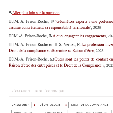
________
⛏️
Aller plus loin sur la question
:
🕴🏻M.-A. Frison-Roche, 💬
"Géomètres-experts : une professi
assume concrètement sa responsabilité territoriale
", 2025
🕴🏻M.-A. Frison-Roche, 📝
A quoi engagent les engagements
, 20
🕴🏻M.-A. Frison-Roche et 🕴🏻S. Vernet, 📝
La profession inves
Droit de la compliance et détermine sa Raison d'être
, 2023
🕴🏻M.-A. Frison-Roche, 📧
Quels sont les points de contact en
Raison d'être des entreprises et le Droit de la Compliance ?
, 202
________
RÉGULATION ET DROIT ÉCONOMIQUE
EN SAVOIR +
DÉONTOLOGIE
DROIT DE LA COMPLIANCE