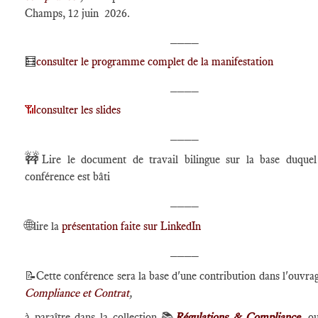
Champs, 12 juin 2026.
____
🧮
consulter le programme complet de la manifestation
____
📶
consulter les slides
____
🚧
Lire le document de travail bilingue sur la base duquel
conférence est bâti
____
🌐
lire la
présentation faite sur LinkedIn
____
📝
Cette conférence sera la base d'une contribution dans l'ouvra
Compliance et Contrat
,
à paraître dans la collection 📚
Régulations & Compliance
, o