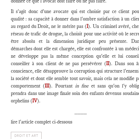
donnée ce que l'avocat doit faire ou ne pas faire.
Il s'agit donc d'une avocate qui est choisie par ce client po
qualité : sa capacité à donner dans l'ombre satisfaction à un clie
au regard du Droit, ne le mérite pas (
I
). Un criminel avéré, che
réseau de trafic de drogue, la choisit pour une activité où le secr
être absolu et la dimension juridique peu présente. Dan
démarches dont elle est chargée, elle est confrontée à un médeci
ne développe pas la même conception qu'elle et lui consei
conseiller à son client de ne pas persévérer (
II
). Dans son 
conscience, elle désapprouve la corruption qui structure l'ensem
la société et dont elle semble tout savoir, mais cela ne modifie p
comportement (
III
). Pourtant
in fine
et sans qu'on l'y oblig
prendra dans une image finale soin des enfants devenus soudai
orphelins (
IV
).
____
lire l'article complet ci-dessous
DROIT ET ART