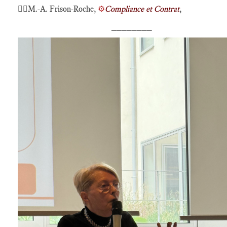
🕴🏻M.-A. Frison-Roche,
⚙️
Compliance et Contrat
,
________