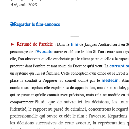
Art,
août 2025.
____
🎬
Regarder le film-annonce
___
►
Résumé de l'article
:
film
Dans le
de Jacques Audiard sorti en 2
Avocate
personnage de l'
ouvre et clôture le film.
Si l'on centre son reg
elle, l'on observera qu'elle est choisie par le client parce qu'elle a la capaci
corruptio
procurer dans l'ombre et sans souci du Droit ce qu'il veut. La
un système qui lui est familier.
Cette conception d'un office où le Droit a
médecin
place la conduit à s'opposer au conseil donné par le
.
Ains
nombreuses reprises elle exprime sa désapprobation, morale et sociale, 
qui se passe et qu'elle connait avec précision, mais cela ne modifie en r
Plutôt que de suivre ici les décisions, les tour
comportement.
l'identité, le rapport au passé du criminel, concentrons le regard
professionnelle qui ouvre et clôt le film : l'avocate. Regardons 
les décisions successives de cette avocate, la représentation q