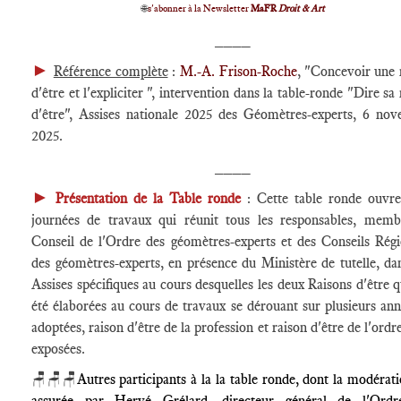
🌐
s'abonner à la Newsletter
MaFR
Droit & Art
____
►
Référence complète
:
M.-A. Frison-Roche
, "Concevoir une 
d'être et l'expliciter ", intervention dans la table-ronde "Dire sa
d'être", Assises nationale 2025 des Géomètres-experts, 6 no
2025.
____
►
Présentation de la Table ronde
: Cette table ronde ouvr
journées de travaux qui réunit tous les responsables, mem
Conseil de l'Ordre des géomètres-experts et des Conseils Rég
des géomètres-experts, en présence du Ministère de tutelle, da
Assises spécifiques au cours desquelles les deux Raisons d'être q
été élaborées au cours de travaux se dérouant sur plusieurs ann
adoptées, raison d'être de la profession et raison d'être de l'ordr
exposées.
🪑🪑🪑
Autres participants à la la table ronde, dont la modérati
assurée par Hervé Grélard, directeur général de l'Ordr