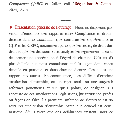
Compliance (JoRC)
et Dalloz, coll. "
Régulations & Compli
2024, 362 p.
____
►
Présentation générale de l'ouvrage
: Nous ne disposons pas
vision d’ensemble des rapports entre Compliance et droits
défense dans ce
continuum
que constitue les enquêtes interne
CJIP et les CRPC, notamment parce que les textes, de droit dur
droit souple, les décisions et les analyses les segmentent, il est di
de former une appréciation à l'égard de chacune. Cela est d'
plus difficile que nous connaissons mal la façon dont chac
découle en pratique, et dans chacune d'entre elles et les un
rapport aux autres. En conséquence, il est difficile d'exprim
satisfaction d'ensemble, ou un rejet total, ou une suggest
réformes ponctuelles et sur quels points, de désigner la 
adéquate de ces améliorations, législations, jurisprudence, profes
ou façons de faire. La première ambition de l’ouvrage est d
restaurer une vision d’ensemble parce que celle-ci est celle
pratique. S’il s’avère que des défaillances existent, alors cel