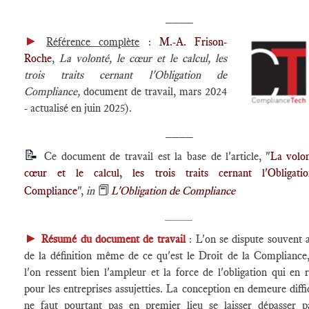
____
►
Référence complète
:
M.-A. Frison-
Roche
,
La volonté, le cœur et le calcul, les
trois traits cernant l'Obligation de
Compliance
,
document de travail, mars 2024
- actualisé en juin 2025).
____
📝
Ce document de travail est la base de l'article, "
La volon
cœur et le calcul, les trois traits cernant l'Obligati
📕
Compliance
",
in
L'Obligation de Compliance
____
►
Résumé du document de travail
: L'on se dispute souvent 
de la définition même de ce qu'est le Droit de la Compliance
l'on ressent bien l'ampleur et la force de l'obligation qui en r
pour les entreprises assujetties. La conception en demeure diffic
ne faut pourtant pas en premier lieu se laisser dépasser p