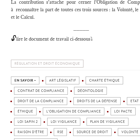
La contribution s'attache pour cerner l'Obligation de Comp
à reconnaître la part de toutes ces trois sources : la Volonté, l
et le Calcul.
_____
🔓
lire le document de travail ci-dessous⤵️
RÉGULATION ET DROIT ÉCONOMIQUE
EN SAVOIR +
ART LÉGISLATIF
CHARTE ÉTHIQUE
CONTRAT DE COMPLIANCE
DÉONTOLOGIE
DROIT DE LA COMPLIANCE
DROITS DE LA DÉFENSE
ETAT
ÉTHIQUE
L'OBLIGATION DE COMPLIANCE
LOI PACTE
LOI SAPIN 2
LOI VIGILANCE
PLAN DE VIGILANCE
RAISON D'ÊTRE
RSE
SOURCE DE DROIT
VOLONTÉ