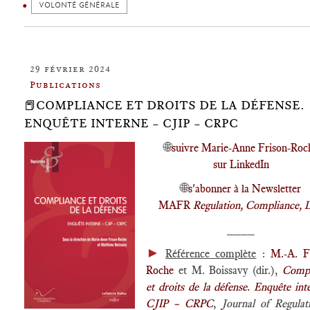
VOLONTÉ GÉNÉRALE
29 février 2024
Publications
📕COMPLIANCE ET DROITS DE LA DÉFENSE.
ENQUÊTE INTERNE – CJIP – CRPC
🌐
suivre Marie-Anne Frison-Roc
sur LinkedIn
🌐
s'abonner à la Newsletter
MAFR
Regulation, Compliance, 
____
►
Référence complète
:
M.-A. F
Roche
et M. Boissavy (dir.),
Compl
et droits de la défense. Enquête int
CJIP – CRPC
,
Journal of Regula