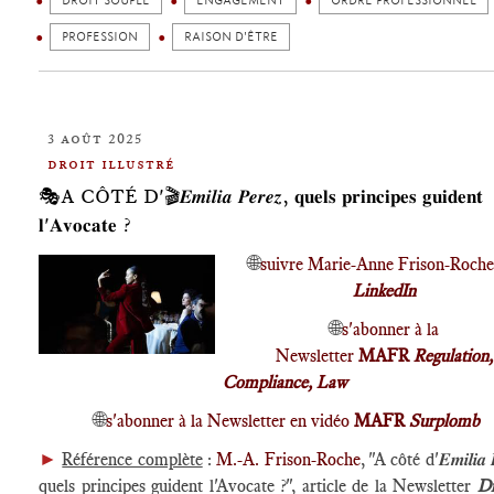
DROIT SOUPLE
ENGAGEMENT
ORDRE PROFESSIONNEL
PROFESSION
RAISON D'ÊTRE
3 août 2025
droit illustré
🎭A CÔTÉ D'🎬𝑬𝒎𝒊𝒍𝒊𝒂 𝑷𝒆𝒓𝒆𝒛, 𝐪𝐮𝐞𝐥𝐬 𝐩𝐫𝐢𝐧𝐜𝐢𝐩𝐞𝐬 𝐠𝐮𝐢𝐝𝐞𝐧𝐭
𝐥'𝐀𝐯𝐨𝐜𝐚𝐭𝐞 ?
🌐
suivre Marie-Anne Frison-Roche
LinkedIn
🌐
s'abonner à la
Newsletter
MAFR
Regulation,
Compliance, Law
🌐
s'abonner à la Newsletter en vidéo
MAFR
Surplomb
►
Référence complète
:
M.-A. Frison-Roche
, "A côté d'𝑬𝒎𝒊𝒍𝒊𝒂 𝑷
quels principes guident l'Avocate ?", article de la Newsletter
Dr