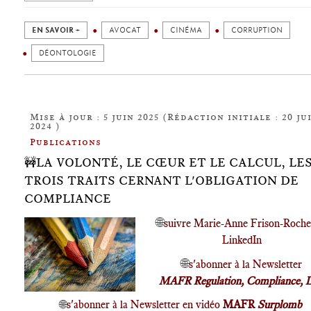
EN SAVOIR +
AVOCAT
CINÉMA
CORRUPTION
DÉONTOLOGIE
Mise à jour : 5 juin 2025 (Rédaction initiale : 20 ju
2024 )
Publications
🚧LA VOLONTÉ, LE CŒUR ET LE CALCUL, LE
TROIS TRAITS CERNANT L'OBLIGATION DE
COMPLIANCE
🌐
suivre Marie-Anne Frison-Roche
LinkedIn
🌐
s'abonner à la Newsletter
MAFR Regulation, Compliance, 
🌐
s'abonner à la Newsletter en vidéo
MAFR
Surplomb