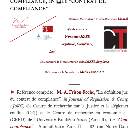
COMPLIANCE, IN 🧮LE "CONTRAT DE
COMPLIANCE"
🌐
suivre Marie-Anne Frison-Roche sur
Linked
🌐
s'abonner à la
Newsletter
MAFR
Regulation, Compliance,
Law
🌐
s'abonner à la Newsletter en vidéo
MAFR
Surplomb
🌐
s'abonner à la Newsletter
MaFR
Droit & Art
____
►
Référence complète
:
M.-A. Frison-Roche
, "La définition ju
du contrat de compliance",
in
Journal of Regulation & Comp
(JoRC)
ele Centre de recherche sur la Justice et le Régleme
conflits (CRJ) et le Centre de recherche en économie et
(CRED) de l'Université Panthéon-Assas (Paris II),
Le "Cont
compliance"
,
Amphithéatre Paris II - 82 rue Notre Dam