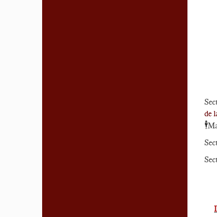
Sec
de l
🕴️
Ma
Sec
Sec