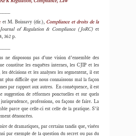
 MAFR
Regulation, Compliance, Law
____
e
et M. Boissavy (dir.),
Compliance et droits de la
Journal of Regulation & Compliance (JoRC)
et
4, 362 p.
____
s ne disposons pas d'une vision d’ensemble des
ue constitue les enquêtes internes, les CJIP et les
es décisions et les analyses les segmentent, il est
nt plus difficile que nous connaissons mal la façon
unes par rapport aux autres. En conséquence, il est
une suggestion de réformes ponctuelles et sur quels
 jurisprudence, professions, ou façons de faire. La
e parce que celle-ci est celle de la pratique. S’il
ilement dénoncées.
voire de dramatiques, par certains tandis que, visées
ainsi par exemple de la question du secret ou pas du