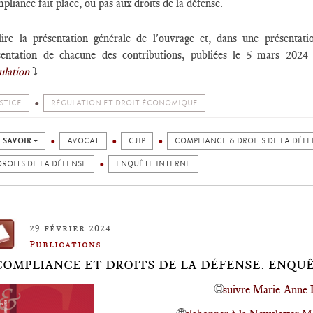
liance fait place, ou pas aux droits de la défense.
lire la présentation générale de l'ouvrage et, dans une présentatio
sentation de chacune des contributions, publiées le 5 mars 202
ulation
⤵️
STICE
RÉGULATION ET DROIT ÉCONOMIQUE
 SAVOIR +
AVOCAT
CJIP
COMPLIANCE & DROITS DE LA DÉF
DROITS DE LA DÉFENSE
ENQUÊTE INTERNE
29 février 2024
Publications
COMPLIANCE ET DROITS DE LA DÉFENSE. ENQUÊT
🌐
suivre Marie-Anne 