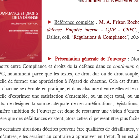
🌐
s'abonner à la Newsletter
►
Référence complète
:
M.-A. Frison-Roch
défense. Enquête interne – CJIP – CRPC
,
Dalloz, coll. "
Régulations & Compliance
", 202
►
Présentation générale de l'ouvrage
: Nou
ports entre Compliance et droits de la défense dans ce
continuum
q
C, notamment parce que les textes, de droit dur ou de droit souple, l
icile de former une appréciation à l'égard de chacune. Cela est d'auta
 chacune se découle en pratique, et dans chacune d'entre elles et les 
ficile d'exprimer une satisfaction d'ensemble, ou un rejet total, ou 
ts, de désigner la source adéquate de ces améliorations, législations,
ière ambition de l’ouvrage est donc de restaurer une vision d’ensembl
ère que des défaillances existent, alors celles-ci peuvent être plus fac
 certaines situations décrites peuvent être qualifiées de défaillantes, 
d’autres, elles seraient au contraire à approuver en l’état. Il en est 