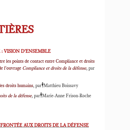
TIÈRES
: VISION D'ENSEMBLE
ître les points de contact entre Compliance et droits
 de l'ouvrage
Compliance et droits de la défense
, par
🕴️
des droits humains
, par
Matthieu Boissavy
🕴️
its de la défense
,
par
Marie-Anne Frison-Roche
FRONTÉE AUX DROITS DE LA DÉFENSE