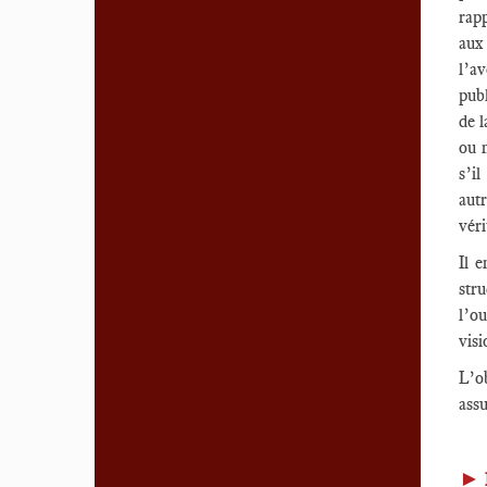
rapp
aux
l’av
publ
de l
ou 
s’i
autr
véri
Il e
stru
l’o
visi
L’ob
assu
►