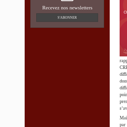
Recevez nos newsletters
S'ABONNER
rap
CRP
diff
dont
dif
poin
prem
s’av
Mais
par 