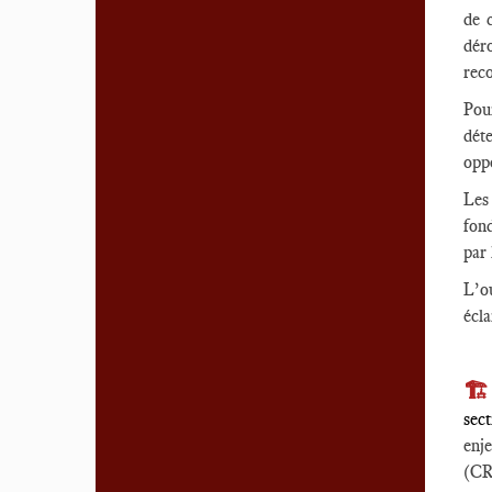
de c
dér
reco
Pou
dét
oppo
Les 
fond
par 
L’ou
écl
🏗
sect
enj
(CR