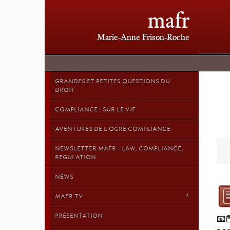
mafr
Marie-Anne Frison-Roche
GRANDES ET PETITES QUESTIONS DU
DROIT
COMPLIANCE : SUR LE VIF
AVENTURES DE L'OGRE COMPLIANCE
NEWSLETTER MAFR - LAW, COMPLIANCE,
REGULATION
NEWS
MAFR TV
PRÉSENTATION
📧