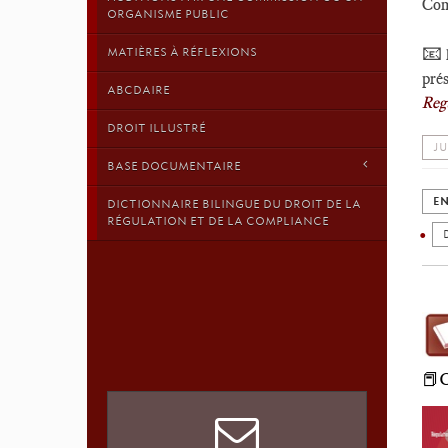
Comp
ORGANISME PUBLIC
📧
MATIÈRES À RÉFLEXIONS
pré
ABCDAIRE
Reg
DROIT ILLUSTRÉ
JU
BASE DOCUMENTAIRE
EN
DICTIONNAIRE BILINGUE DU DROIT DE LA
RÉGULATION ET DE LA COMPLIANCE
📕