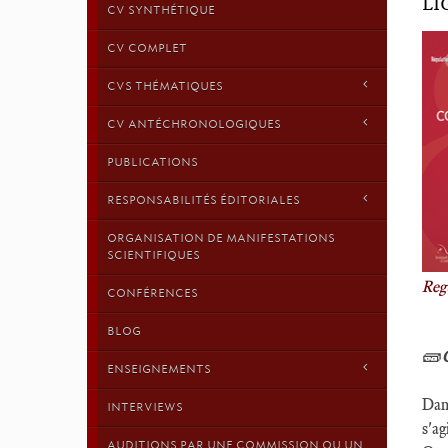
LI
CV SYNTHÉTIQUE
CV COMPLET
CVS THÉMATIQUES
CV ANTÉCHRONOLOGIQUES
PUBLICATIONS
RESPONSABILITÉS ÉDITORIALES
ORGANISATION DE MANIFESTATIONS
SCIENTIFIQUES
Reg
CONFÉRENCES
BLOG
🧱
ENSEIGNEMENTS
Dan
INTERVIEWS
s'a
AUDITIONS PAR UNE COMMISSION OU UN