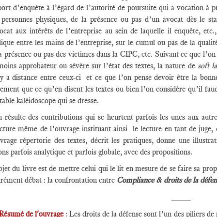
ort d’enquête à l’égard de l’autorité de poursuite qui a vocation à p
 personnes physiques, de la présence ou pas d’un avocat dès le sta
ocat aux intérêts de l’entreprise au sein de laquelle il enquête, etc.
ique entre les mains de l’entreprise, sur le cumul ou pas de la qualit
a présence ou pas des victimes dans la CIPC, etc. Suivant ce que l’on 
moins approbateur ou sévère sur l’état des textes, la nature de
soft 
l y a distance entre ceux-ci et ce que l’on pense devoir être la bon
ement que ce qu’en disent les textes ou bien l’on considère qu’il faud
table kaléidoscope qui se dresse.
n résulte des contributions qui se heurtent parfois les unes aux autre
cture même de l’ouvrage instituant ainsi le lecture en tant de juge, c
uvrage répertorie des textes, décrit les pratiques, donne une illustr
ons parfois analytique et parfois globale, avec des propositions.
jet du livre est de mettre celui qui le lit en mesure de se faire sa prop
rément débat : la confrontation entre
Compliance & droits de la défen
____
Résumé de l'ouvrage
: Les droits de la défense sont l’un des piliers de