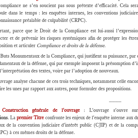
ompliance ne s’en soucient pas sous prétexte d’efficacité. Cela serai
oule dans le temps : les enquêtes internes, les conventions judiciair
nnaissance préalable de culpabilité (CRPC).
rtant, parce que le Droit de la Compliance est lui-aussi l’expressio
ecter et de prévenir les risques systémiques afin de protéger les être
sition et articuler
Compliance et droits de la défense
.
Buts Monumentaux de la Compliance, qui justifient sa puissance, par e
amentaux de la défense, qui par exemple imposent la présomption d’inn
l’interprétation des textes, voire par l’adoption de nouveaux.
vrage analyse chacune de ces trois techniques, notamment celle encore p
aire les unes par rapport aux autres, pour formuler des propositions.
____
️
Construction générale de l'ouvrage
: L'ouvrage s'ouvre 
ions
. La
premier Titre
confronte les enjeux de l'enquête interne aux d
eux de la convention judiciaire d'intérêt public (CJIP) et de la comp
PC) à ces mêmes droits de la défense.