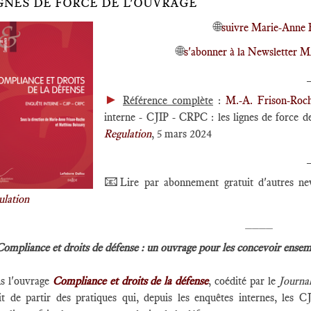
GNES DE FORCE DE L'OUVRAGE
🌐
suivre Marie-Anne 
🌐
s'abonner à la Newsletter
►
Référence complète
:
M.-A. Frison-Roc
interne - CJIP - CRPC : les lignes de force d
Regulation
, 5 mars 2024
📧
Lire par abonnement gratuit d'autres n
ulation
____
Compliance et droits de défense : un ouvrage pour les concevoir ensemb
s l'ouvrage
Compliance et droits de la défense
, coédité par le
Journa
git de partir des pratiques qui, depuis les enquêtes internes, les