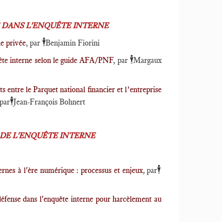
E DANS L'ENQUÊTE INTERNE
🕴️
le privée
, par
Benjamin Fiorini
🕴️
quête interne selon le guide AFA/PNF
, par
Margaux
s entre le Parquet national financier et l’entreprise
🕴️
 par
Jean-François Bohnert
 DE L'ENQUÊTE INTERNE
🕴️
ernes à l'ère numérique : processus et enjeux
,
par
a défense dans l'enquête interne pour harcèlement au