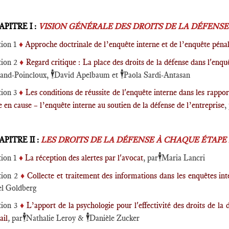
PITRE I :
VISION GÉNÉRALE DES DROITS DE LA DÉFENS
tion 1
♦️
Approche doctrinale de l’enquête interne et de l’enquête péna
tion 2
♦️
Regard critique : La place des droits de la défense dans l'en
🕴️
🕴️
and-Poincloux,
David Apelbaum et
Paola Sardi-Antasan
tion 3
♦️
Les conditions de réussite de l'enquête interne dans les rapport
 en cause – l’enquête interne au soutien de la défense de l’entreprise
,
PITRE II :
LES DROITS DE LA DÉFENSE À CHAQUE ÉTAPE
🕴️
tion 1
♦️
La réception des alertes par l'avocat
, par
Maria Lancri
tion 2
♦️
Collecte et traitement des informations dans les enquêtes int
el Goldberg
tion 3
♦️
L’apport de la psychologie pour l'effectivité des droits de l
🕴️
🕴️
ail
,
par
Nathalie Leroy &
Danièle Zucker