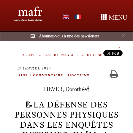
mafr
MENU
Marie-Anne Frison-Roche
Cl
×
Abonnez-vous à une des newsletters
ACCUEIL
BASE DOCUMENTAIRE
DOCTRINE
17 janvier 2024
Base Documentaire : Doctrine
HEVER, Dorothée🕴️
📝LA DÉFENSE DES
PERSONNES PHYSIQUES
DANS LES ENQUÊTES