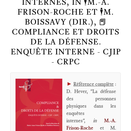
INTERNES, IN 🕴️M.-A.
FRISON-ROCHE ET 🕴️M.
BOISSAVY (DIR.), 📕
COMPLIANCE ET DROITS
DE LA DÉFENSE.
ENQUÊTE INTERNE - CJIP
- CRPC
►
Référence complète
:
D. Hever, "La défense
des personnes
physiques dans les
enquêtes
internes",
in
M.-A.
Frison-Roche
et M.