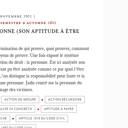
8 novembre 2011 )
 semestre d'automne 2011
SONNE (SON APTITUDE À ÊTRE
termination de qui prouve, quoi prouver, comment
oyens de preuve. Une fois exposé le système
ion du droit : la personne. Est ici analysée son
ayant pu être analysée comme ce par quoi l’être
’on distingue la responsabilité pour faute et la
une personne. Jadis centré sur la personne du
ntage des victimes.
ACTION DE GROUPE
ACTION RÉCURSOIRE
LYSE IN CONCRETO
APTITUDE À PAYER
UCHE
ARTICLE 1315 DU CODE CIVIL
 1382 DU CODE CIVIL