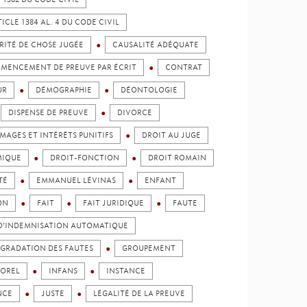
ICLE 1384 AL. 4 DU CODE CIVIL
RITÉ DE CHOSE JUGÉE
CAUSALITÉ ADÉQUATE
MENCEMENT DE PREUVE PAR ÉCRIT
CONTRAT
UR
DÉMOGRAPHIE
DÉONTOLOGIE
DISPENSE DE PREUVE
DIVORCE
AGES ET INTÉRÊTS PUNITIFS
DROIT AU JUGE
MIQUE
DROIT-FONCTION
DROIT ROMAIN
TÉ
EMMANUEL LÉVINAS
ENFANT
ON
FAIT
FAIT JURIDIQUE
FAUTE
D’INDEMNISATION AUTOMATIQUE
GRADATION DES FAUTES
GROUPEMENT
POREL
INFANS
INSTANCE
NCE
JUSTE
LÉGALITÉ DE LA PREUVE