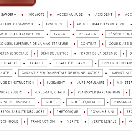
 SAVOIR +
100 MOTS
ACCÈS AU JUGE
ACCIDENT
ACC
AFFAIRE OJ SIMPSON
ARGUMENT
ARTICLE 2044 DU CODE CIVIL
ARTICLE 4 DU CODE CIVIL
AVOCAT
BECCARIA
BÉNÉFICE DU
CONSEIL SUPÉRIEUR DE LA MAGISTRATURE
CONTRAT
COUR D'ASSIS
DÉFENSE SOCIALE
DÉNI DE JUSTICE
DROIT DE LA DÉFENSE
D
EFFICACITÉ
EGALITÉ
EGALITÉ DES ARMES
ERREUR JUDICIAI
FAUTE
GARANTIE FONDAMENTALE DE BONNE JUSTICE
IMPARTIALI
JUGE D'INSTRUCTION
JUGEMENT
JURÉ POPULAIRE
MINISTÈR
ORDRE PUBLIC
PERELMAN, CHAÏM
PLAIDOYER BARBAIGNING
PRINCIPE DISPOSITIF
PROCÈS
PROCÈS ÉQUITABLE
PUISSANCE
RESPONSABILITÉ DES JUGES
RHÉTORIQUE
ROYAUME-UNI
SE
TECHNIQUE
TRANSACTION
VÉRITÉ
VÉRITÉ LÉGALE
V