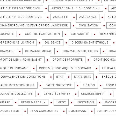
ARTICLE 1383 DU CODE CIVIL
ARTICLE 1384 AL.1 DU CODE CIVIL
ART
ARTICLE 414-3 DU CODE CIVIL
ASSUJETTI
ASSURANCE
AUTO
CHAMBRE RÉUNIE, 13 FÉVRIER 1930, JAND’HEUR
CIVILISATION
COM
COUPABLE
COÛT DE TRANSACTION
CULPABILITÉ
DEMANDE
DÉRESPONSABILISATION
DILIGENCE
DISCERNEMENT ÉTHIQUE
DOMMAGE
DOMMAGE MORAL
DOMMAGES COLLECTIFS
DOMM
DROIT DE L’ENVIRONNEMENT
DROIT DE PROPRIÉTÉ
DROIT ÉCONO
DROITS DE L’HOMME
DROITS ÉCONOMIQUES ET SOCIAUX
EFFICACI
EQUIVALENCE DES CONDITIONS
ETAT
ETATS-UNIS
EXÉCUTI
FAUTE INTENTIONNELLE
FAUTE OBJECTIVE
FICTION
FOND 
GARANTIE COLLECTIVE
GENEVIÈVE VINEY
GEORGES RIPERT
GUERRE
HENRI MAZEAUX
IMPÔT
INCITATION
INCOR
JAQUES ELLUL
JEAN CARBONNIER
JOSSERAND
JURISPRUDE