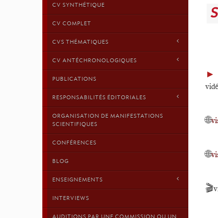
CV SYNTHÉTIQUE
CV COMPLET
CVS THÉMATIQUES
CV ANTÉCHRONOLOGIQUES
PUBLICATIONS
vid
RESPONSABILITÉS ÉDITORIALES
ORGANISATION DE MANIFESTATIONS
🌐
vi
SCIENTIFIQUES
CONFÉRENCES
🌐
vi
BLOG
ENSEIGNEMENTS
🎬
v
INTERVIEWS
AUDITIONS PAR UNE COMMISSION OU UN