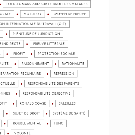
LOI DU 4 MARS 2002 SUR LE DROIT DES MALADES
ORALE
MOTULSKY
MOYEN DE PREUVE
ON INTERNATIONALE DU TRAVAIL (OIT)
PLÉNITUDE DE JURIDICTION
E INDIRECTE
PREUVE LITTÉRALE
L
PROFIT
PROTECTION SOCIALE
ALITÉ
RAISONNEMENT
RATIONALITÉ
RÉPARATION PÉCUNIAIRE
RÉPRESSION
ACTUELLE
RESPONSABILITÉ DES PARENTS
SONNES
RESPONSABILITÉ OBJECTIVE
OFIT
RONALD COASE
SALEILLES
N
SUJET DE DROIT
SYSTÈME DE SANTÉ
TROUBLE MENTAL
TUNC
T
VOLONTÉ