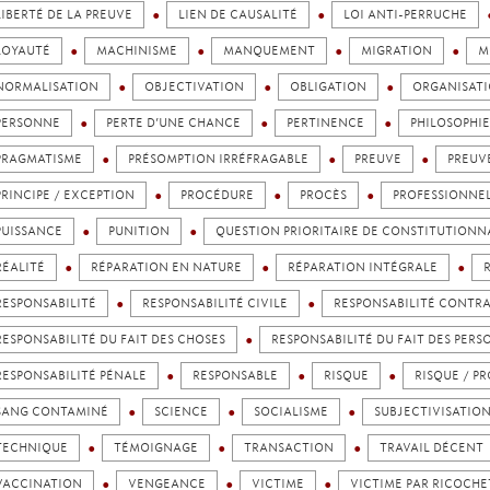
LIBERTÉ DE LA PREUVE
LIEN DE CAUSALITÉ
LOI ANTI-PERRUCHE
LOYAUTÉ
MACHINISME
MANQUEMENT
MIGRATION
M
NORMALISATION
OBJECTIVATION
OBLIGATION
ORGANISATI
PERSONNE
PERTE D’UNE CHANCE
PERTINENCE
PHILOSOPHIE
PRAGMATISME
PRÉSOMPTION IRRÉFRAGABLE
PREUVE
PREUV
PRINCIPE / EXCEPTION
PROCÉDURE
PROCÈS
PROFESSIONNE
PUISSANCE
PUNITION
QUESTION PRIORITAIRE DE CONSTITUTIONN
RÉALITÉ
RÉPARATION EN NATURE
RÉPARATION INTÉGRALE
RESPONSABILITÉ
RESPONSABILITÉ CIVILE
RESPONSABILITÉ CONTR
RESPONSABILITÉ DU FAIT DES CHOSES
RESPONSABILITÉ DU FAIT DES PER
RESPONSABILITÉ PÉNALE
RESPONSABLE
RISQUE
RISQUE / PR
SANG CONTAMINÉ
SCIENCE
SOCIALISME
SUBJECTIVISATIO
TECHNIQUE
TÉMOIGNAGE
TRANSACTION
TRAVAIL DÉCENT
VACCINATION
VENGEANCE
VICTIME
VICTIME PAR RICOCHE