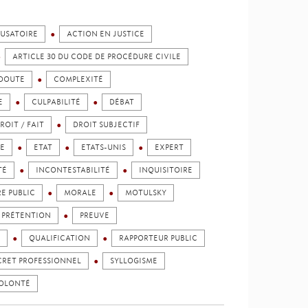
USATOIRE
ACTION EN JUSTICE
ARTICLE 30 DU CODE DE PROCÉDURE CIVILE
 DOUTE
COMPLEXITÉ
E
CULPABILITÉ
DÉBAT
ROIT / FAIT
DROIT SUBJECTIF
RE
ETAT
ETATS-UNIS
EXPERT
TÉ
INCONTESTABILITÉ
INQUISITOIRE
E PUBLIC
MORALE
MOTULSKY
PRÉTENTION
PREUVE
QUALIFICATION
RAPPORTEUR PUBLIC
CRET PROFESSIONNEL
SYLLOGISME
OLONTÉ