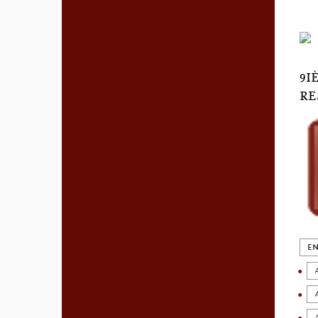
9I
RE
EN