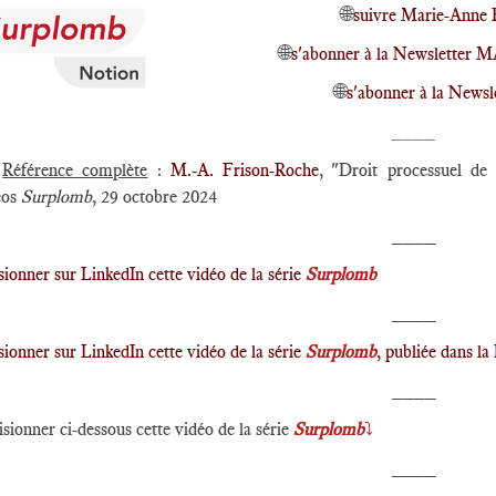
🌐
suivre Marie-Anne 
🌐
s'abonner à la Newsletter 
🌐
s'abonner à la Newsl
____
►
Référence complète
:
M.-A. Frison-Roche
, "Droit processuel de
éos
Surplomb
, 29 octobre 2024
____
sionner sur LinkedIn cette vidéo de la série
Surplomb
____
sionner sur LinkedIn cette vidéo de la série
Surplomb
, publiée dans l
____
isionner ci-dessous cette vidéo de la série
Surplomb
⤵️
____