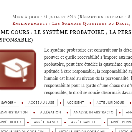
Mise à jour : 31 juillet 2013 (Rédaction initiale : 
Enseignements : Les Grandes Questions du Droit,
ÈME COURS : LE SYSTÈME PROBATOIRE ; LA PER
SPONSABLE)
Le système probatoire est construit sur la dé
prouver et quelle recevabilité s’impose aux m
probatoire, peut être étudiée la quatrième quest
aptitude à être responsable, la responsabilité 
humain est hissé au niveau de la personnalité. L
responsabilité pour la garde d’une chose ou d’
responsable, le droit se soucie désormais dava
 SAVOIR +
ACCÈS AU JUGE
ACCIDENT
ACTE JURIDIQUE
ADMINISTRATION
ALLÉGATION
ANALYSE IN ABSTRACTO
ANA
ARRÊT BLIECK
ARRÊT FRANCK
ARRÊT GABILLET
ARRÊT PERR
ARTICLE 1350 DU CODE CIVIL
ARTICLE 1352 DU CODE CIVIL
ARTICLE