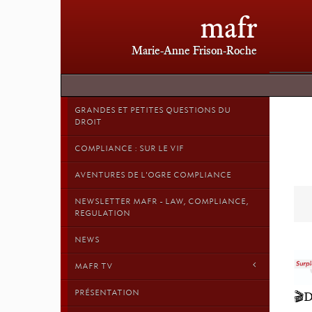
mafr
Marie-Anne Frison-Roche
GRANDES ET PETITES QUESTIONS DU
DROIT
COMPLIANCE : SUR LE VIF
AVENTURES DE L'OGRE COMPLIANCE
NEWSLETTER MAFR - LAW, COMPLIANCE,
REGULATION
NEWS
MAFR TV
PRÉSENTATION
🎬