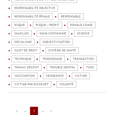
RESPONSABILITÉ OBJECTIVE
RESPONSABILITÉ PÉNALE
RESPONSABLE
RISQUE
RISQUE / PROFIT
RONALD COASE
SALEILLES
SANG CONTAMINÉ
SCIENCE
SOCIALISME
SUBJECTIVISATION
SUJET DE DROIT
SYSTÈME DE SANTÉ
TECHNIQUE
TÉMOIGNAGE
TRANSACTION
TRAVAIL DÉCENT
TROUBLE MENTAL
TUNC
VACCINATION
VENGEANCE
VICTIME
VICTIME PAR RICOCHET
VOLONTÉ
«
←
1
→
»