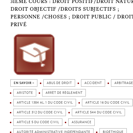
3IÈME COURS : DROIT POSITIF/DROIT NATUR
DROIT OBJECTIF /DROITS SUBJECTIFS ;
PERSONNE /CHOSES ; DROIT PUBLIC / DROI
PRIVÉ
EN SAVOIR +
ABUS DE DROIT
ACCIDENT
ARBITRAGE
ARISTOTE
ARRÊT DE RÈGLEMENT
ARTICLE 1384 AL.1 DU CODE CIVIL
ARTICLE 16 DU CODE CIVIL
ARTICLE 312 DU CODE CIVIL
ARTICLE 544 DU CODE CIVIL
ARTICLE 5 DU CODE CIVIL
ASSURANCE
AUTORITÉ ADMINISTRATIVE INDÉPENDANTE
BIOÉTHIQUE