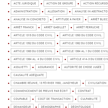
ACTE JURIDIQUE
ACTION DE GROUPE
ACTION RÉCURSO
ADMINISTRATION
ALLÉGATION
ANALYSE IN ABSTRACTO
ANALYSE IN CONCRETO
APTITUDE À PAYER
ARRÊT BLIEC
ARRÊT FRANCK
ARRÊT GABILLET
ARRÊT PERRUCHE
ARTICLE 1315 DU CODE CIVIL
ARTICLE 1350 DU CODE CIVIL
ARTICLE 1352 DU CODE CIVIL
ARTICLE 1382 DU CODE CIVIL
ARTICLE 1383 DU CODE CIVIL
ARTICLE 1384 AL.1 DU CODE CIVIL
ARTICLE 1384 AL. 4 DU CODE CIVIL
ARTICLE 414-3 DU CODE CIV
ASSUJETTI
ASSURANCE
AUTORITÉ DE CHOSE JUGÉE
CAUSALITÉ ADÉQUATE
CHAMBRE RÉUNIE, 13 FÉVRIER 1930, JAND’HEUR
CIVILISATION
COMMENCEMENT DE PREUVE PAR ÉCRIT
CONTRAT
COUPABLE
COÛT DE TRANSACTION
CULPABILITÉ
DEMANDEUR
DÉMOGRAPHIE
DÉONTOLOGIE