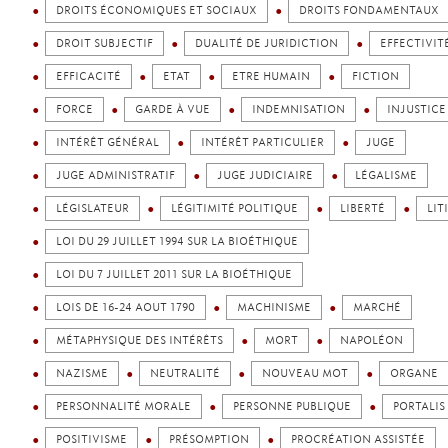
DROITS ÉCONOMIQUES ET SOCIAUX
DROITS FONDAMENTAUX
DROIT SUBJECTIF
DUALITÉ DE JURIDICTION
EFFECTIVIT
EFFICACITÉ
ETAT
ETRE HUMAIN
FICTION
FORCE
GARDE À VUE
INDEMNISATION
INJUSTICE
INTÉRÊT GÉNÉRAL
INTÉRÊT PARTICULIER
JUGE
JUGE ADMINISTRATIF
JUGE JUDICIAIRE
LÉGALISME
LÉGISLATEUR
LÉGITIMITÉ POLITIQUE
LIBERTÉ
LIT
LOI DU 29 JUILLET 1994 SUR LA BIOÉTHIQUE
LOI DU 7 JUILLET 2011 SUR LA BIOÉTHIQUE
LOIS DE 16-24 AOUT 1790
MACHINISME
MARCHÉ
MÉTAPHYSIQUE DES INTÉRÊTS
MORT
NAPOLÉON
NAZISME
NEUTRALITÉ
NOUVEAU MOT
ORGANE
PERSONNALITÉ MORALE
PERSONNE PUBLIQUE
PORTALIS
POSITIVISME
PRÉSOMPTION
PROCRÉATION ASSISTÉE