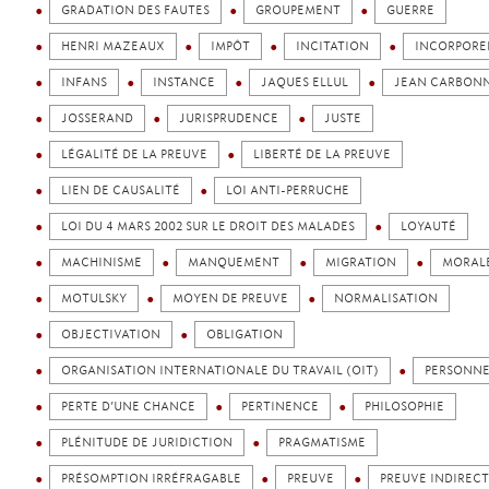
GRADATION DES FAUTES
GROUPEMENT
GUERRE
HENRI MAZEAUX
IMPÔT
INCITATION
INCORPORE
INFANS
INSTANCE
JAQUES ELLUL
JEAN CARBONN
JOSSERAND
JURISPRUDENCE
JUSTE
LÉGALITÉ DE LA PREUVE
LIBERTÉ DE LA PREUVE
LIEN DE CAUSALITÉ
LOI ANTI-PERRUCHE
LOI DU 4 MARS 2002 SUR LE DROIT DES MALADES
LOYAUTÉ
MACHINISME
MANQUEMENT
MIGRATION
MORAL
MOTULSKY
MOYEN DE PREUVE
NORMALISATION
OBJECTIVATION
OBLIGATION
ORGANISATION INTERNATIONALE DU TRAVAIL (OIT)
PERSONN
PERTE D’UNE CHANCE
PERTINENCE
PHILOSOPHIE
PLÉNITUDE DE JURIDICTION
PRAGMATISME
PRÉSOMPTION IRRÉFRAGABLE
PREUVE
PREUVE INDIREC