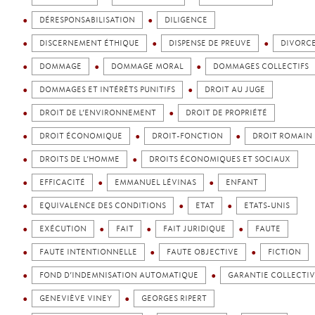
DÉRESPONSABILISATION
DILIGENCE
DISCERNEMENT ÉTHIQUE
DISPENSE DE PREUVE
DIVORC
DOMMAGE
DOMMAGE MORAL
DOMMAGES COLLECTIFS
DOMMAGES ET INTÉRÊTS PUNITIFS
DROIT AU JUGE
DROIT DE L’ENVIRONNEMENT
DROIT DE PROPRIÉTÉ
DROIT ÉCONOMIQUE
DROIT-FONCTION
DROIT ROMAIN
DROITS DE L’HOMME
DROITS ÉCONOMIQUES ET SOCIAUX
EFFICACITÉ
EMMANUEL LÉVINAS
ENFANT
EQUIVALENCE DES CONDITIONS
ETAT
ETATS-UNIS
EXÉCUTION
FAIT
FAIT JURIDIQUE
FAUTE
FAUTE INTENTIONNELLE
FAUTE OBJECTIVE
FICTION
FOND D’INDEMNISATION AUTOMATIQUE
GARANTIE COLLECTI
GENEVIÈVE VINEY
GEORGES RIPERT