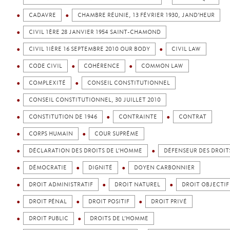
CADAVRE
CHAMBRE RÉUNIE, 13 FÉVRIER 1930, JAND’HEUR
CIVIL 1ÈRE 28 JANVIER 1954 SAINT-CHAMOND
CIVIL 1IÈRE 16 SEPTEMBRE 2010 OUR BODY
CIVIL LAW
CODE CIVIL
COHÉRENCE
COMMON LAW
COMPLEXITÉ
CONSEIL CONSTITUTIONNEL
CONSEIL CONSTITUTIONNEL, 30 JUILLET 2010
CONSTITUTION DE 1946
CONTRAINTE
CONTRAT
CORPS HUMAIN
COUR SUPRÊME
DÉCLARATION DES DROITS DE L’HOMME
DÉFENSEUR DES DROIT
DÉMOCRATIE
DIGNITÉ
DOYEN CARBONNIER
DROIT ADMINISTRATIF
DROIT NATUREL
DROIT OBJECTIF
DROIT PÉNAL
DROIT POSITIF
DROIT PRIVÉ
DROIT PUBLIC
DROITS DE L’HOMME