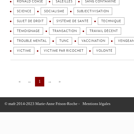
RONALD COASE
SALEILLES
SANG CONTAMINÉ
SCIENCE
SOCIALISME
SUBJECTIVISATION
SUJET DE DROIT
SYSTÈME DE SANTÉ
TECHNIQUE
TÉMOIGNAGE
TRANSACTION
TRAVAIL DÉCENT
TROUBLE MENTAL
TUNC
VACCINATION
VENGEA
VICTIME
VICTIME PAR RICOCHET
VOLONTÉ
«
←
1
→
»
© mafr 2014-2023 Marie-Anne Frison-Roche -
Mentions légales