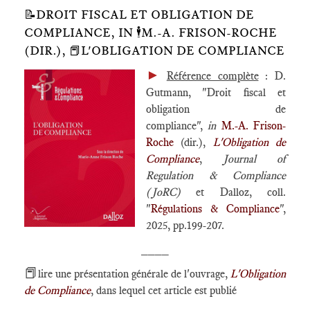
📝DROIT FISCAL ET OBLIGATION DE
COMPLIANCE, IN 🕴️M.-A. FRISON-ROCHE
(DIR.), 📕L'OBLIGATION DE COMPLIANCE
►
Référence complète
: D.
Gutmann, "Droit fiscal et
obligation de
compliance",
in
M.-A. Frison-
Roche
(dir.),
L'Obligation de
Compliance
,
Journal of
Regulation & Compliance
(JoRC)
et Dalloz, coll.
"
Régulations & Compliance
",
2025, pp.199-207.
____
📕
lire une présentation générale de l'ouvrage,
L'Obligation
de Compliance
, dans lequel cet article est publié