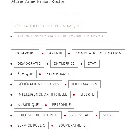
Marie-Anne Frison-Roche
________
RÉGULATION ET DROIT ÉCONOMIQUE
THÉORIE, SOCIOLOGIE ET PHILOSOPHIE DU DROIT
EN SAVOIR +
AVENIR
COMPLIANCE OBLIGATION
DÉMOCRATIE
ENTREPRISE
ETAT
ÉTHIQUE
ETRE HUMAIN
GÉNÉRATIONS FUTURES
INFORMATION
INTELLIGENCE ARTIFICIELLE
LIBERTÉ
NUMÉRIQUE
PERSONNE
PHILOSOPHIE DU DROIT
ROUSSEAU
SECRET
SERVICE PUBLIC
SOUVERAINETÉ