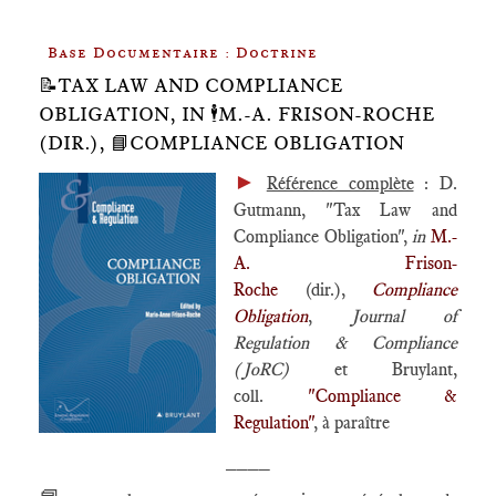
Base Documentaire : Doctrine
📝TAX LAW AND COMPLIANCE
OBLIGATION, IN 🕴️M.-A. FRISON-ROCHE
(DIR.), 📘COMPLIANCE OBLIGATION
►
Référence complète
: D.
Gutmann, "Tax Law and
Compliance Obligation",
in
M.-
A. Frison-
Roche
(dir.),
Compliance
Obligation
,
Journal of
Regulation & Compliance
(JoRC)
et Bruylant,
coll.
"Compliance &
Regulation"
, à paraître
____