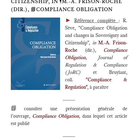
CITIZENSHIP, IN 🕴️M.-A. FRISON-ROCHE
(DIR.), 📘COMPLIANCE OBLIGATION
►
Référence complète
: R.
Sève, "Compliance Obligation
and changes in Sovereignty and
Citizenship",
in
M.-A. Frison-
Roche
(dir.),
Compliance
Obligation
,
Journal of
Regulation & Compliance
(JoRC)
et Bruylant,
coll.
"Compliance &
Regulation"
, à paraître
____
📘
consulter une présentation générale de
l'ouvrage,
Compliance Obligation
, dans lequel cet article
est publié
____