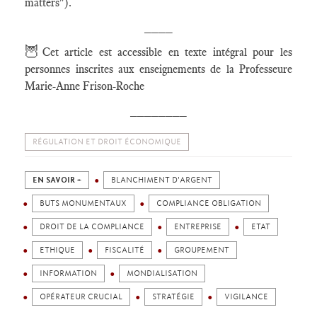
matters").
____
🦉
Cet article est accessible en texte intégral pour les
personnes inscrites aux enseignements de la Professeure
Marie-Anne Frison-Roche
________
RÉGULATION ET DROIT ÉCONOMIQUE
EN SAVOIR +
BLANCHIMENT D'ARGENT
BUTS MONUMENTAUX
COMPLIANCE OBLIGATION
DROIT DE LA COMPLIANCE
ENTREPRISE
ETAT
ETHIQUE
FISCALITÉ
GROUPEMENT
INFORMATION
MONDIALISATION
OPÉRATEUR CRUCIAL
STRATÉGIE
VIGILANCE