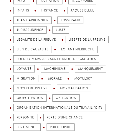
IMPÔT
INCITATION
INCORPOREL
INFANS
INSTANCE
JAQUES ELLUL
JEAN CARBONNIER
JOSSERAND
JURISPRUDENCE
JUSTE
LÉGALITÉ DE LA PREUVE
LIBERTÉ DE LA PREUVE
LIEN DE CAUSALITÉ
LOI ANTI-PERRUCHE
LOI DU 4 MARS 2002 SUR LE DROIT DES MALADES
LOYAUTÉ
MACHINISME
MANQUEMENT
MIGRATION
MORALE
MOTULSKY
MOYEN DE PREUVE
NORMALISATION
OBJECTIVATION
OBLIGATION
ORGANISATION INTERNATIONALE DU TRAVAIL (OIT)
PERSONNE
PERTE D’UNE CHANCE
PERTINENCE
PHILOSOPHIE