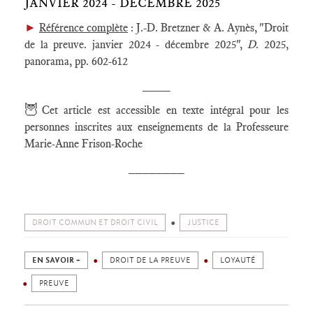
JANVIER 2024 - DÉCEMBRE 2025
►
Référence complète
: J.-D. Bretzner & A. Aynès, "Droit
de la preuve. janvier 2024 - décembre 2025",
D
. 2025,
panorama, pp. 602-612
____
🦉
Cet article est accessible en texte intégral pour les
personnes inscrites aux enseignements de la Professeure
Marie-Anne Frison-Roche
________
DROIT COMMUN ET DROIT CIVIL
JUSTICE
EN SAVOIR +
DROIT DE LA PREUVE
LOYAUTÉ
PREUVE