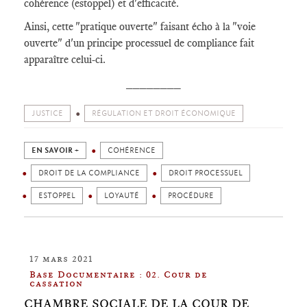
cohérence (estoppel) et d'efficacité.
Ainsi, cette "pratique ouverte" faisant écho à la "voie
ouverte" d'un principe processuel de compliance fait
apparaître celui-ci.
________
JUSTICE
RÉGULATION ET DROIT ÉCONOMIQUE
EN SAVOIR +
COHÉRENCE
DROIT DE LA COMPLIANCE
DROIT PROCESSUEL
ESTOPPEL
LOYAUTÉ
PROCÉDURE
17 mars 2021
Base Documentaire : 02. Cour de
cassation
CHAMBRE SOCIALE DE LA COUR DE