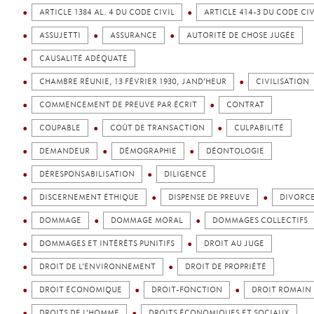
ARTICLE 1384 AL. 4 DU CODE CIVIL
ARTICLE 414-3 DU CODE CIV
ASSUJETTI
ASSURANCE
AUTORITÉ DE CHOSE JUGÉE
CAUSALITÉ ADÉQUATE
CHAMBRE RÉUNIE, 13 FÉVRIER 1930, JAND’HEUR
CIVILISATION
COMMENCEMENT DE PREUVE PAR ÉCRIT
CONTRAT
COUPABLE
COÛT DE TRANSACTION
CULPABILITÉ
DEMANDEUR
DÉMOGRAPHIE
DÉONTOLOGIE
DÉRESPONSABILISATION
DILIGENCE
DISCERNEMENT ÉTHIQUE
DISPENSE DE PREUVE
DIVORC
DOMMAGE
DOMMAGE MORAL
DOMMAGES COLLECTIFS
DOMMAGES ET INTÉRÊTS PUNITIFS
DROIT AU JUGE
DROIT DE L’ENVIRONNEMENT
DROIT DE PROPRIÉTÉ
DROIT ÉCONOMIQUE
DROIT-FONCTION
DROIT ROMAIN
DROITS DE L’HOMME
DROITS ÉCONOMIQUES ET SOCIAUX