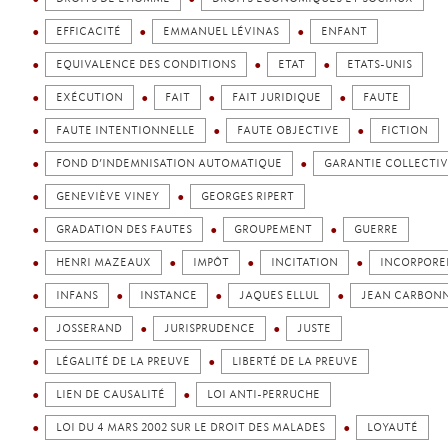
EFFICACITÉ
EMMANUEL LÉVINAS
ENFANT
EQUIVALENCE DES CONDITIONS
ETAT
ETATS-UNIS
EXÉCUTION
FAIT
FAIT JURIDIQUE
FAUTE
FAUTE INTENTIONNELLE
FAUTE OBJECTIVE
FICTION
FOND D’INDEMNISATION AUTOMATIQUE
GARANTIE COLLECTI
GENEVIÈVE VINEY
GEORGES RIPERT
GRADATION DES FAUTES
GROUPEMENT
GUERRE
HENRI MAZEAUX
IMPÔT
INCITATION
INCORPORE
INFANS
INSTANCE
JAQUES ELLUL
JEAN CARBONN
JOSSERAND
JURISPRUDENCE
JUSTE
LÉGALITÉ DE LA PREUVE
LIBERTÉ DE LA PREUVE
LIEN DE CAUSALITÉ
LOI ANTI-PERRUCHE
LOI DU 4 MARS 2002 SUR LE DROIT DES MALADES
LOYAUTÉ