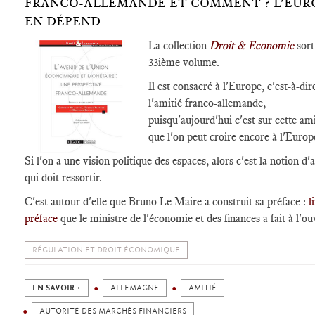
FRANCO-ALLEMANDE ET COMMENT ? L'EUR
EN DÉPEND
La collection
Droit & Economie
sort
33ième volume.
Il est consacré à l'Europe, c'est-à-dir
l'amitié franco-allemande,
puisqu'aujourd'hui c'est sur cette ami
que l'on peut croire encore à l'Europ
Si l'on a une vision politique des espaces, alors c'est la notion d'
qui doit ressortir.
C'est autour d'elle que Bruno Le Maire a construit sa préface :
l
préface
que le ministre de l'économie et des finances a fait à l'o
RÉGULATION ET DROIT ÉCONOMIQUE
EN SAVOIR +
ALLEMAGNE
AMITIÉ
AUTORITÉ DES MARCHÉS FINANCIERS