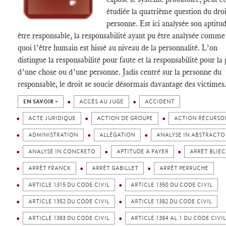
étudiée la quatrième question du droit
personne. Est ici analysée son aptitu
être responsable, la responsabilité ayant pu être analysée comme
quoi l’être humain est hissé au niveau de la personnalité. L’on
distingue la responsabilité pour faute et la responsabilité pour la
d’une chose ou d’une personne. Jadis centré sur la personne du
responsable, le droit se soucie désormais davantage des victimes
EN SAVOIR +
ACCÈS AU JUGE
ACCIDENT
ACTE JURIDIQUE
ACTION DE GROUPE
ACTION RÉCURSO
ADMINISTRATION
ALLÉGATION
ANALYSE IN ABSTRACTO
ANALYSE IN CONCRETO
APTITUDE À PAYER
ARRÊT BLIEC
ARRÊT FRANCK
ARRÊT GABILLET
ARRÊT PERRUCHE
ARTICLE 1315 DU CODE CIVIL
ARTICLE 1350 DU CODE CIVIL
ARTICLE 1352 DU CODE CIVIL
ARTICLE 1382 DU CODE CIVIL
ARTICLE 1383 DU CODE CIVIL
ARTICLE 1384 AL.1 DU CODE CIVIL