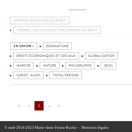
______
GRANDES QUESTIONS DU DROIT
THÉORIE, SOCIOLOGIE ET PHILOSOPHIE DU DROIT
EN SAVOIR +
DOGMATISME
DROITS ÉCONOMIQUES ET SOCIAUX
GLOBALISATION
MARCHÉ
NATURE
PHILADELPHIE
SEUIL
SUPIOT, ALAIN
TOTALITARISME
«
←
1
→
»
© mafr 2014-2023 Marie-Anne Frison-Roche -
Mentions légales