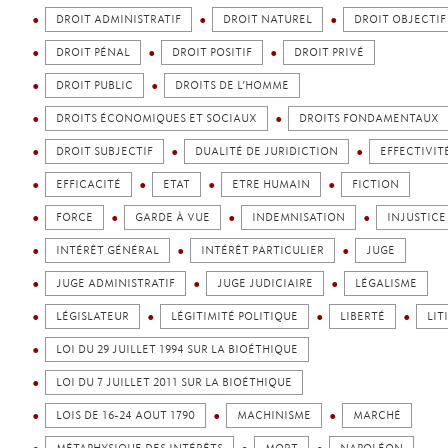
DROIT ADMINISTRATIF
DROIT NATUREL
DROIT OBJECTIF
DROIT PÉNAL
DROIT POSITIF
DROIT PRIVÉ
DROIT PUBLIC
DROITS DE L’HOMME
DROITS ÉCONOMIQUES ET SOCIAUX
DROITS FONDAMENTAUX
DROIT SUBJECTIF
DUALITÉ DE JURIDICTION
EFFECTIVIT
EFFICACITÉ
ETAT
ETRE HUMAIN
FICTION
FORCE
GARDE À VUE
INDEMNISATION
INJUSTICE
INTÉRÊT GÉNÉRAL
INTÉRÊT PARTICULIER
JUGE
JUGE ADMINISTRATIF
JUGE JUDICIAIRE
LÉGALISME
LÉGISLATEUR
LÉGITIMITÉ POLITIQUE
LIBERTÉ
LIT
LOI DU 29 JUILLET 1994 SUR LA BIOÉTHIQUE
LOI DU 7 JUILLET 2011 SUR LA BIOÉTHIQUE
LOIS DE 16-24 AOUT 1790
MACHINISME
MARCHÉ