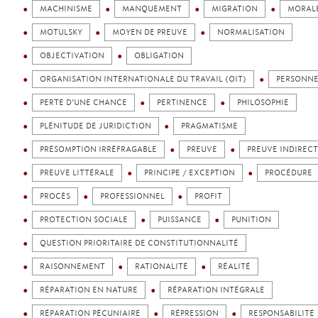
MACHINISME
MANQUEMENT
MIGRATION
MORAL
MOTULSKY
MOYEN DE PREUVE
NORMALISATION
OBJECTIVATION
OBLIGATION
ORGANISATION INTERNATIONALE DU TRAVAIL (OIT)
PERSONN
PERTE D’UNE CHANCE
PERTINENCE
PHILOSOPHIE
PLÉNITUDE DE JURIDICTION
PRAGMATISME
PRÉSOMPTION IRRÉFRAGABLE
PREUVE
PREUVE INDIREC
PREUVE LITTÉRALE
PRINCIPE / EXCEPTION
PROCÉDURE
PROCÈS
PROFESSIONNEL
PROFIT
PROTECTION SOCIALE
PUISSANCE
PUNITION
QUESTION PRIORITAIRE DE CONSTITUTIONNALITÉ
RAISONNEMENT
RATIONALITÉ
RÉALITÉ
RÉPARATION EN NATURE
RÉPARATION INTÉGRALE
RÉPARATION PÉCUNIAIRE
RÉPRESSION
RESPONSABILITÉ