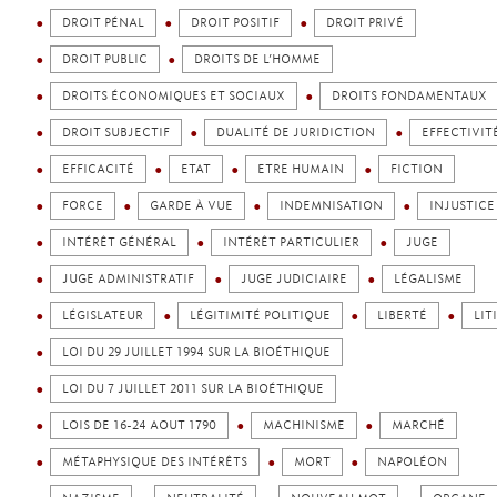
DROIT PÉNAL
DROIT POSITIF
DROIT PRIVÉ
DROIT PUBLIC
DROITS DE L’HOMME
DROITS ÉCONOMIQUES ET SOCIAUX
DROITS FONDAMENTAUX
DROIT SUBJECTIF
DUALITÉ DE JURIDICTION
EFFECTIVIT
EFFICACITÉ
ETAT
ETRE HUMAIN
FICTION
FORCE
GARDE À VUE
INDEMNISATION
INJUSTICE
INTÉRÊT GÉNÉRAL
INTÉRÊT PARTICULIER
JUGE
JUGE ADMINISTRATIF
JUGE JUDICIAIRE
LÉGALISME
LÉGISLATEUR
LÉGITIMITÉ POLITIQUE
LIBERTÉ
LIT
LOI DU 29 JUILLET 1994 SUR LA BIOÉTHIQUE
LOI DU 7 JUILLET 2011 SUR LA BIOÉTHIQUE
LOIS DE 16-24 AOUT 1790
MACHINISME
MARCHÉ
MÉTAPHYSIQUE DES INTÉRÊTS
MORT
NAPOLÉON