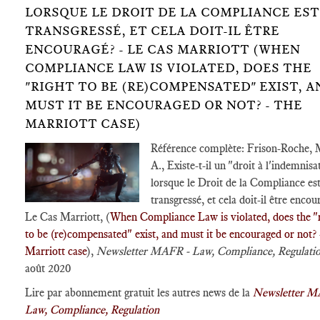
LORSQUE LE DROIT DE LA COMPLIANCE EST
TRANSGRESSÉ, ET CELA DOIT-IL ÊTRE
ENCOURAGÉ? - LE CAS MARRIOTT (WHEN
COMPLIANCE LAW IS VIOLATED, DOES THE
"RIGHT TO BE (RE)COMPENSATED"​ EXIST, A
MUST IT BE ENCOURAGED OR NOT? - THE
MARRIOTT CASE)
Référence complète: Frison-Roche, 
A., Existe-t-il un "droit à l'indemnisa
lorsque le Droit de la Compliance es
transgressé, et cela doit-il être encou
Le Cas Marriott, (
When Compliance Law is violated, does the "
to be (re)compensated"​ exist, and must it be encouraged or not?
Marriott case
),
Newsletter MAFR - Law, Compliance, Regulati
août 2020
Lire par abonnement gratuit les autres news de la
Newsletter M
Law, Compliance, Regulation