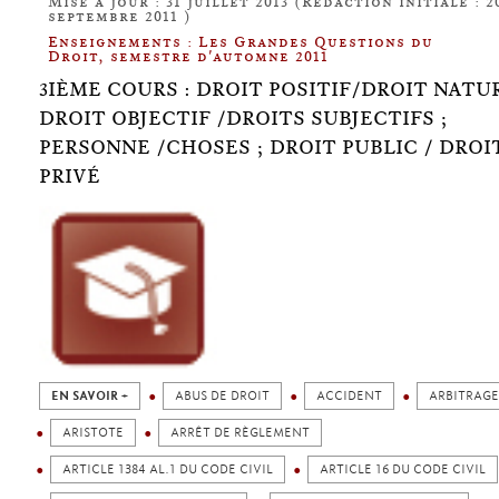
Mise à jour : 31 juillet 2013 (Rédaction initiale : 2
septembre 2011 )
Enseignements : Les Grandes Questions du
Droit, semestre d'automne 2011
3IÈME COURS : DROIT POSITIF/DROIT NATUR
DROIT OBJECTIF /DROITS SUBJECTIFS ;
PERSONNE /CHOSES ; DROIT PUBLIC / DROI
PRIVÉ
EN SAVOIR +
ABUS DE DROIT
ACCIDENT
ARBITRAGE
ARISTOTE
ARRÊT DE RÈGLEMENT
ARTICLE 1384 AL.1 DU CODE CIVIL
ARTICLE 16 DU CODE CIVIL