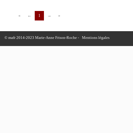
«
←
1
→
»
© mafr 2014-2023 Marie-Anne Frison-Roche -
Mentions légales