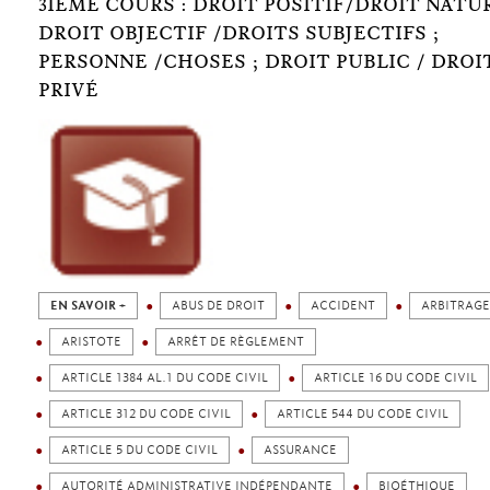
3IÈME COURS : DROIT POSITIF/DROIT NATUR
DROIT OBJECTIF /DROITS SUBJECTIFS ;
PERSONNE /CHOSES ; DROIT PUBLIC / DROI
PRIVÉ
EN SAVOIR +
ABUS DE DROIT
ACCIDENT
ARBITRAGE
ARISTOTE
ARRÊT DE RÈGLEMENT
ARTICLE 1384 AL.1 DU CODE CIVIL
ARTICLE 16 DU CODE CIVIL
ARTICLE 312 DU CODE CIVIL
ARTICLE 544 DU CODE CIVIL
ARTICLE 5 DU CODE CIVIL
ASSURANCE
AUTORITÉ ADMINISTRATIVE INDÉPENDANTE
BIOÉTHIQUE