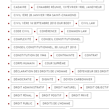
CADAVRE
CHAMBRE RÉUNIE, 13 FÉVRIER 1930, JAND’HEUR
CIVIL 1ÈRE 28 JANVIER 1954 SAINT-CHAMOND
CIVIL 1IÈRE 16 SEPTEMBRE 2010 OUR BODY
CIVIL LAW
CODE CIVIL
COHÉRENCE
COMMON LAW
COMPLEXITÉ
CONSEIL CONSTITUTIONNEL
CONSEIL CONSTITUTIONNEL, 30 JUILLET 2010
CONSTITUTION DE 1946
CONTRAINTE
CONTRAT
CORPS HUMAIN
COUR SUPRÊME
DÉCLARATION DES DROITS DE L’HOMME
DÉFENSEUR DES DROIT
DÉMOCRATIE
DIGNITÉ
DOYEN CARBONNIER
DROIT ADMINISTRATIF
DROIT NATUREL
DROIT OBJECTIF
DROIT PÉNAL
DROIT POSITIF
DROIT PRIVÉ
DROIT PUBLIC
DROITS DE L’HOMME