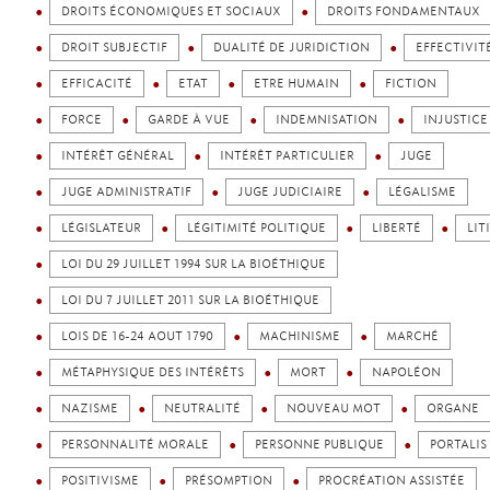
DROITS ÉCONOMIQUES ET SOCIAUX
DROITS FONDAMENTAUX
DROIT SUBJECTIF
DUALITÉ DE JURIDICTION
EFFECTIVIT
EFFICACITÉ
ETAT
ETRE HUMAIN
FICTION
FORCE
GARDE À VUE
INDEMNISATION
INJUSTICE
INTÉRÊT GÉNÉRAL
INTÉRÊT PARTICULIER
JUGE
JUGE ADMINISTRATIF
JUGE JUDICIAIRE
LÉGALISME
LÉGISLATEUR
LÉGITIMITÉ POLITIQUE
LIBERTÉ
LIT
LOI DU 29 JUILLET 1994 SUR LA BIOÉTHIQUE
LOI DU 7 JUILLET 2011 SUR LA BIOÉTHIQUE
LOIS DE 16-24 AOUT 1790
MACHINISME
MARCHÉ
MÉTAPHYSIQUE DES INTÉRÊTS
MORT
NAPOLÉON
NAZISME
NEUTRALITÉ
NOUVEAU MOT
ORGANE
PERSONNALITÉ MORALE
PERSONNE PUBLIQUE
PORTALIS
POSITIVISME
PRÉSOMPTION
PROCRÉATION ASSISTÉE