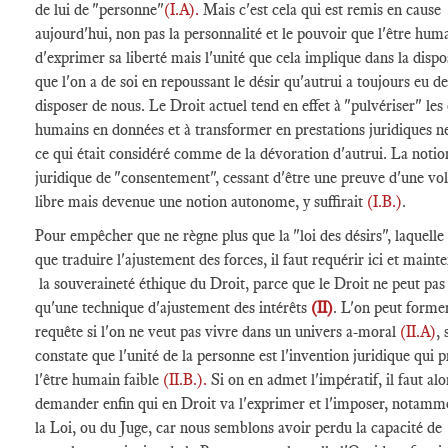
de lui de "personne"
(I.A).
Mais c'est cela qui est remis en cause
aujourd'hui, non pas la personnalité et le pouvoir que l'être hum
d'exprimer sa liberté mais l'unité que cela implique dans la dispo
que l'on a de soi en repoussant le désir qu'autrui a toujours eu de
disposer de nous. Le Droit actuel tend en effet à "pulvériser" les 
humains en données et à transformer en prestations juridiques n
ce qui était considéré comme de la dévoration d'autrui. La notio
juridique de "consentement", cessant d'être une preuve d'une vo
libre mais devenue une notion autonome, y suffirait
(I.B.)
.
Pour empêcher que ne règne plus que la "loi des désirs", laquelle 
que traduire l'ajustement des forces, il faut requérir ici et maint
la souveraineté éthique du Droit, parce que le Droit ne peut pas
qu'une technique d'ajustement des intérêts
(II)
. L'on peut former
requête si l'on ne veut pas vivre dans un univers a-moral
(II.A)
, 
constate que l'unité de la personne est l'invention juridique qui 
l'être humain faible
(II.B.).
Si on en admet l'impératif, il faut alo
demander enfin qui en Droit va l'exprimer et l'imposer, notamm
la Loi, ou du Juge, car nous semblons avoir perdu la capacité de