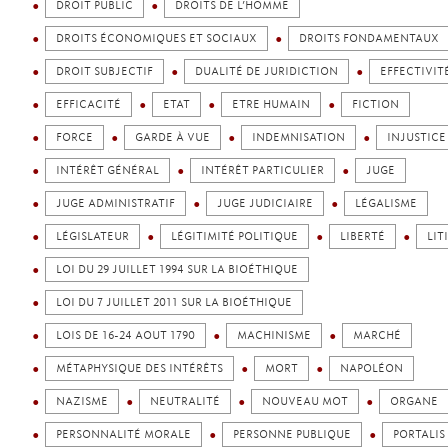
DROIT PUBLIC
DROITS DE L’HOMME
DROITS ÉCONOMIQUES ET SOCIAUX
DROITS FONDAMENTAUX
DROIT SUBJECTIF
DUALITÉ DE JURIDICTION
EFFECTIVIT
EFFICACITÉ
ETAT
ETRE HUMAIN
FICTION
FORCE
GARDE À VUE
INDEMNISATION
INJUSTICE
INTÉRÊT GÉNÉRAL
INTÉRÊT PARTICULIER
JUGE
JUGE ADMINISTRATIF
JUGE JUDICIAIRE
LÉGALISME
LÉGISLATEUR
LÉGITIMITÉ POLITIQUE
LIBERTÉ
LIT
LOI DU 29 JUILLET 1994 SUR LA BIOÉTHIQUE
LOI DU 7 JUILLET 2011 SUR LA BIOÉTHIQUE
LOIS DE 16-24 AOUT 1790
MACHINISME
MARCHÉ
MÉTAPHYSIQUE DES INTÉRÊTS
MORT
NAPOLÉON
NAZISME
NEUTRALITÉ
NOUVEAU MOT
ORGANE
PERSONNALITÉ MORALE
PERSONNE PUBLIQUE
PORTALIS