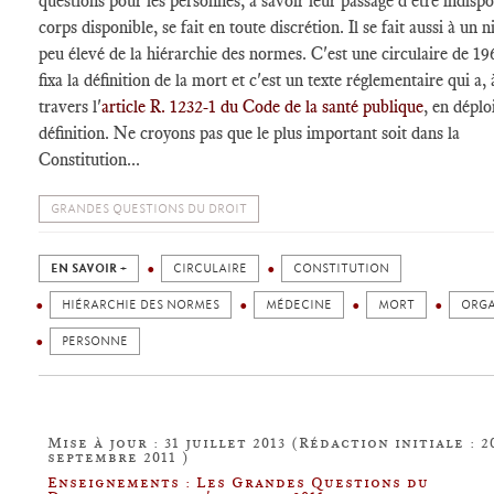
questions pour les personnes, à savoir leur passage d'être indispo
corps disponible, se fait en toute discrétion. Il se fait aussi à un 
peu élevé de la hiérarchie des normes. C'est une circulaire de 19
fixa la définition de la mort et c'est un texte réglementaire qui a, 
travers l'
article R. 1232-1 du Code de la santé publique
, en déplo
définition. Ne croyons pas que le plus important soit dans la
Constitution...
GRANDES QUESTIONS DU DROIT
EN SAVOIR +
CIRCULAIRE
CONSTITUTION
HIÉRARCHIE DES NORMES
MÉDECINE
MORT
ORG
PERSONNE
Mise à jour : 31 juillet 2013 (Rédaction initiale : 2
septembre 2011 )
Enseignements : Les Grandes Questions du