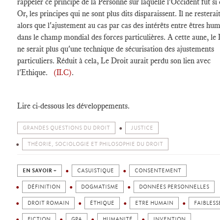
rappeler ce principe de la Personne sur laquelle l'Occident fut si 
Or, les principes qui ne sont plus dits disparaissent. Il ne resterai
alors que l'ajustement au cas par cas des intérêts entre êtres hu
dans le champ mondial des forces particulières. A cette aune, le 
ne serait plus qu'une technique de sécurisation des ajustements
particuliers. Réduit à cela, Le Droit aurait perdu son lien avec
l'Ethique.
(II.C)
.
Lire ci-dessous les développements.
GRANDES QUESTIONS DU DROIT
JUSTICE
THÉORIE, SOCIOLOGIE ET PHILOSOPHIE DU DROIT
EN SAVOIR +
CASUISTIQUE
CONSENTEMENT
DÉFINITION
DOGMATISME
DONNÉES PERSONNELLES
DROIT ROMAIN
ÉTHIQUE
ETRE HUMAIN
FAIBLESS
FICTION
GPA
HUMANITÉ
INVENTION