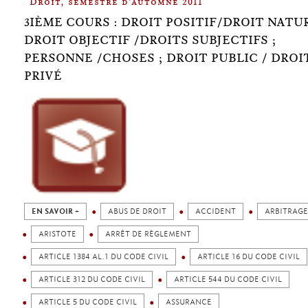
Droit, semestre d'automne 2011
3IÈME COURS : DROIT POSITIF/DROIT NATUR
DROIT OBJECTIF /DROITS SUBJECTIFS ;
PERSONNE /CHOSES ; DROIT PUBLIC / DROI
PRIVÉ
EN SAVOIR +
ABUS DE DROIT
ACCIDENT
ARBITRAGE
ARISTOTE
ARRÊT DE RÈGLEMENT
ARTICLE 1384 AL.1 DU CODE CIVIL
ARTICLE 16 DU CODE CIVIL
ARTICLE 312 DU CODE CIVIL
ARTICLE 544 DU CODE CIVIL
ARTICLE 5 DU CODE CIVIL
ASSURANCE