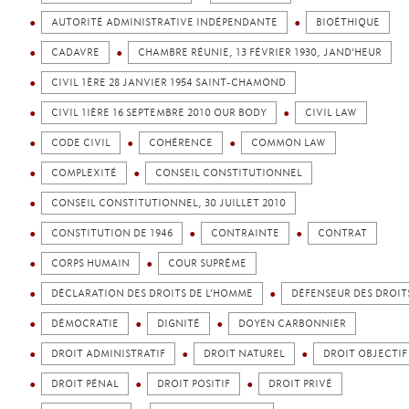
AUTORITÉ ADMINISTRATIVE INDÉPENDANTE
BIOÉTHIQUE
CADAVRE
CHAMBRE RÉUNIE, 13 FÉVRIER 1930, JAND’HEUR
CIVIL 1ÈRE 28 JANVIER 1954 SAINT-CHAMOND
CIVIL 1IÈRE 16 SEPTEMBRE 2010 OUR BODY
CIVIL LAW
CODE CIVIL
COHÉRENCE
COMMON LAW
COMPLEXITÉ
CONSEIL CONSTITUTIONNEL
CONSEIL CONSTITUTIONNEL, 30 JUILLET 2010
CONSTITUTION DE 1946
CONTRAINTE
CONTRAT
CORPS HUMAIN
COUR SUPRÊME
DÉCLARATION DES DROITS DE L’HOMME
DÉFENSEUR DES DROIT
DÉMOCRATIE
DIGNITÉ
DOYEN CARBONNIER
DROIT ADMINISTRATIF
DROIT NATUREL
DROIT OBJECTIF
DROIT PÉNAL
DROIT POSITIF
DROIT PRIVÉ