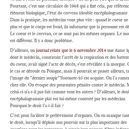
Pourtant, c'est une circulaire de 1968 qui a fixé cela, par référen
élément biologique, l'état du cerveau (double encéphalogramme 
Dans la pratique, les médecins vont plus vite : quand le coeur ne
plus et que le corps est froid, ils informent que la personne est d
Le coeur et le cerveau, ce ne sont pas les mêmes organes. Le m
est différent. Il y a donc problème.
D'ailleurs, un
journal relate que le 6 novembre 2014
une dame â
dont le médecin, constatant l'arrêt de la respiration et des batte
du coeur, avait signé l'acte de décès, s'est réveillée à la morgue. 
le cas se déroule en Pologne, mais il pourrait se passer ailleurs, t
l'image du "dernier soupir"
!footnote-93
est acquise. On l'a rame
chez elle. On évoque des poursuites pénales contre le médecin. 
celui-ci n'a-t-il pas fait comme tous les autres ? D'ailleurs, le dou
encéphalogramme plat est lui-même contesté par les médecins.
Pourquoi le droit l'a-t-il fait ?
C'est pour faciliter le prélèvement d'organes. On en manque tant 
le droit, lorsqu'il déploie son pouvoir sur la plus importante des