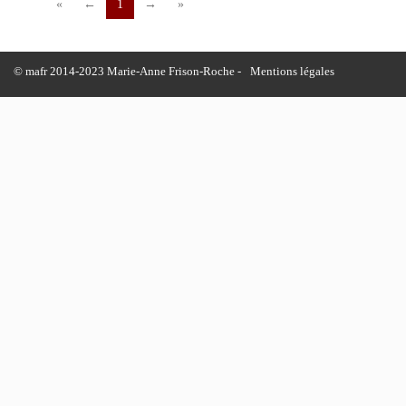
«
←
1
→
»
© mafr 2014-2023 Marie-Anne Frison-Roche -
Mentions légales