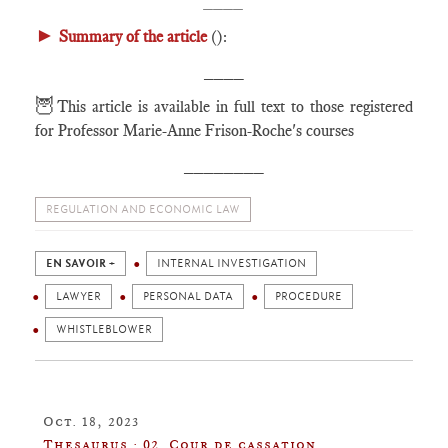
____
►
Summary of the article
():
____
🦉
This article is available in full text to those registered
for Professor Marie-Anne Frison-Roche's courses
________
REGULATION AND ECONOMIC LAW
EN SAVOIR +
INTERNAL INVESTIGATION
LAWYER
PERSONAL DATA
PROCEDURE
WHISTLEBLOWER
Oct. 18, 2023
Thesaurus : 02. Cour de cassation