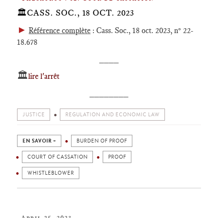
🏛️CASS. SOC., 18 OCT. 2023
►
Référence complète
: Cass. Soc., 18 oct. 2023, n° 22-
18.678
____
🏛️
lire l'arrêt
________
JUSTICE
REGULATION AND ECONOMIC LAW
EN SAVOIR +
BURDEN OF PROOF
COURT OF CASSATION
PROOF
WHISTLEBLOWER
April 25, 2023