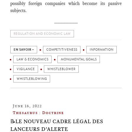
possibly foreign companies which become its passive
subjects.
________
REGULATION AND ECONOMIC LAW
EN SAVOIR +
COMPETITIVENESS
INFORMATION
LAW & ECONOMICS
MONUMENTAL GOALS
VIGILANCE
WHISTLEBLOWER
WHISTLEBLOWING
June 16, 2022
Thesaurus : Doctrine
📝LE NOUVEAU CADRE LÉGAL DES
LANCEURS D’ALERTE