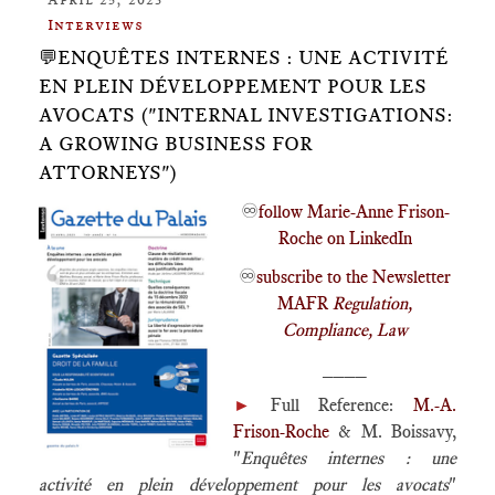
Interviews
💬ENQUÊTES INTERNES : UNE ACTIVITÉ
EN PLEIN DÉVELOPPEMENT POUR LES
AVOCATS ("INTERNAL INVESTIGATIONS:
A GROWING BUSINESS FOR
ATTORNEYS")
♾️
follow Marie-Anne Frison-
Roche on LinkedIn
♾️
subscribe to the Newsletter
MAFR
Regulation,
Compliance, Law
____
►
Full Reference:
M.-A.
Frison-Roche
& M. Boissavy,
"
Enquêtes internes : une
activité en plein développement pour les avocats
"