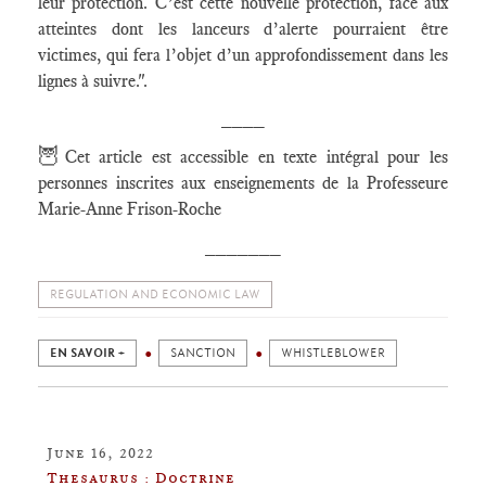
leur protection. C’est cette nouvelle protection, face aux
atteintes dont les lanceurs d’alerte pourraient être
victimes, qui fera l’objet d’un approfondissement dans les
lignes à suivre.".
____
🦉
Cet article est accessible en texte intégral pour les
personnes inscrites aux enseignements de la Professeure
Marie-Anne Frison-Roche
_______
REGULATION AND ECONOMIC LAW
EN SAVOIR +
SANCTION
WHISTLEBLOWER
June 16, 2022
Thesaurus : Doctrine