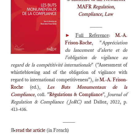
MAFR
Regulation,
Compliance, Law
____
►
Full Reference
:
M.-A.
Frison-Roche
, "
Appréciation
du lancement d'alerte et de
l'obligation de vigilance au
regard de la compétitivité internationale
" ("Assessment of
whistleblowing and of the obligation of vigilance with
regard to international competitiveness"),
in
M.-A. Frison-
Roche
(ed.),
Les Buts Monumentaux de la
Compliance
, coll. "
Régulations & Compliance
",
Journal of
Regulation & Compliance (JoRC)
and Dalloz, 2022, p.
413-436.
____
📝
read the article
(in French)