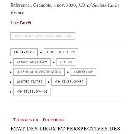
Référence : Grenoble, 5 nov. 2020,
I.D. c/ Société Corin
France
Lire l'arrêt.
REGULATION AND ECONOMIC LAW
EN SAVOIR +
CODE OF ETHICS
COMPLIANCE LAW
ETHICS
INTERNAL INVESTIGATION
LABOR LAW
UNITED STATES
WHISTLEBLOWER
WHISTLEBLOWING
Thesaurus : Doctrine
ETAT DES LIEUX ET PERSPECTIVES DES