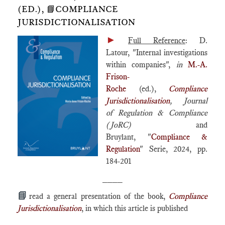
(ED.), 📘COMPLIANCE
JURISDICTIONALISATION
►
Full Reference
: D.
Latour, "Internal investigations
within companies",
in
M.-A.
Frison-
Roche
(ed.),
Compliance
Jurisdictionalisation
,
Journal
of Regulation & Compliance
(JoRC)
and
Bruylant, "
Compliance &
Regulation
" Serie, 2024, pp.
184-201
____
📘
read a general presentation of the book,
Compliance
Jurisdictionalisation
, in which this article is published