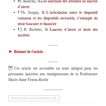
🕴️
S. Riancho,
📝
Les sanctions des atteintes au lanceur
d’alerte
🕴️
Th. Saupin,
📝
L’articulation entre le dispositif
commun et les dispositifs sectoriels, l’exemple du
droit bancaire et financier
🕴️
J.-B. Barbièri,
📝
Lanceur d’alerte et droit des
sociétés
____
►
Résumé de l'article
:
____
🦉
Cet article est accessible en texte intégral pour les
personnes inscrites aux enseignements de la Professeure
Marie-Anne Frison-Roche
________
REGULATION AND ECONOMIC LAW