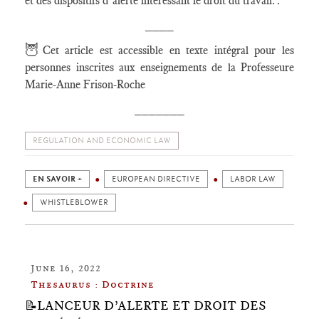
et des dispositifs d’alerte intéressant le droit du travail.".
____
🦉
Cet article est accessible en texte intégral pour les
personnes inscrites aux enseignements de la Professeure
Marie-Anne Frison-Roche
_______
REGULATION AND ECONOMIC LAW
EN SAVOIR +
EUROPEAN DIRECTIVE
LABOR LAW
WHISTLEBLOWER
June 16, 2022
Thesaurus : Doctrine
📝LANCEUR D’ALERTE ET DROIT DES