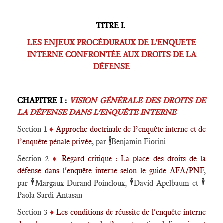
TITRE I.
LES ENJEUX PROCÉDURAUX DE L'ENQUETE
INTERNE CONFRONTÉE AUX DROITS DE LA
DÉFENSE
CHAPITRE I :
VISION GÉNÉRALE DES DROITS DE
LA DÉFENSE DANS L'ENQUÊTE INTERNE
Section 1
♦️
Approche doctrinale de l’enquête interne et de
🕴️
l’enquête pénale privée
, par
Benjamin Fiorini
Section 2
♦️
Regard critique : La place des droits de la
défense dans l'enquête interne selon le guide AFA/PNF
,
🕴️
🕴️
🕴️
par
Margaux Durand-Poincloux,
David Apelbaum et
Paola Sardi-Antasan
Section 3
♦️
Les conditions de réussite de l'enquête interne