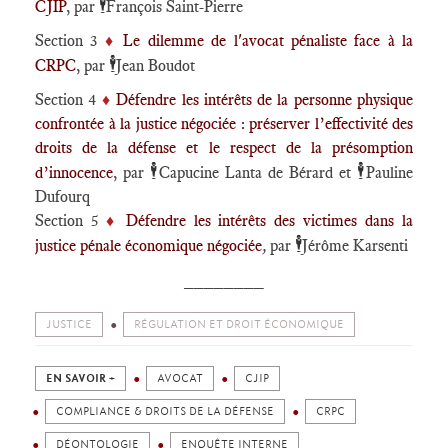
🕴️
CJIP
, par
François Saint-Pierre
Section 3
♦️
Le dilemme de l'avocat pénaliste face à la
🕴️
CRPC
, par
Jean Boudot
Section 4
♦️
Défendre les intérêts de la personne physique
confrontée à la justice négociée : préserver l’effectivité des
droits de la défense et le respect de la présomption
🕴️
🕴️
d’innocence
, par
Capucine Lanta de Bérard et
Pauline
Dufourq
Section 5
♦️
Défendre les intérêts des victimes dans la
🕴️
justice pénale économique négociée
,
par
Jérôme Karsenti
________
JUSTICE
RÉGULATION ET DROIT ÉCONOMIQUE
EN SAVOIR +
AVOCAT
CJIP
COMPLIANCE & DROITS DE LA DÉFENSE
CRPC
DÉONTOLOGIE
ENQUÊTE INTERNE