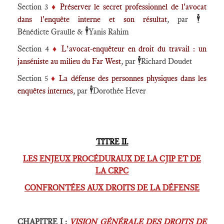
Section 3
♦️
Préserver le secret professionnel de l'avocat
🕴️
dans l'enquête interne et son résultat
,
par
🕴️
Bénédicte Graulle &
Yanis Rahim
Section 4
♦️
L’avocat-enquêteur en droit du travail : un
🕴️
janséniste au milieu du Far West
,
par
Richard Doudet
Section 5
♦️
La défense des personnes physiques dans les
🕴️
enquêtes internes
,
par
Dorothée Hever
TITRE II.
LES ENJEUX PROCÉDURAUX DE LA CJIP ET DE
LA CRPC
CONFRONTÉES AUX DROITS DE LA DÉFENSE
CHAPITRE I :
VISION GÉNÉRALE DES DROITS DE