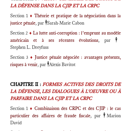
LA DÉFENSE DANS LA CJIP ET LA CRPC
Section 1
♦️
Théorie et pratique de la négociation dans la
🕴️
justice pénale
,
par
Sarah-Marie Cabon
Section 2
♦️
La lutte anti-corruption : l’emprunt au modèle
🕴️
américain et à ses récentes évolutions
,
par
Stephen L. Dreyfuss
Section 3
♦️
Justice pénale négociée : avantages présents,
🕴️
risques à venir
,
par
Alexis Bavitot
CHAPITRE II :
FORMES ACTIVES DES DROITS DE
LA DÉFENSE, LES DIALOGUES À L'OEUVRE OU À
PARFAIRE DANS LA CJIP ET LA CRPC
Section 1
♦️
Combinaison des CRPC et des CJIP : le cas
🕴️
particulier des affaires de fraude fiscale
,
par
Marion
David