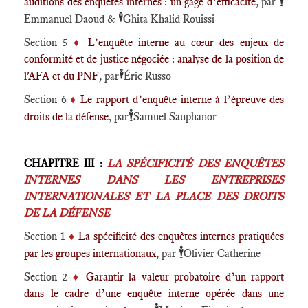
🕴️
auditions des enquêtes internes : un gage d’efficacité
,
par
🕴️
Emmanuel Daoud &
Ghita Khalid Rouissi
Section 5
♦️
L’enquête interne au cœur des enjeux de
conformité et de justice négociée : analyse de la position de
🕴️
l'AFA et du PNF
,
par
Éric Russo
Section 6
♦️
Le rapport d’enquête interne à l’épreuve des
🕴️
droits de la défense
, par
Samuel Sauphanor
CHAPITRE III :
LA SPÉCIFICITÉ DES ENQUÊTES
INTERNES DANS LES ENTREPRISES
INTERNATIONALES ET LA PLACE DES DROITS
DE LA DÉFENSE
Section 1
♦️
La spécificité des enquêtes internes pratiquées
🕴️
par les groupes internationaux
,
par
Olivier Catherine
Section 2
♦️
Garantir la valeur probatoire d’un rapport
dans le cadre d’une enquête interne opérée dans une