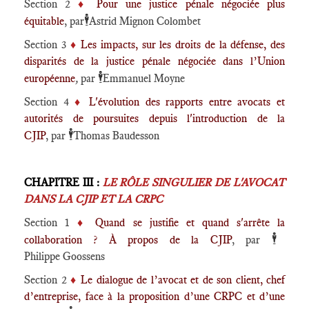
Section 2
♦️
Pour une justice pénale négociée plus
🕴️
équitable
, par
Astrid Mignon Colombet
Section 3
♦️
Les impacts, sur les droits de la défense, des
disparités de la justice pénale négociée dans l’Union
🕴️
européenne
,
par
Emmanuel Moyne
Section 4
♦️
L'évolution des rapports entre avocats et
autorités de poursuites depuis l'introduction de la
🕴️
CJIP
, par
Thomas Baudesson
CHAPITRE III :
LE RÔLE SINGULIER DE L'AVOCAT
DANS LA CJIP ET LA CRPC
Section 1
♦️
Quand se justifie et quand s'arrête la
🕴️
collaboration ? À propos de la CJIP
,
par
Philippe Goossens
Section 2
♦️
Le dialogue de l’avocat et de son client, chef
d’entreprise, face à la proposition d’une CRPC et d’une