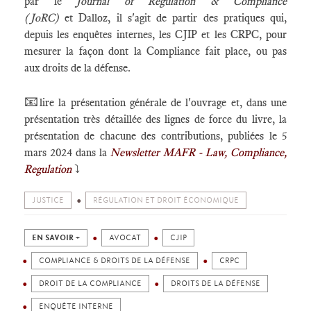
par le
Journal of Regulation & Compliance
(JoRC)
et Dalloz, il s'agit de partir des pratiques qui,
depuis les enquêtes internes, les CJIP et les CRPC, pour
mesurer la façon dont la Compliance fait place, ou pas
aux droits de la défense.
📧
lire la présentation générale de l'ouvrage et, dans une
présentation très détaillée des lignes de force du livre, la
présentation de chacune des contributions, publiées le 5
mars 2024 dans la
Newsletter MAFR - Law, Compliance,
Regulation
⤵️
JUSTICE
RÉGULATION ET DROIT ÉCONOMIQUE
EN SAVOIR +
AVOCAT
CJIP
COMPLIANCE & DROITS DE LA DÉFENSE
CRPC
DROIT DE LA COMPLIANCE
DROITS DE LA DÉFENSE
ENQUÊTE INTERNE