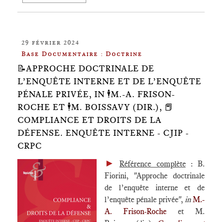
29 février 2024
Base Documentaire : Doctrine
📝APPROCHE DOCTRINALE DE
L’ENQUÊTE INTERNE ET DE L’ENQUÊTE
PÉNALE PRIVÉE, IN 🕴️M.-A. FRISON-
ROCHE ET 🕴️M. BOISSAVY (DIR.), 📕
COMPLIANCE ET DROITS DE LA
DÉFENSE. ENQUÊTE INTERNE - CJIP -
CRPC
►
Référence complète
: B.
Fiorini, "Approche doctrinale
de l’enquête interne et de
l’enquête pénale privée",
in
M.-
A. Frison-Roche
et M.