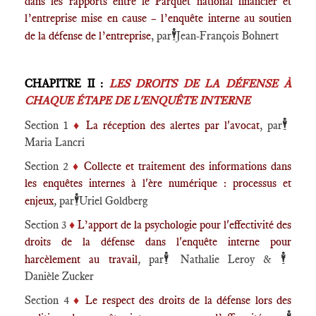
dans les rapports entre le Parquet national financier et
l’entreprise mise en cause – l’enquête interne au soutien
🕴️
de la défense de l’entreprise
, par
Jean-François Bohnert
CHAPITRE II :
LES DROITS DE LA DÉFENSE À
CHAQUE ÉTAPE DE L'ENQUÊTE INTERNE
🕴️
Section 1
♦️
La réception des alertes par l'avocat
, par
Maria Lancri
Section 2
♦️
Collecte et traitement des informations dans
les enquêtes internes à l'ère numérique : processus et
🕴️
enjeux
,
par
Uriel Goldberg
Section 3
♦️
L’apport de la psychologie pour l'effectivité des
droits de la défense dans l'enquête interne pour
🕴️
🕴️
harcèlement au travail
,
par
Nathalie Leroy &
Danièle Zucker
Section 4
♦️
Le respect des droits de la défense lors des