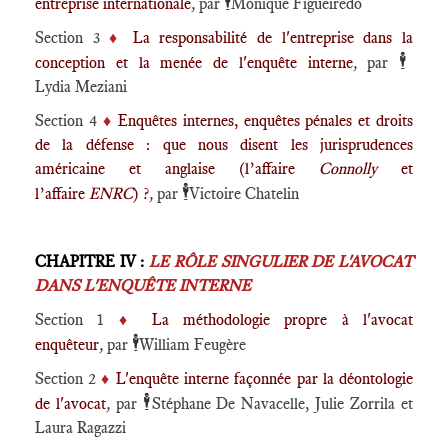
🕴️
entreprise internationale
,
par
Monique Figueiredo
Section 3
♦️
La responsabilité de l'entreprise dans la
🕴️
conception et la menée de l'enquête interne
,
par
Lydia Meziani
Section 4
♦️
Enquêtes internes, enquêtes pénales et droits
de la défense : que nous disent les jurisprudences
américaine et anglaise (l’affaire
Connolly
et
🕴️
l’affaire
ENRC
) ?
,
par
Victoire Chatelin
CHAPITRE IV :
LE RÔLE SINGULIER DE L'AVOCAT
DANS L'ENQUÊTE INTERNE
Section 1
♦️
La méthodologie propre à l'avocat
🕴️
enquêteur
,
par
William Feugère
Section 2
♦️
L'enquête interne façonnée par la déontologie
🕴️
de l'avocat
,
par
Stéphane De Navacelle, Julie Zorrila et
Laura Ragazzi