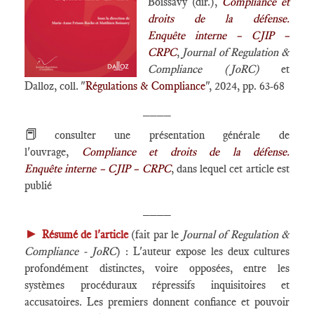
Boissavy (dir.),
Compliance et
droits de la défense.
Enquête interne – CJIP –
CRPC
,
Journal of Regulation &
Compliance (JoRC)
et
Dalloz, coll. "
Régulations & Compliance
", 2024, pp. 63-68
____
📕
consulter une présentation générale de
l'ouvrage,
Compliance et droits de la défense.
Enquête interne – CJIP – CRPC
, dans lequel cet article est
publié
____
►
Résumé de l'article
(fait par le
Journal of Regulation &
Compliance - JoRC
) : L'auteur expose les deux cultures
profondément distinctes, voire opposées, entre les
systèmes procéduraux répressifs inquisitoires et
accusatoires. Les premiers donnent confiance et pouvoir