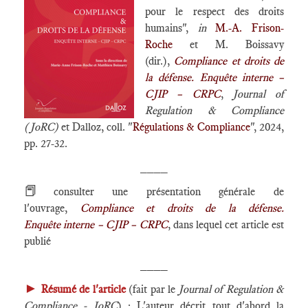
pour le respect des droits
humains",
in
M.-A. Frison-
Roche
et M. Boissavy
(dir.),
Compliance et droits de
la défense. Enquête interne –
CJIP – CRPC
,
Journal of
Regulation & Compliance
(JoRC)
et Dalloz, coll. "
Régulations & Compliance
", 2024,
pp. 27-32.
____
📕
consulter une présentation générale de
l'ouvrage,
Compliance et droits de la défense.
Enquête interne – CJIP – CRPC
, dans lequel cet article est
publié
____
►
Résumé de l'article
(fait par le
Journal of Regulation &
Compliance - JoRC
) :
L'auteur décrit tout d'abord la