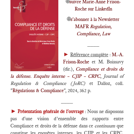
🌐
suivre Marie-Anne Frison-
Roche sur LinkedIn
🌐
s'abonner à la Newsletter
MAFR
Regulation,
Compliance, Law
____
►
Référence complète
:
M.-A.
Frison-Roche
et M. Boissavy
(dir.),
Compliance et droits de
la défense. Enquête interne – CJIP – CRPC
,
Journal of
Regulation & Compliance (JoRC)
et Dalloz, coll.
"
Régulations & Compliance
", 2024, 362 p.
____
►
Présentation générale de l'ouvrage
: Nous ne disposons
pas d'une vision d’ensemble des rapports entre
Compliance et droits de la défense dans ce
continuum
que
constitue les enquêtes internes, les CJIP et les CRPC,