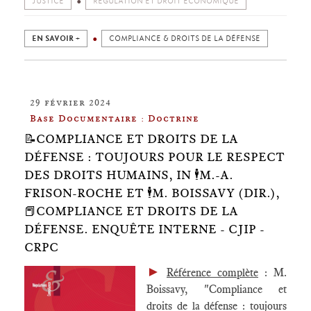
JUSTICE
RÉGULATION ET DROIT ÉCONOMIQUE
EN SAVOIR +
COMPLIANCE & DROITS DE LA DÉFENSE
29 février 2024
Base Documentaire : Doctrine
📝COMPLIANCE ET DROITS DE LA
DÉFENSE : TOUJOURS POUR LE RESPECT
DES DROITS HUMAINS, IN 🕴️M.-A.
FRISON-ROCHE ET 🕴️M. BOISSAVY (DIR.),
📕COMPLIANCE ET DROITS DE LA
DÉFENSE. ENQUÊTE INTERNE - CJIP -
CRPC
►
Référence complète
: M.
Boissavy, "Compliance et
droits de la défense : toujours