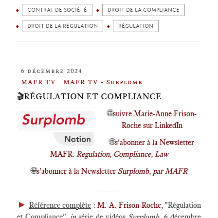
CONTRAT DE SOCIÉTÉ
DROIT DE LA COMPLIANCE
DROIT DE LA RÉGULATION
RÉGULATION
6 décembre 2024
MAFR TV : MAFR TV - Surplomb
🎬RÉGULATION ET COMPLIANCE
🌐
suivre Marie-Anne Frison-
Roche sur LinkedIn
🌐
s'abonner à la Newsletter
MAFR.
Regulation, Compliance, Law
🌐
s'abonner à la Newsletter
Surplomb, par MAFR
____
►
Référence complète
:
M.-A. Frison-Roche
, "Régulation
et Compliance",
in
série de vidéos
Surplomb
, 6 décembre