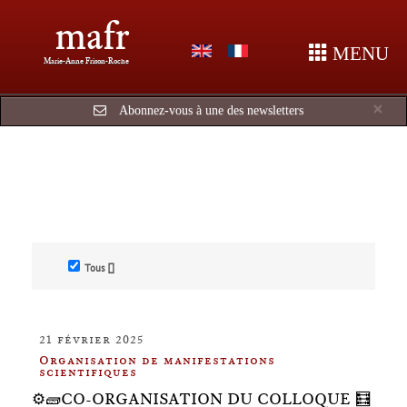
mafr
MENU
Marie-Anne Frison-Roche
Cl
×
Abonnez-vous à une des newsletters
Tous []
21 février 2025
Organisation de manifestations
scientifiques
⚙️🧱CO-ORGANISATION DU COLLOQUE 🧮