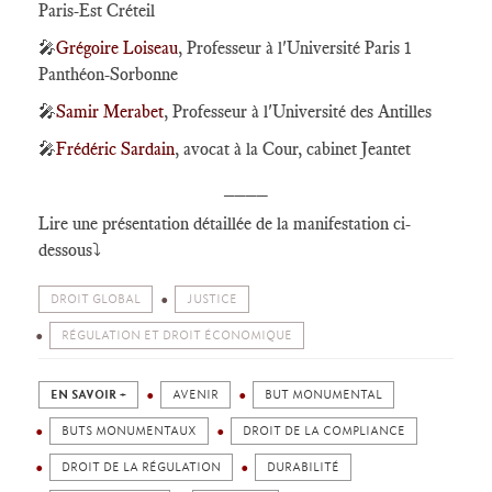
Paris-Est Créteil
🎤
Grégoire Loiseau
, Professeur à l'Université Paris 1
Panthéon-Sorbonne
🎤
Samir Merabet
, Professeur à l'Université des Antilles
🎤
Frédéric Sardain
, avocat à la Cour, cabinet Jeantet
____
Lire une présentation détaillée de la manifestation ci-
dessous
⤵️
DROIT GLOBAL
JUSTICE
RÉGULATION ET DROIT ÉCONOMIQUE
EN SAVOIR +
AVENIR
BUT MONUMENTAL
BUTS MONUMENTAUX
DROIT DE LA COMPLIANCE
DROIT DE LA RÉGULATION
DURABILITÉ