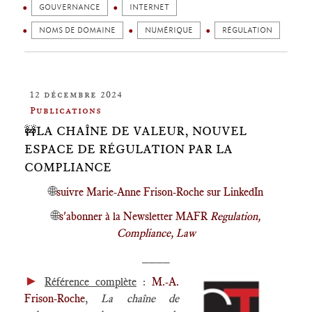
GOUVERNANCE
INTERNET
NOMS DE DOMAINE
NUMÉRIQUE
RÉGULATION
12 décembre 2024
Publications
🚧LA CHAÎNE DE VALEUR, NOUVEL
ESPACE DE RÉGULATION PAR LA
COMPLIANCE
🌐
suivre Marie-Anne Frison-Roche sur LinkedIn
🌐
s'abonner à la Newsletter MAFR
Regulation,
Compliance, Law
____
►
Référence complète
:
M.-A.
Frison-Roche
,
La chaîne de