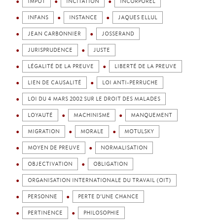
IMPÔT
INCITATION
INCORPOREL
INFANS
INSTANCE
JAQUES ELLUL
JEAN CARBONNIER
JOSSERAND
JURISPRUDENCE
JUSTE
LÉGALITÉ DE LA PREUVE
LIBERTÉ DE LA PREUVE
LIEN DE CAUSALITÉ
LOI ANTI-PERRUCHE
LOI DU 4 MARS 2002 SUR LE DROIT DES MALADES
LOYAUTÉ
MACHINISME
MANQUEMENT
MIGRATION
MORALE
MOTULSKY
MOYEN DE PREUVE
NORMALISATION
OBJECTIVATION
OBLIGATION
ORGANISATION INTERNATIONALE DU TRAVAIL (OIT)
PERSONNE
PERTE D’UNE CHANCE
PERTINENCE
PHILOSOPHIE