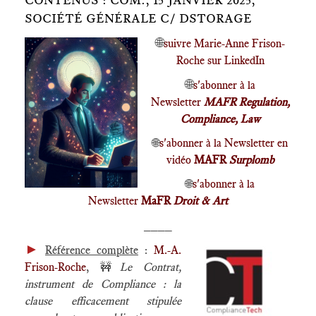
CONTENUS : COM., 15 JANVIER 2025,
SOCIÉTÉ GÉNÉRALE C/ DSTORAGE
🌐
suivre Marie-Anne Frison-
Roche sur LinkedIn
🌐
s'abonner à la
Newsletter
MAFR Regulation,
Compliance, Law
🌐
s'abonner à la Newsletter en
vidéo
MAFR
Surplomb
🌐
s'abonner à la
Newsletter
MaFR
Droit & Art
____
►
Référence complète
:
M.-A.
Frison-Roche
,
🚧
Le Contrat,
instrument de Compliance : la
clause efficacement stipulée