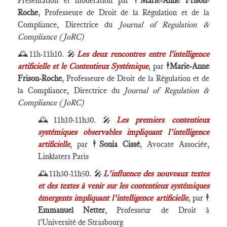
Présentation et modération par
🕴️
Marie-Anne Frison-
Roche
, Professeure de Droit de la Régulation et de la
Compliance, Directrice du
Journal of Regulation &
Compliance (JoRC)
🕰️
11h-11h10.
🎤
Les deux rencontres entre l'intelligence
artificielle et le Contentieux Systémique
, par
🕴️
Marie-Anne
Frison-Roche
, Professeure de Droit de la Régulation et de
la Compliance, Directrice du
Journal of Regulation &
Compliance (JoRC)
🕰️
11h10-11h30.
🎤
Les premiers contentieux
systémiques observables impliquant l’intelligence
artificielle
, par
🕴️
Sonia Cissé
, Avocate Associée,
Linklaters Paris
🕰️
11h30-11h50.
🎤
L’influence des nouveaux textes
et des textes à venir sur les contentieux systémiques
émergents impliquant l’intelligence artificielle
, par
🕴️
Emmanuel Netter
, Professeur de Droit à
l'Université de Strasbourg