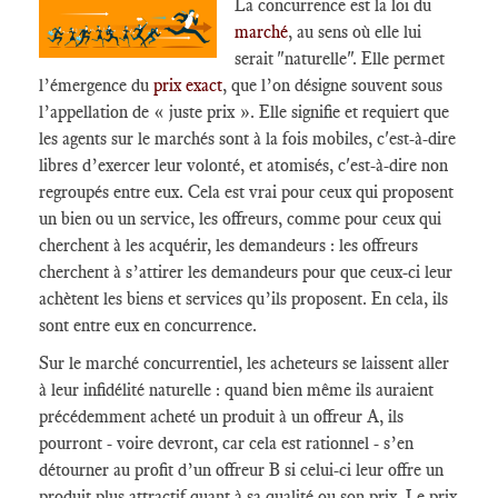
La concurrence est la loi du
marché
, au sens où elle lui
serait "naturelle". Elle permet
l’émergence du
prix exact
, que l’on désigne souvent sous
l’appellation de « juste prix ». Elle signifie et requiert que
les agents sur le marchés sont à la fois mobiles, c'est-à-dire
libres d’exercer leur volonté, et atomisés, c'est-à-dire non
regroupés entre eux. Cela est vrai pour ceux qui proposent
un bien ou un service, les offreurs, comme pour ceux qui
cherchent à les acquérir, les demandeurs : les offreurs
cherchent à s’attirer les demandeurs pour que ceux-ci leur
achètent les biens et services qu’ils proposent. En cela, ils
sont entre eux en concurrence.
Sur le marché concurrentiel, les acheteurs se laissent aller
à leur infidélité naturelle : quand bien même ils auraient
précédemment acheté un produit à un offreur A, ils
pourront - voire devront, car cela est rationnel - s’en
détourner au profit d’un offreur B si celui-ci leur offre un
produit plus attractif quant à sa qualité ou son prix. Le prix