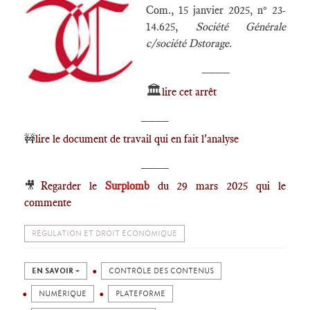
Com., 15 janvier 2025, n° 23-
14.625,
Société Générale
c/société Dstorage.
____
🏛️
lire cet arrêt
____
🚧
lire le document de travail qui en fait l'analyse
____
🎥
Regarder le
Surplomb
du 29 mars 2025 qui le
commente
RÉGULATION ET DROIT ÉCONOMIQUE
EN SAVOIR +
CONTRÔLE DES CONTENUS
NUMÉRIQUE
PLATEFORME