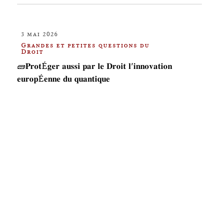
3 mai 2026
Grandes et petites questions du
Droit
🧱𝐏𝐫𝐨𝐭É𝐠𝐞𝐫 𝐚𝐮𝐬𝐬𝐢 𝐩𝐚𝐫 𝐥𝐞 𝐃𝐫𝐨𝐢𝐭 𝐥'𝐢𝐧𝐧𝐨𝐯𝐚𝐭𝐢𝐨𝐧
𝐞𝐮𝐫𝐨𝐩É𝐞𝐧𝐧𝐞 𝐝𝐮 𝐪𝐮𝐚𝐧𝐭𝐢𝐪𝐮𝐞