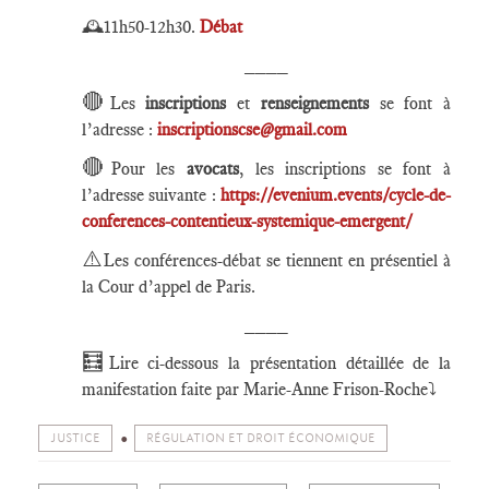
🕰️
11h50-12h30.
Débat
____
🔴
Les
inscriptions
et
renseignements
se font à
l’adresse :
inscriptionscse@gmail.com
🔴
Pour les
avocats
, les inscriptions se font à
l’adresse suivante :
https://evenium.events/cycle-de-
conferences-contentieux-systemique-emergent/
⚠️
Les conférences-débat se tiennent en présentiel à
la Cour d’appel de Paris.
____
🧮
Lire ci-dessous la présentation détaillée de la
manifestation faite par Marie-Anne Frison-Roche
⤵️
JUSTICE
RÉGULATION ET DROIT ÉCONOMIQUE