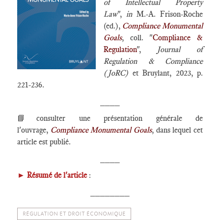
of Intellectual Property
Law
",
in
M.-A. Frison-Roche
(ed.),
Compliance Monumental
Goals
, coll. "
Compliance &
Regulation
",
Journal of
Regulation & Compliance
(JoRC)
et Bruylant, 2023, p.
221-236.
____
📘consulter une présentation générale de
l'ouvrage,
Compliance Monumental Goals
, dans lequel cet
article est publié.
____
►
Résumé de l'article
:
________
RÉGULATION ET DROIT ÉCONOMIQUE