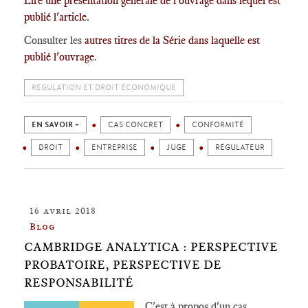
Lire une présentation générale de l'ouvrage dans lequel est
publié l'article
.
Consulter les
autres titres de la Série dans laquelle est
publié l'ouvrage
.
RÉGULATION ET DROIT ÉCONOMIQUE
EN SAVOIR +
CAS CONCRET
CONFORMITÉ
DROIT
ENTREPRISE
JUGE
RÉGULATEUR
16 avril 2018
Blog
CAMBRIDGE ANALYTICA : PERSPECTIVE
PROBATOIRE, PERSPECTIVE DE
RESPONSABILITÉ
C'est à propos d'un cas