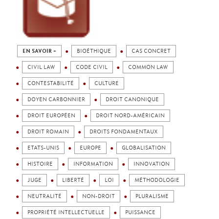
EN SAVOIR +
BIOÉTHIQUE
CAS CONCRET
CIVIL LAW
CODE CIVIL
COMMON LAW
CONTESTABILITÉ
CULTURE
DOYEN CARBONNIER
DROIT CANONIQUE
DROIT EUROPÉEN
DROIT NORD-AMÉRICAIN
DROIT ROMAIN
DROITS FONDAMENTAUX
ETATS-UNIS
EUROPE
GLOBALISATION
HISTOIRE
INFORMATION
INNOVATION
JUGE
LIBERTÉ
LOI
MÉTHODOLOGIE
NEUTRALITÉ
NON-DROIT
PLURALISME
PROPRIÉTÉ INTELLECTUELLE
PUISSANCE