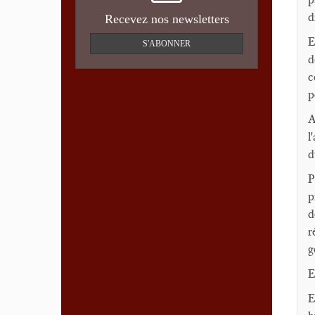
d
Recevez nos newsletters
E
S'ABONNER
d
c
p
A
l
d
P
p
d
r
g
E
E