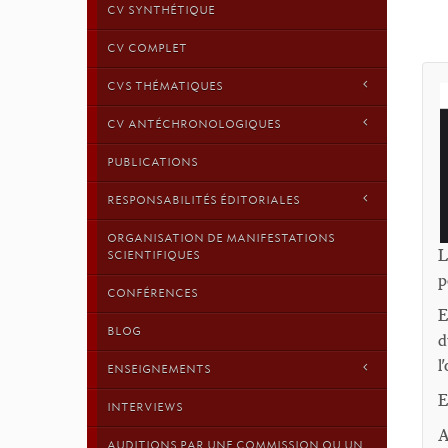
CV SYNTHÉTIQUE
CV COMPLET
CVS THÉMATIQUES
CV ANTÉCHRONOLOGIQUES
PUBLICATIONS
RESPONSABILITÉS ÉDITORIALES
ORGANISATION DE MANIFESTATIONS
L
SCIENTIFIQUES
p
CONFÉRENCES
E
BLOG
d
l
ENSEIGNEMENTS
E
INTERVIEWS
A
AUDITIONS PAR UNE COMMISSION OU UN