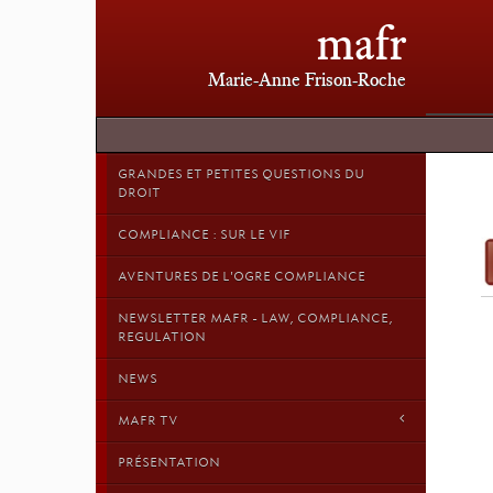
mafr
Marie-Anne Frison-Roche
GRANDES ET PETITES QUESTIONS DU
DROIT
COMPLIANCE : SUR LE VIF
AVENTURES DE L'OGRE COMPLIANCE
NEWSLETTER MAFR - LAW, COMPLIANCE,
REGULATION
NEWS
MAFR TV
PRÉSENTATION