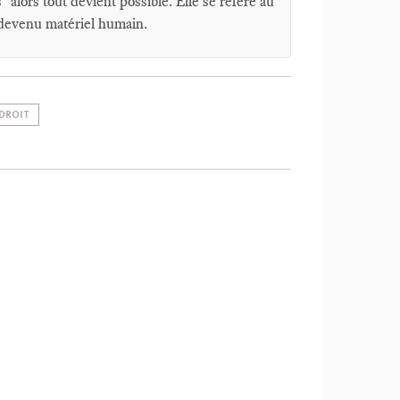
s" alors tout devient possible. Elle se réfère au
st devenu matériel humain.
 DROIT