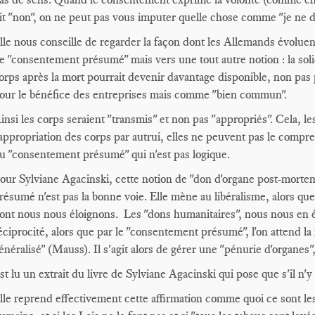
it "non", on ne peut pas vous imputer quelle chose comme "je ne d
lle nous conseille de regarder la façon dont les Allemands évoluent
e "consentement présumé" mais vers une tout autre notion : la solid
orps après la mort pourrait devenir davantage disponible, non pas p
our le bénéfice des entreprises mais comme "bien commun".
insi les corps seraient "transmis" et non pas "appropriés". Cela, l
'appropriation des corps par autrui, elles ne peuvent pas le compre
u "consentement présumé" qui n'est pas logique.
our Sylviane Agacinski, cette notion de "don d'organe post-mortem
résumé n'est pas la bonne voie. Elle mène au libéralisme, alors que l
ont nous nous éloignons. Les "dons humanitaires", nous nous en élo
éciprocité, alors que par le "consentement présumé", l'on attend la
énéralisé" (Mauss). Il s'agit alors de gérer une "pénurie d'organes"
st lu un extrait du livre de Sylviane Agacinski qui pose que s'il n'y a
lle reprend effectivement cette affirmation comme quoi ce sont les