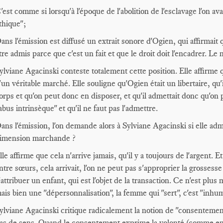
'est comme si lorsqu'à l'époque de l'abolition de l'esclavage l'on av
thique";
ans l'émission est diffusé un extrait sonore d'Ogien, qui affirmai
tre admis parce que c'est un fait et que le droit doit l'encadrer. Le
ylviane Agacinski conteste totalement cette position. Elle affirme q
'un véritable marché. Elle souligne qu'Ogien était un libertaire, qu'i
orps et qu'on peut donc en disposer, et qu'il admettait donc qu'on pe
abus intrinsèque" et qu'il ne faut pas l'admettre.
ans l'émission, l'on demande alors à Sylviane Agacinski si elle admet
imension marchande ?
lle affirme que cela n'arrive jamais, qu'il y a toujours de l'argent
ntre sœurs, cela arrivait, l'on ne peut pas s'approprier la grossesse 
'attribuer un enfant, qui est l'objet de la transaction. Ce n'est plu
ais bien une "dépersonnalisation", la femme qui "sert", c'est "inhum
ylviane Agacinski critique radicalement la notion de "consentement
as de sens. Quand le consentement exprime la volonté (comme en ma