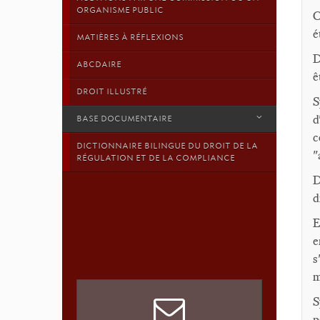
ORGANISME PUBLIC
C
é
MATIÈRES À RÉFLEXIONS
D
ABCDAIRE
ê
DROIT ILLUSTRÉ
S
d
BASE DOCUMENTAIRE
c
DICTIONNAIRE BILINGUE DU DROIT DE LA
"
RÉGULATION ET DE LA COMPLIANCE
D
d
E
e
s
m
S
p