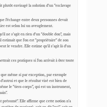
ait plutôt envisagé la solution d'un "esclavage
t que l'échange entre deux personnes devait
 nier est selon lui un aveuglement.
u'il ne s'agit en rien d'un "double don", mais
l estimait que l'on est "propriétaire" de son
ut le vendre. Elle estime qu'il s'agit là d'un
trait ces pratiques si l'on arrivait à ôter toute
. Et que même si par exception, par exemple
d'autrui et que le résultat visé est bien de
s même le "tiers-corps", qui est un instrument,
ain".
 présumé". Elle affirme que cette notion n'a
tière de mariage), soit on dit "oui", soit on