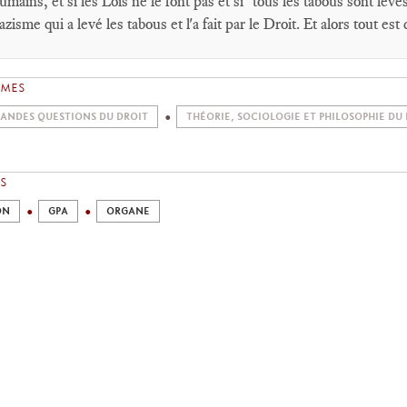
umains, et si les Lois ne le font pas et si "tous les tabous sont levé
azisme qui a levé les tabous et l'a fait par le Droit. Et alors tout e
ÈMES
ANDES QUESTIONS DU DROIT
THÉORIE, SOCIOLOGIE ET PHILOSOPHIE DU
S
ON
GPA
ORGANE