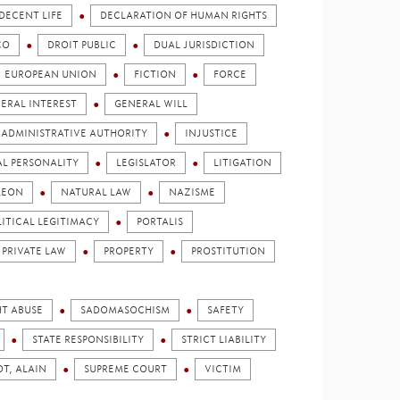
DECENT LIFE
DECLARATION OF HUMAN RIGHTS
CO
DROIT PUBLIC
DUAL JURISDICTION
EUROPEAN UNION
FICTION
FORCE
ERAL INTEREST
GENERAL WILL
ADMINISTRATIVE AUTHORITY
INJUSTICE
AL PERSONALITY
LEGISLATOR
LITIGATION
LEON
NATURAL LAW
NAZISME
LITICAL LEGITIMACY
PORTALIS
PRIVATE LAW
PROPERTY
PROSTITUTION
HT ABUSE
SADOMASOCHISM
SAFETY
STATE RESPONSIBILITY
STRICT LIABILITY
OT, ALAIN
SUPREME COURT
VICTIM