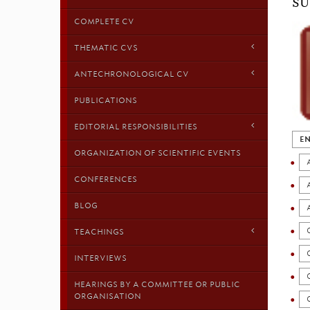
SU
COMPLETE CV
THEMATIC CVS
ANTECHRONOLOGICAL CV
PUBLICATIONS
EDITORIAL RESPONSIBILITIES
EN
ORGANIZATION OF SCIENTIFIC EVENTS
CONFERENCES
BLOG
TEACHINGS
INTERVIEWS
HEARINGS BY A COMMITTEE OR PUBLIC
ORGANISATION