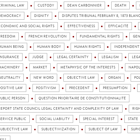
CRIMINAL LAW
CUSTODY
DEAN CARBONNIER
DEATH
DEMOCRACY
DIGNITY
DISPUTES TRIBUNAL FEBRUARY 8, 1873 BLAN
ECONOMIC AND SOCIAL RIGHTS
EFFECTIVENESS
EFFICACITÉ
FREEDOM
FRENCH REVOLUTION
FUNDAMENTAL RIGHTS
GEN
HUMAN BEING
HUMAN BODY
HUMAN RIGHTS
INDEPENDENT 
INSURANCE
JUDGE
LEGAL CERTAINTY
LEGALISM
LEG
MACHINERY
MARKET
METAPHYSIC OF THE INTERESTS
NAPO
NEUTRALITY
NEW WORD
OBJECTIVE LAW
ORGAN
PO
POSITIVE LAW
POSITIVISM
PRECEDENT
PRESUMPTION
PUBLIC PERSON
QUESTION PRIORITAIRE DE CONSTITUTIONNALITÉ
REPORT STATE COUNCIL LEGAL CERTAINTY AND COMPLEXITY OF LAW
RIG
SERVICE PUBLIC
SOCIAL LIABILITY
SPECIAL INTEREST
STATE
SUBJECTIVE LAW
SUBJECTIVIZATION
SUBJECT OF LAW
SUPI
WILL