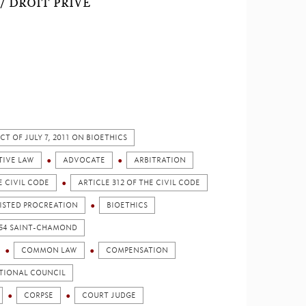
/ DROIT PRIVÉ
CT OF JULY 7, 2011 ON BIOETHICS
TIVE LAW
ADVOCATE
ARBITRATION
E CIVIL CODE
ARTICLE 312 OF THE CIVIL CODE
ISTED PROCREATION
BIOETHICS
1954 SAINT-CHAMOND
COMMON LAW
COMPENSATION
TIONAL COUNCIL
CORPSE
COURT JUDGE