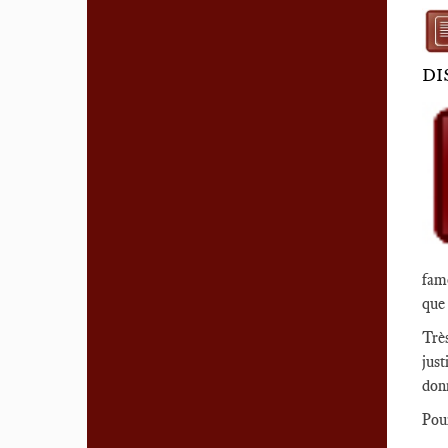
DI
fame
que 
Trè
just
don
Pour