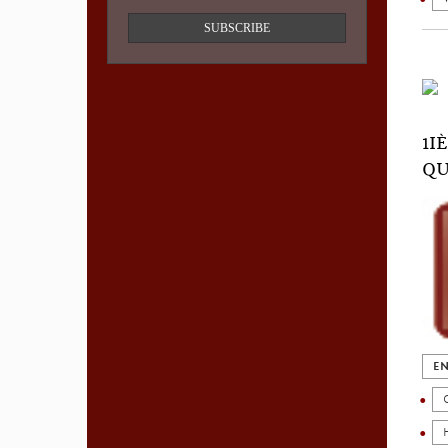
SUBSCRIBE
1I
QU
EN