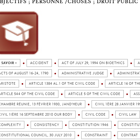
BJECTIFS ; PERSONNE /CHOSES ; DROIT PUBLIC 
 SAVOIR +
ACCIDENT
ACT OF JULY 29, 1994 ON BIOETHICS
A
ACTS OF AUGUST 16-24, 1790
ADMINISTRATIVE JUDGE
ADMINISTRA
ARISTOTE
ARTICLE 1384 AL.1 OF THE CIVIL CODE
ARTICLE 16 OF TH
ARTICLE 544 OF THE CIVIL CODE
ARTICLE 5 OF THE CIVIL CODE
ASS
CHAMBRE RÉUNIE, 13 FÉVRIER 1930, JAND’HEUR
CIVIL 1ÈRE 28 JANVIER 
CIVIL 1IÈRE 16 SEPTEMBRE 2010 OUR BODY
CIVIL CODE
CIVIL LAW
COMPLEXITY
CONSISTENCY
CONSTITUTION 1946
CONSTITU
CONSTITUTIONAL COUNCIL, 30 JULY 2010
CONSTRAINT
CONTRAT