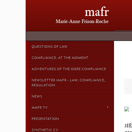
mafr
Marie-Anne Frison-Roche
QUESTIONS OF LAW
COMPLIANCE: AT THE MOMENT
ADVENTURES OF THE OGRE COMPLIANCE
NEWSLETTER MAFR - LAW, COMPLIANCE,
REGULATION
NEWS
MAFR TV
PRESENTATION
3I
SYNTHETIC CV