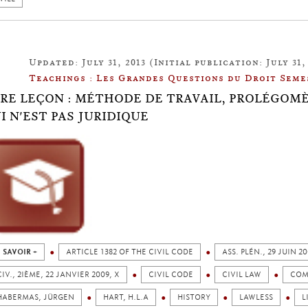
Updated: July 31, 2013 (Initial publication: July 31,
Teachings : Les Grandes Questions du Droit Seme
ÈRE LEÇON : MÉTHODE DE TRAVAIL, PROLÉGOMÈ
I N'EST PAS JURIDIQUE
 SAVOIR +
ARTICLE 1382 OF THE CIVIL CODE
ASS. PLÉN., 29 JUIN 20
CIV., 2IÈME, 22 JANVIER 2009, X
CIVIL CODE
CIVIL LAW
COM
HABERMAS, JÜRGEN
HART, H.L.A
HISTORY
LAWLESS
L