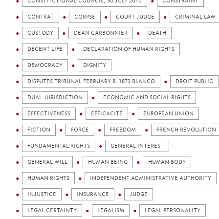
CONSTITUTIONAL COUNCIL, 30 JULY 2010
CONSTRAINT
CONTRAT
CORPSE
COURT JUDGE
CRIMINAL LAW
CUSTODY
DEAN CARBONNIER
DEATH
DECENT LIFE
DECLARATION OF HUMAN RIGHTS
DEMOCRACY
DIGNITY
DISPUTES TRIBUNAL FEBRUARY 8, 1873 BLANCO
DROIT PUBLIC
DUAL JURISDICTION
ECONOMIC AND SOCIAL RIGHTS
EFFECTIVENESS
EFFICACITÉ
EUROPEAN UNION
FICTION
FORCE
FREEDOM
FRENCH REVOLUTION
FUNDAMENTAL RIGHTS
GENERAL INTEREST
GENERAL WILL
HUMAN BEING
HUMAN BODY
HUMAN RIGHTS
INDEPENDENT ADMINISTRATIVE AUTHORITY
INJUSTICE
INSURANCE
JUDGE
LEGAL CERTAINTY
LEGALISM
LEGAL PERSONALITY