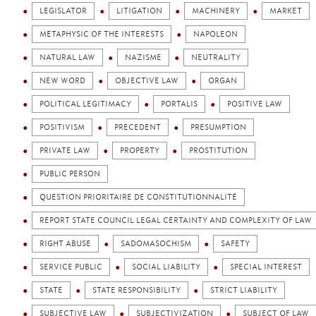
LEGISLATOR
LITIGATION
MACHINERY
MARKET
METAPHYSIC OF THE INTERESTS
NAPOLEON
NATURAL LAW
NAZISME
NEUTRALITY
NEW WORD
OBJECTIVE LAW
ORGAN
POLITICAL LEGITIMACY
PORTALIS
POSITIVE LAW
POSITIVISM
PRECEDENT
PRESUMPTION
PRIVATE LAW
PROPERTY
PROSTITUTION
PUBLIC PERSON
QUESTION PRIORITAIRE DE CONSTITUTIONNALITÉ
REPORT STATE COUNCIL LEGAL CERTAINTY AND COMPLEXITY OF LAW
RIGHT ABUSE
SADOMASOCHISM
SAFETY
SERVICE PUBLIC
SOCIAL LIABILITY
SPECIAL INTEREST
STATE
STATE RESPONSIBILITY
STRICT LIABILITY
SUBJECTIVE LAW
SUBJECTIVIZATION
SUBJECT OF LAW