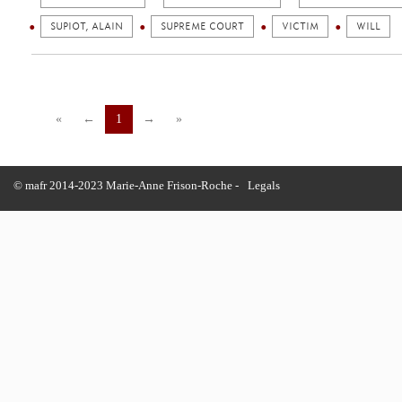
SUPIOT, ALAIN
SUPREME COURT
VICTIM
WILL
«
←
1
→
»
© mafr 2014-2023 Marie-Anne Frison-Roche -
Legals