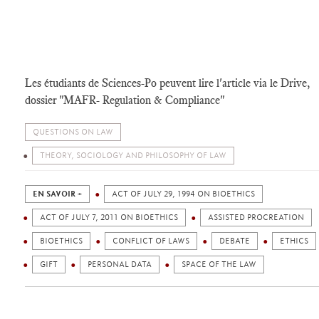
Les étudiants de Sciences-Po peuvent lire l'article via le Drive,
dossier "MAFR- Regulation & Compliance"
QUESTIONS ON LAW
THEORY, SOCIOLOGY AND PHILOSOPHY OF LAW
EN SAVOIR +
ACT OF JULY 29, 1994 ON BIOETHICS
ACT OF JULY 7, 2011 ON BIOETHICS
ASSISTED PROCREATION
BIOETHICS
CONFLICT OF LAWS
DEBATE
ETHICS
GIFT
PERSONAL DATA
SPACE OF THE LAW