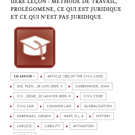
1IÈRE LEÇON : MÉTHODE DE TRAVAIL,
PROLÉGOMÈNE, CE QUI EST JURIDIQUE
ET CE QUI N'EST PAS JURIDIQUE
EN SAVOIR +
ARTICLE 1382 OF THE CIVIL CODE
ASS. PLÉN., 29 JUIN 2009, X
CARBONNIER, JEAN
CIV., 2IÈME, 22 JANVIER 2009, X
CIVIL CODE
CIVIL LAW
COMMON LAW
GLOBALIZATION
HABERMAS, JÜRGEN
HART, H.L.A
HISTORY
LAWLESS
LIABILITY
MITIGATION