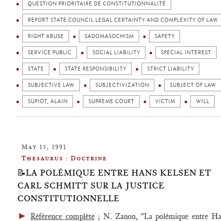
QUESTION PRIORITAIRE DE CONSTITUTIONNALITÉ
REPORT STATE COUNCIL LEGAL CERTAINTY AND COMPLEXITY OF LAW
RIGHT ABUSE
SADOMASOCHISM
SAFETY
SERVICE PUBLIC
SOCIAL LIABILITY
SPECIAL INTEREST
STATE
STATE RESPONSIBILITY
STRICT LIABILITY
SUBJECTIVE LAW
SUBJECTIVIZATION
SUBJECT OF LAW
SUPIOT, ALAIN
SUPREME COURT
VICTIM
WILL
May 15, 1991
Thesaurus : Doctrine
📝LA POLÉMIQUE ENTRE HANS KELSEN ET
CARL SCHMITT SUR LA JUSTICE
CONSTITUTIONNELLE
►
Référence complète
; N. Zanon, "La polémique entre Ha