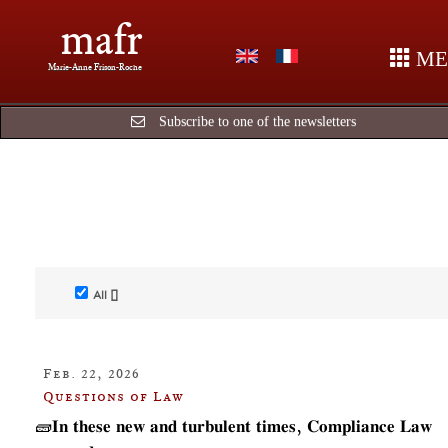
mafr
ME
Marie-Anne Frison-Roche
Subscribe to one of the newsletters
All []
Feb. 22, 2026
Questions of Law
🧱𝐈𝐧 𝐭𝐡𝐞𝐬𝐞 𝐧𝐞𝐰 𝐚𝐧𝐝 𝐭𝐮𝐫𝐛𝐮𝐥𝐞𝐧𝐭 𝐭𝐢𝐦𝐞𝐬, 𝐂𝐨𝐦𝐩𝐥𝐢𝐚𝐧𝐜𝐞 𝐋𝐚𝐰