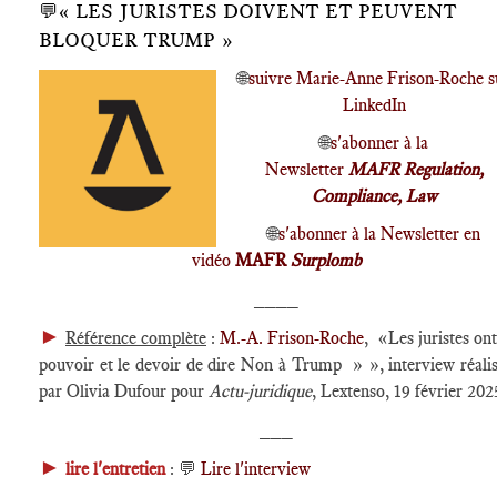
💬« LES JURISTES DOIVENT ET PEUVENT
BLOQUER TRUMP »
🌐
suivre Marie-Anne Frison-Roche s
LinkedIn
🌐
s'abonner à la
Newsletter
MAFR Regulation,
Compliance, Law
🌐
s'abonner à la Newsletter en
vidéo
MAFR
Surplomb
____
►
Référence complète
:
M.-A. Frison-Roche
, «Les juristes ont
pouvoir et le devoir de dire Non à Trump » », interview réali
par Olivia Dufour pour
Actu-juridique
, Lextenso, 19 février 202
___
►
lire l'entretien
: 💬
Lire l'interview