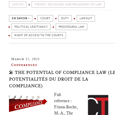
JUSTICE
THEORY, SOCIOLOGY AND PHILOSOPHY OF LAW
EN SAVOIR +
COURT
DUTY
LAWSUIT
POLITICAL LEGITIMACY
PROCEDURAL LAW
RIGHT OF ACCESS TO THE COURTS
March 17, 2021
Conferences
🎤 THE POTENTIAL OF COMPLIANCE LAW (L
POTENTIALITÉS DU DROIT DE LA
COMPLIANCE)
Full
reference :
Frison-Roche,
M.-A., The