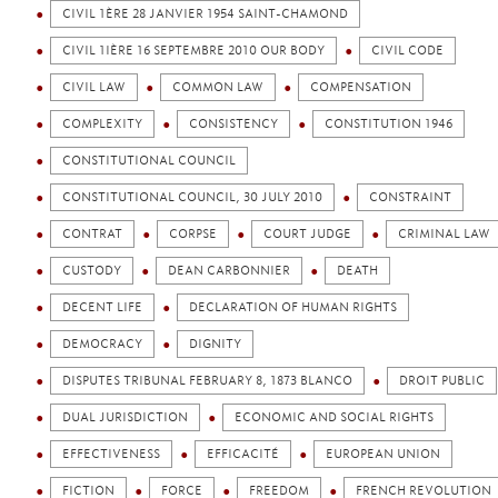
CIVIL 1ÈRE 28 JANVIER 1954 SAINT-CHAMOND
CIVIL 1IÈRE 16 SEPTEMBRE 2010 OUR BODY
CIVIL CODE
CIVIL LAW
COMMON LAW
COMPENSATION
COMPLEXITY
CONSISTENCY
CONSTITUTION 1946
CONSTITUTIONAL COUNCIL
CONSTITUTIONAL COUNCIL, 30 JULY 2010
CONSTRAINT
CONTRAT
CORPSE
COURT JUDGE
CRIMINAL LAW
CUSTODY
DEAN CARBONNIER
DEATH
DECENT LIFE
DECLARATION OF HUMAN RIGHTS
DEMOCRACY
DIGNITY
DISPUTES TRIBUNAL FEBRUARY 8, 1873 BLANCO
DROIT PUBLIC
DUAL JURISDICTION
ECONOMIC AND SOCIAL RIGHTS
EFFECTIVENESS
EFFICACITÉ
EUROPEAN UNION
FICTION
FORCE
FREEDOM
FRENCH REVOLUTION