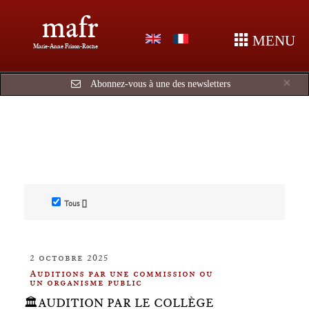
mafr
MENU
Marie-Anne Frison-Roche
Cl
×
Abonnez-vous à une des newsletters
Tous []
2 octobre 2025
Auditions par une commission ou
un organisme public
🏛️AUDITION PAR LE COLLÈGE