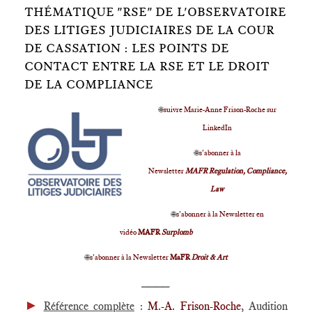
THÉMATIQUE "RSE" DE L'OBSERVATOIRE
DES LITIGES JUDICIAIRES DE LA COUR
DE CASSATION : LES POINTS DE
CONTACT ENTRE LA RSE ET LE DROIT
DE LA COMPLIANCE
🌐
suivre Marie-Anne Frison-Roche sur
LinkedIn
🌐
s'abonner à la
Newsletter
MAFR Regulation, Compliance,
Law
🌐
s'abonner à la Newsletter en
vidéo
MAFR
Surplomb
🌐
s'abonner à la Newsletter
MaFR
Droit & Art
____
►
Référence complète
:
M.-A. Frison-Roche
, Audition