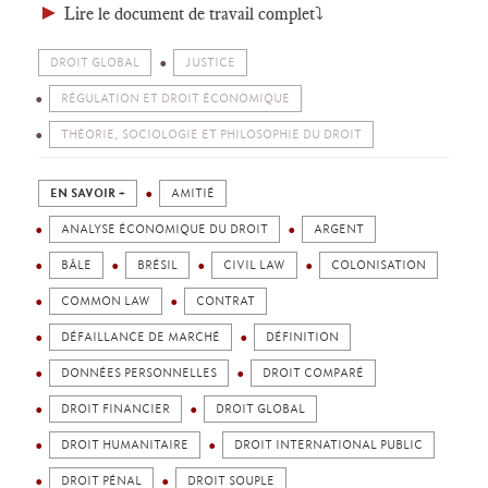
►
Lire le document de travail complet⤵️
DROIT GLOBAL
JUSTICE
RÉGULATION ET DROIT ÉCONOMIQUE
THÉORIE, SOCIOLOGIE ET PHILOSOPHIE DU DROIT
EN SAVOIR +
AMITIÉ
ANALYSE ÉCONOMIQUE DU DROIT
ARGENT
BÂLE
BRÉSIL
CIVIL LAW
COLONISATION
COMMON LAW
CONTRAT
DÉFAILLANCE DE MARCHÉ
DÉFINITION
DONNÉES PERSONNELLES
DROIT COMPARÉ
DROIT FINANCIER
DROIT GLOBAL
DROIT HUMANITAIRE
DROIT INTERNATIONAL PUBLIC
DROIT PÉNAL
DROIT SOUPLE