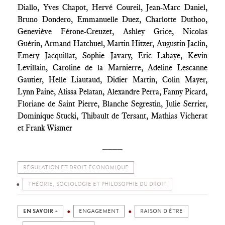
Diallo, Yves Chapot, Hervé Coureil, Jean-Marc Daniel,
Bruno Dondero, Emmanuelle Duez, Charlotte Duthoo,
Geneviève Férone-Creuzet, Ashley Grice, Nicolas
Guérin,
Armand Hatchuel, Martin Hitzer, Augustin Jaclin,
Emery Jacquillat, Sophie Javary, Eric Labaye, Kevin
Levillain, Caroline de la Marnierre, Adeline Lescanne
Gautier,
Helle Liautaud
, Didier Martin, Colin Mayer,
Lynn Paine, Alissa Pelatan, Alexandre Perra, Fanny Picard,
Floriane de Saint Pierre, Blanche Segrestin, Julie
Serrier,
Dominique Stucki, Thibault de Tersant, Mathias Vicherat
et Frank Wismer
____
RÉGULATION ET DROIT ÉCONOMIQUE
THÉORIE, SOCIOLOGIE ET PHILOSOPHIE DU DROIT
EN SAVOIR +
ENGAGEMENT
RAISON D'ÊTRE