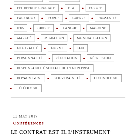
ENTREPRISE CRUCIALE
ETAT
EUROPE
FACEBOOK
FORCE
GUERRE
HUMANITÉ
IFRS
JURISTE
LANGUE
MACHINE
MARCHÉ
MIGRATION
MONDIALISATION
NEUTRALITÉ
NORME
PAIX
PERSONNALITÉ
RÉGULATION
RÉPRESSION
RESPONSABILITÉ SOCIALE DE L'ENTREPRISE
ROYAUME-UNI
SOUVERAINETÉ
TECHNOLOGIE
TÉLÉOLOGIE
11 mai 2017
Conférences
LE CONTRAT EST-IL L'INSTRUMENT