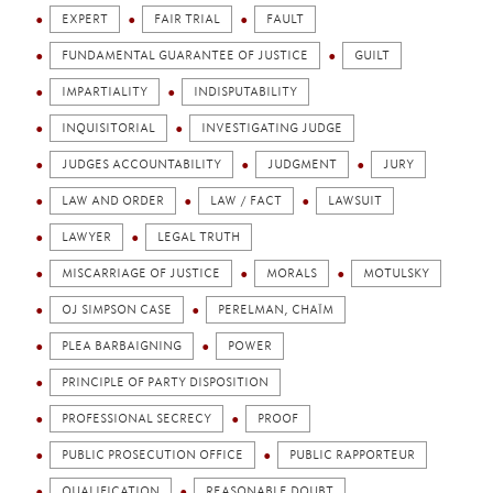
EXPERT
FAIR TRIAL
FAULT
FUNDAMENTAL GUARANTEE OF JUSTICE
GUILT
IMPARTIALITY
INDISPUTABILITY
INQUISITORIAL
INVESTIGATING JUDGE
JUDGES ACCOUNTABILITY
JUDGMENT
JURY
LAW AND ORDER
LAW / FACT
LAWSUIT
LAWYER
LEGAL TRUTH
MISCARRIAGE OF JUSTICE
MORALS
MOTULSKY
OJ SIMPSON CASE
PERELMAN, CHAÏM
PLEA BARBAIGNING
POWER
PRINCIPLE OF PARTY DISPOSITION
PROFESSIONAL SECRECY
PROOF
PUBLIC PROSECUTION OFFICE
PUBLIC RAPPORTEUR
QUALIFICATION
REASONABLE DOUBT