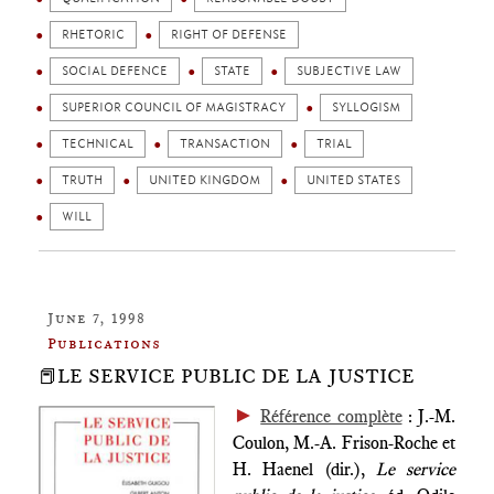
RHETORIC
RIGHT OF DEFENSE
SOCIAL DEFENCE
STATE
SUBJECTIVE LAW
SUPERIOR COUNCIL OF MAGISTRACY
SYLLOGISM
TECHNICAL
TRANSACTION
TRIAL
TRUTH
UNITED KINGDOM
UNITED STATES
WILL
June 7, 1998
Publications
📕LE SERVICE PUBLIC DE LA JUSTICE
►
Référence complète
: J.-M.
Coulon, M.-A. Frison-Roche et
H. Haenel (dir.),
Le service