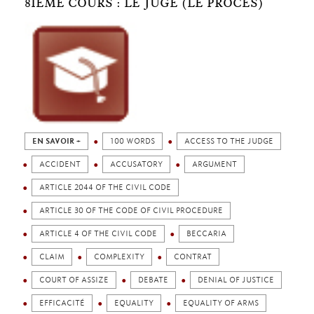
8IÈME COURS : LE JUGE (LE PROCÈS)
EN SAVOIR +
100 WORDS
ACCESS TO THE JUDGE
ACCIDENT
ACCUSATORY
ARGUMENT
ARTICLE 2044 OF THE CIVIL CODE
ARTICLE 30 OF THE CODE OF CIVIL PROCEDURE
ARTICLE 4 OF THE CIVIL CODE
BECCARIA
CLAIM
COMPLEXITY
CONTRAT
COURT OF ASSIZE
DEBATE
DENIAL OF JUSTICE
EFFICACITÉ
EQUALITY
EQUALITY OF ARMS