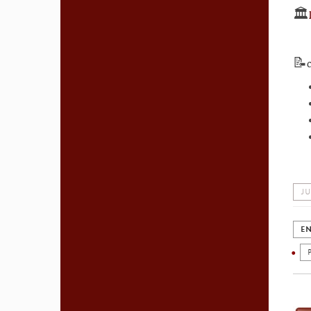
🏛️
📝
JU
EN