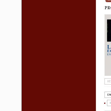
PR
RÉ
EN