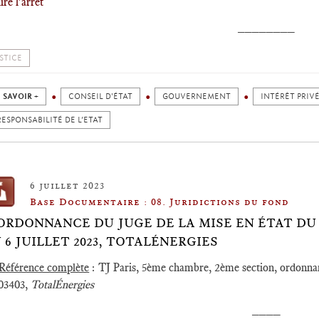
lire l'arrêt
________
STICE
 SAVOIR +
CONSEIL D'ÉTAT
GOUVERNEMENT
INTÉRÊT PRIV
RESPONSABILITÉ DE L’ETAT
6 juillet 2023
Base Documentaire : 08. Juridictions du fond
️ORDONNANCE DU JUGE DE LA MISE EN ÉTAT DU 
 6 JUILLET 2023, TOTALÉNERGIES
Référence complète
: TJ Paris, 5ème chambre, 2ème section, ordonnan
03403,
TotalÉnergies
____