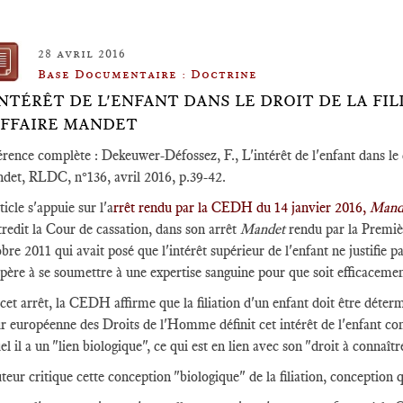
28 avril 2016
Base Documentaire : Doctrine
INTÉRÊT DE L'ENFANT DANS LE DROIT DE LA FI
AFFAIRE MANDET
rence complète : Dekeuwer-Défossez, F., L'intérêt de l'enfant dans le dro
det, RLDC, n°136, avril 2016, p.39-42.
ticle s'appuie sur l'a
rrêt rendu par la CEDH du 14 janvier 2016,
Mande
redit la Cour de cassation, dans son arrêt
Mandet
rendu par la Premiè
bre 2011 qui avait posé que l'intérêt supérieur de l'enfant ne justifie p
père à se soumettre à une expertise sanguine pour que soit efficacement 
cet arrêt, la CEDH affirme que la filiation d'un enfant doit être déterm
r européenne des Droits de l'Homme définit cet intérêt de l'enfant co
el il a un "lien biologique", ce qui est en lien avec son "droit à connaîtr
teur critique cette conception "biologique" de la filiation, conception q