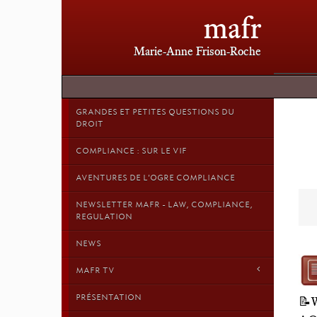
mafr
Marie-Anne Frison-Roche
GRANDES ET PETITES QUESTIONS DU
DROIT
COMPLIANCE : SUR LE VIF
AVENTURES DE L'OGRE COMPLIANCE
NEWSLETTER MAFR - LAW, COMPLIANCE,
REGULATION
NEWS
MAFR TV
PRÉSENTATION
📝