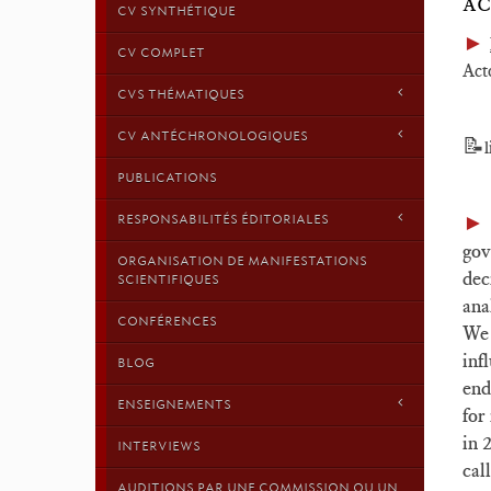
AC
CV SYNTHÉTIQUE
►
CV COMPLET
Act
CVS THÉMATIQUES
CV ANTÉCHRONOLOGIQUES
📝
l
PUBLICATIONS
RESPONSABILITÉS ÉDITORIALES
gov
ORGANISATION DE MANIFESTATIONS
dec
SCIENTIFIQUES
ana
CONFÉRENCES
We 
inf
BLOG
end
ENSEIGNEMENTS
for
in 
INTERVIEWS
cal
AUDITIONS PAR UNE COMMISSION OU UN