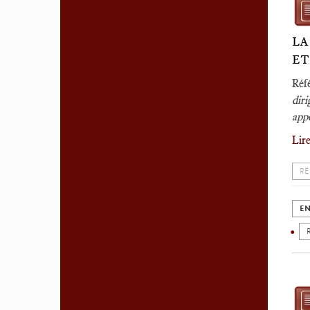
LA
ET
Réf
diri
appo
Lire
RÉ
EN