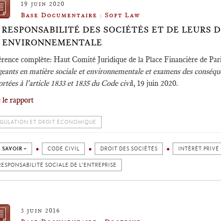
19 juin 2020
Base Documentaire : Soft Law
 RESPONSABILITÉ DES SOCIÉTÉS ET DE LEURS 
 ENVIRONNEMENTALE
érence complète: Haut Comité Juridique de la Place Financière de Par
geants en matière sociale et environnementale et examens des conséque
rtées à l'article 1833 et 1835 du Code civi
l, 19 juin 2020.
 le rapport
GULATION ET DROIT ÉCONOMIQUE
 SAVOIR +
CODE CIVIL
DROIT DES SOCIÉTÉS
INTÉRÊT PRIVÉ
RESPONSABILITÉ SOCIALE DE L'ENTREPRISE
3 juin 2016