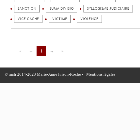
SANCTION
SUMA DIVISIO
SYLLOGISME JUDICIAIRE
VICE CACHÉ
VICTIME
VIOLENCE
«
←
1
→
»
© mafr 2014-2023 Marie-Anne Frison-Roche -
Mentions légales