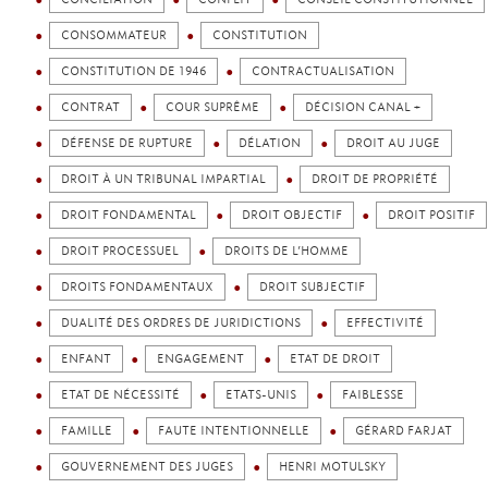
CONSOMMATEUR
CONSTITUTION
CONSTITUTION DE 1946
CONTRACTUALISATION
CONTRAT
COUR SUPRÊME
DÉCISION CANAL +
DÉFENSE DE RUPTURE
DÉLATION
DROIT AU JUGE
DROIT À UN TRIBUNAL IMPARTIAL
DROIT DE PROPRIÉTÉ
DROIT FONDAMENTAL
DROIT OBJECTIF
DROIT POSITIF
DROIT PROCESSUEL
DROITS DE L’HOMME
DROITS FONDAMENTAUX
DROIT SUBJECTIF
DUALITÉ DES ORDRES DE JURIDICTIONS
EFFECTIVITÉ
ENFANT
ENGAGEMENT
ETAT DE DROIT
ETAT DE NÉCESSITÉ
ETATS-UNIS
FAIBLESSE
FAMILLE
FAUTE INTENTIONNELLE
GÉRARD FARJAT
GOUVERNEMENT DES JUGES
HENRI MOTULSKY