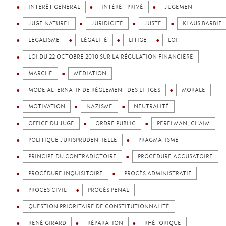
INTÉRÊT GÉNÉRAL
INTÉRÊT PRIVÉ
JUGEMENT
JUGE NATUREL
JURIDICITÉ
JUSTE
KLAUS BARBIE
LÉGALISME
LÉGALITÉ
LITIGE
LOI
LOI DU 22 OCTOBRE 2010 SUR LA RÉGULATION FINANCIÈRE
MARCHÉ
MÉDIATION
MODE ALTERNATIF DE RÈGLEMENT DES LITIGES
MORALE
MOTIVATION
NAZISME
NEUTRALITÉ
OFFICE DU JUGE
ORDRE PUBLIC
PERELMAN, CHAÏM
POLITIQUE JURISPRUDENTIELLE
PRAGMATISME
PRINCIPE DU CONTRADICTOIRE
PROCÉDURE ACCUSATOIRE
PROCÉDURE INQUISITOIRE
PROCÈS ADMINISTRATIF
PROCÈS CIVIL
PROCÈS PÉNAL
QUESTION PRIORITAIRE DE CONSTITUTIONNALITÉ
RENÉ GIRARD
RÉPARATION
RHÉTORIQUE