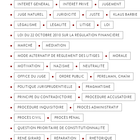
INTÉRÊT GÉNÉRAL
INTÉRÊT PRIVÉ
JUGEMENT
JUGE NATUREL
JURIDICITÉ
JUSTE
KLAUS BARBIE
LÉGALISME
LÉGALITÉ
LITIGE
LOI
LOI DU 22 OCTOBRE 2010 SUR LA RÉGULATION FINANCIÈRE
MARCHÉ
MÉDIATION
MODE ALTERNATIF DE RÈGLEMENT DES LITIGES
MORALE
MOTIVATION
NAZISME
NEUTRALITÉ
OFFICE DU JUGE
ORDRE PUBLIC
PERELMAN, CHAÏM
POLITIQUE JURISPRUDENTIELLE
PRAGMATISME
PRINCIPE DU CONTRADICTOIRE
PROCÉDURE ACCUSATOIRE
PROCÉDURE INQUISITOIRE
PROCÈS ADMINISTRATIF
PROCÈS CIVIL
PROCÈS PÉNAL
QUESTION PRIORITAIRE DE CONSTITUTIONNALITÉ
RENÉ GIRARD
RÉPARATION
RHÉTORIQUE