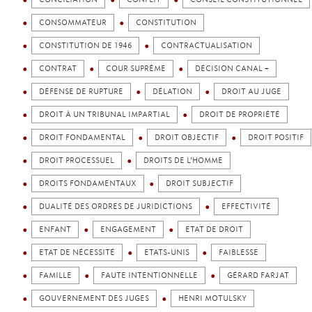
CONSOMMATEUR
CONSTITUTION
CONSTITUTION DE 1946
CONTRACTUALISATION
CONTRAT
COUR SUPRÊME
DÉCISION CANAL +
DÉFENSE DE RUPTURE
DÉLATION
DROIT AU JUGE
DROIT À UN TRIBUNAL IMPARTIAL
DROIT DE PROPRIÉTÉ
DROIT FONDAMENTAL
DROIT OBJECTIF
DROIT POSITIF
DROIT PROCESSUEL
DROITS DE L’HOMME
DROITS FONDAMENTAUX
DROIT SUBJECTIF
DUALITÉ DES ORDRES DE JURIDICTIONS
EFFECTIVITÉ
ENFANT
ENGAGEMENT
ETAT DE DROIT
ETAT DE NÉCESSITÉ
ETATS-UNIS
FAIBLESSE
FAMILLE
FAUTE INTENTIONNELLE
GÉRARD FARJAT
GOUVERNEMENT DES JUGES
HENRI MOTULSKY