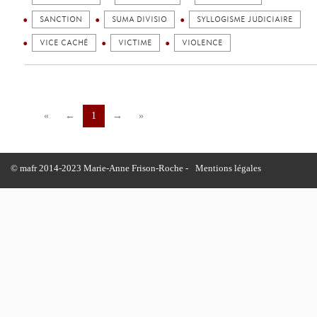
SANCTION
SUMA DIVISIO
SYLLOGISME JUDICIAIRE
VICE CACHÉ
VICTIME
VIOLENCE
«
←
1
→
»
© mafr 2014-2023 Marie-Anne Frison-Roche -
Mentions légales