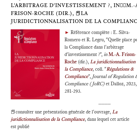
L'ARBITRAGE D'INVESTISSEMENT ?, IN🕴🏿M.-
FRISON-ROCHE (DIR.), 📕LA
JURIDICTIONNALISATION DE LA COMPLIAN
►
Référence complète : E. Silva-
Romero et R. Legru, "Quelle place p
la Compliance dans l'arbitrage
d'investissement ?",
in
M.-A. Frison-
Roche
(dir.),
La juridictionnalisation
la Compliance
,
coll. "
Régulations &
Compliance
",
Journal of Regulation 
Compliance (JoRC)
et Dalloz, 2023,
281-293.
____
📕consulter une présentation générale de l'ouvrage,
La
juridictionnalisation de la Compliance
, dans lequel cet article
est publié
____