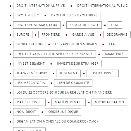
DROIT INTERNATIONAL PRIVÉ
DROIT INTERNATIONAL PUBLIC
DROIT PUBLIC
DROIT PUBLIC / DROIT PRIVÉ
DROITS FONDAMENTAUX
ESPACE DU DROIT
ETAT
EUROPE
FRONTIÈRE
GARDE À VUE
GÉOGRAPHIE
GLOBALISATION
HIÉRARCHIE DES NORMES
IAA
IDENTITÉ CONSTITUTIONNELLE DE LA FRANCE
IMMATÉRIEL
INVESTISSEMENT
INVESTISSEUR ÉTRANGER
JEAN-RENÉ DUPUY
JUGEMENT
JUSTICE PRIVÉE
LEX MERCATORIA
LIEN DE CAUSALITÉ
LOI DU 22 OCTOBRE 2010 SUR LA RÉGULATION FINANCIÈRE
MATIÈRE CIVILE
MATIÈRE PÉNALE
MONDIALISATION
NON-DROIT
ORDRE JURIDIQUE
ORGANISATION MONDIALE DU COMMERCE (OMC)