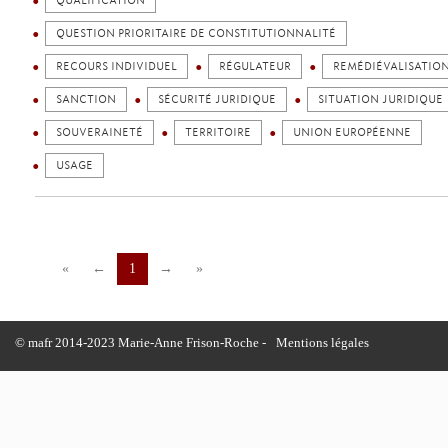
QUALIFICATION
QUESTION PRIORITAIRE DE CONSTITUTIONNALITÉ
RECOURS INDIVIDUEL
RÉGULATEUR
REMÉDIÉVALISATIO
SANCTION
SÉCURITÉ JURIDIQUE
SITUATION JURIDIQUE
SOUVERAINETÉ
TERRITOIRE
UNION EUROPÉENNE
USAGE
«
←
1
→
»
© mafr 2014-2023 Marie-Anne Frison-Roche -
Mentions légales