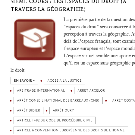
5IÈME COURS : LES ESPACES DU DROIT (À
TRAVERS LA GÉOGRAPHIE)
La première partie de la question des
"espaces du droit" sera consacrée à l
perception à travers la géographie. A
delà de l’espace français, sont exami
l’espace européen et l’espace mondia
L’espace virtuel semble une aporie e
qu’il est un espace sans géographie p
le droit.
EN SAVOIR +
ACCÈS À LA JUSTICE
ARBITRAGE INTERNATIONAL
ARRÊT ARCELOR
ARRÊT CONSEIL NATIONAL DES BARREAUX (CNB)
ARRÊT COSTA
ARRÊT DIDIER
ARRÊT OURY
ARTICLE 1492 DU CODE DE PROCÉDURE CIVIL
ARTICLE 6 CONVENTION EUROPÉENNE DES DROITS DE L’HOMME