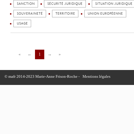
SANCTION
SÉCURITÉ JURIDIQUE
SITUATION JURIDIQUE
SOUVERAINETÉ
TERRITOIRE
UNION EUROPÉENNE
USAGE
«
←
1
→
»
© mafr 2014-2023 Marie-Anne Frison-Roche -
Mentions légales