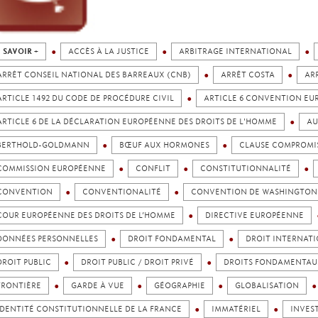
 SAVOIR +
ACCÈS À LA JUSTICE
ARBITRAGE INTERNATIONAL
ARRÊT CONSEIL NATIONAL DES BARREAUX (CNB)
ARRÊT COSTA
AR
ARTICLE 1492 DU CODE DE PROCÉDURE CIVIL
ARTICLE 6 CONVENTION EU
ARTICLE 6 DE LA DÉCLARATION EUROPÉENNE DES DROITS DE L'HOMME
AU
BERTHOLD-GOLDMANN
BŒUF AUX HORMONES
CLAUSE COMPROMI
COMMISSION EUROPÉENNE
CONFLIT
CONSTITUTIONNALITÉ
CONVENTION
CONVENTIONALITÉ
CONVENTION DE WASHINGTON 
COUR EUROPÉENNE DES DROITS DE L’HOMME
DIRECTIVE EUROPÉENNE
DONNÉES PERSONNELLES
DROIT FONDAMENTAL
DROIT INTERNATI
DROIT PUBLIC
DROIT PUBLIC / DROIT PRIVÉ
DROITS FONDAMENTAU
FRONTIÈRE
GARDE À VUE
GÉOGRAPHIE
GLOBALISATION
IDENTITÉ CONSTITUTIONNELLE DE LA FRANCE
IMMATÉRIEL
INVES