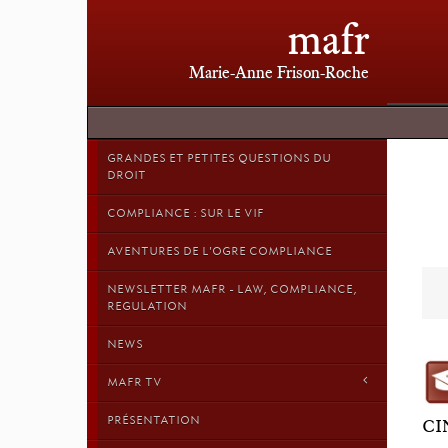
mafr
Marie-Anne Frison-Roche
GRANDES ET PETITES QUESTIONS DU
DROIT
COMPLIANCE : SUR LE VIF
AVENTURES DE L'OGRE COMPLIANCE
NEWSLETTER MAFR - LAW, COMPLIANCE,
REGULATION
NEWS
MAFR TV
PRÉSENTATION
CI