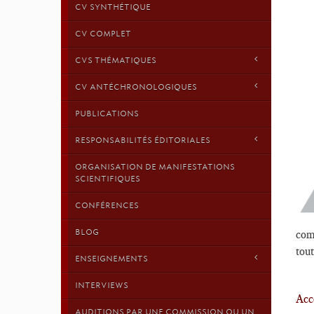
CV SYNTHÉTIQUE
CV COMPLET
CVS THÉMATIQUES
CV ANTÉCHRONOLOGIQUES
PUBLICATIONS
RESPONSABILITÉS ÉDITORIALES
ORGANISATION DE MANIFESTATIONS
SCIENTIFIQUES
CONFÉRENCES
BLOG
comp
tout
ENSEIGNEMENTS
INTERVIEWS
Acc
AUDITIONS PAR UNE COMMISSION OU UN