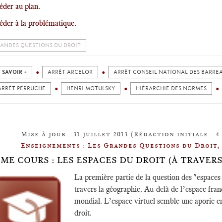
éder au plan.
éder à la problématique.
ANDES QUESTIONS DU DROIT
 SAVOIR +
ARRÊT ARCELOR
ARRÊT CONSEIL NATIONAL DES BARRE
ARRÊT PERRUCHE
HENRI MOTULSKY
HIÉRARCHIE DES NORMES
Mise à jour : 31 juillet 2013 (Rédaction initiale : 4
Enseignements : Les Grandes Questions du Droit,
ÈME COURS : LES ESPACES DU DROIT (À TRAVER
La première partie de la question des "espaces
travers la géographie. Au-delà de l’espace fra
mondial. L’espace virtuel semble une aporie en
droit.