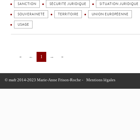
SANCTION
SÉCURITÉ JURIDIQUE
SITUATION JURIDIQUE
SOUVERAINETÉ
TERRITOIRE
UNION EUROPÉENNE
USAGE
«
←
1
→
»
© mafr 2014-2023 Marie-Anne Frison-Roche -
Mentions légales