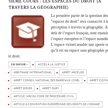
5IÈME COURS : LES ESPACES DU DROIT (À
TRAVERS LA GÉOGRAPHIE)
La première partie de la question des
"espaces du droit" sera consacrée à l
perception à travers la géographie. A
delà de l’espace français, sont exami
l’espace européen et l’espace mondia
L’espace virtuel semble une aporie e
qu’il est un espace sans géographie p
le droit.
EN SAVOIR +
ACCÈS À LA JUSTICE
ARBITRAGE INTERNATIONAL
ARRÊT ARCELOR
ARRÊT CONSEIL NATIONAL DES BARREAUX (CNB)
ARRÊT COSTA
ARRÊT DIDIER
ARRÊT OURY
ARTICLE 1492 DU CODE DE PROCÉDURE CIVIL
ARTICLE 6 CONVENTION EUROPÉENNE DES DROITS DE L’HOMME