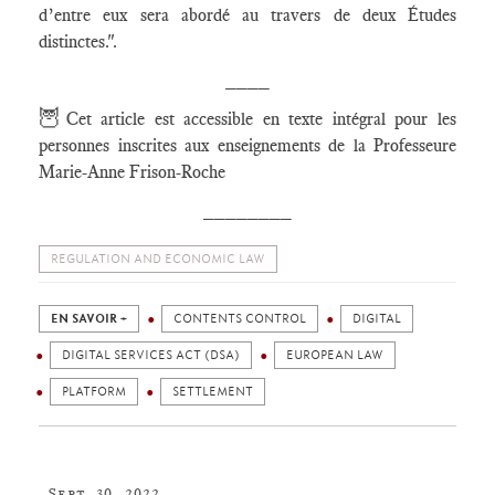
d’entre eux sera abordé au travers de deux Études
distinctes.".
____
🦉
Cet article est accessible en texte intégral pour les
personnes inscrites aux enseignements de la Professeure
Marie-Anne Frison-Roche
________
REGULATION AND ECONOMIC LAW
EN SAVOIR +
CONTENTS CONTROL
DIGITAL
DIGITAL SERVICES ACT (DSA)
EUROPEAN LAW
PLATFORM
SETTLEMENT
Sept. 30, 2022