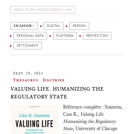
REGULATION AND ECONOMIC LAW
EN SAVOIR +
DIGITAL
PERSON
PERSONAL DATA
PLATFORM
PROTECTION
SETTLEMENT
Sept. 19, 2014
Thesaurus : Doctrine
VALUING LIFE. HUMANIZING THE
REGULATORY STATE
Référence complète : Sunstein,
Cass R.,
Valuing Life.
Humanizing the Regulatory
State
, University of Chicago