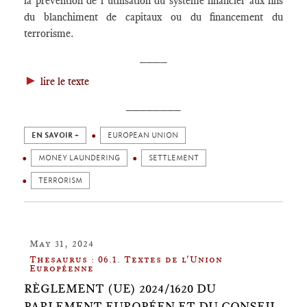
la prévention de l’utilisation du système financier aux fins
du blanchiment de capitaux ou du financement du
terrorisme
.
____
►
lire le texte
________
EN SAVOIR +
EUROPEAN UNION
MONEY LAUNDERING
SETTLEMENT
TERRORISM
May 31, 2024
Thesaurus : 06.1. Textes de l'Union
Européenne
RÈGLEMENT (UE) 2024/1620 DU
PARLEMENT EUROPÉEN ET DU CONSEIL