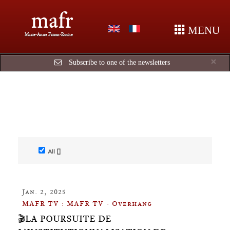
mafr
MENU
Marie-Anne Frison-Roche
Cl
×
Subscribe to one of the newsletters
All []
Jan. 2, 2025
MAFR TV : MAFR TV - Overhang
🎬LA POURSUITE DE