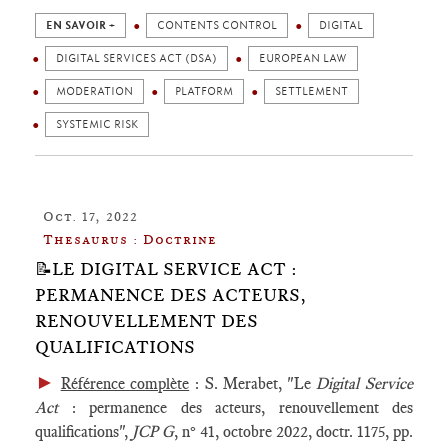
EN SAVOIR +
CONTENTS CONTROL
DIGITAL
DIGITAL SERVICES ACT (DSA)
EUROPEAN LAW
MODERATION
PLATFORM
SETTLEMENT
SYSTEMIC RISK
Oct. 17, 2022
Thesaurus : Doctrine
📝LE DIGITAL SERVICE ACT :
PERMANENCE DES ACTEURS,
RENOUVELLEMENT DES
QUALIFICATIONS
►
Référence complète
: S. Merabet, "Le
Digital Service
Act
: permanence des acteurs, renouvellement des
qualifications",
JCP G
, n° 41, octobre 2022, doctr. 1175, pp.