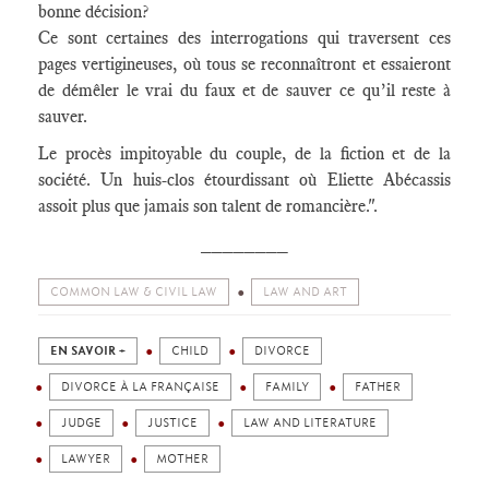
bonne décision?
Ce sont certaines des interrogations qui traversent ces
pages vertigineuses, où tous se reconnaîtront et essaieront
de démêler le vrai du faux et de sauver ce qu’il reste à
sauver.
Le procès impitoyable du couple, de la fiction et de la
société. Un huis-clos étourdissant où Eliette Abécassis
assoit plus que jamais son talent de romancière.".
________
COMMON LAW & CIVIL LAW
LAW AND ART
EN SAVOIR +
CHILD
DIVORCE
DIVORCE À LA FRANÇAISE
FAMILY
FATHER
JUDGE
JUSTICE
LAW AND LITERATURE
LAWYER
MOTHER