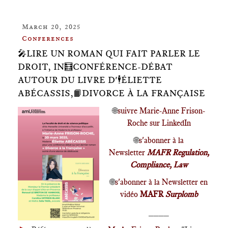
March 20, 2025
Conferences
🎤LIRE UN ROMAN QUI FAIT PARLER LE
DROIT, IN🧮CONFÉRENCE-DÉBAT
AUTOUR DU LIVRE D'🕴️ÉLIETTE
ABÉCASSIS,📙DIVORCE À LA FRANÇAISE
🌐
suivre Marie-Anne Frison-
Roche sur LinkedIn
🌐
s'abonner à la
Newsletter
MAFR Regulation,
Compliance, Law
🌐
s'abonner à la Newsletter en
vidéo
MAFR
Surplomb
____