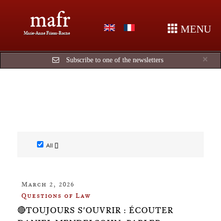
mafr
MENU
Marie-Anne Frison-Roche
Cl
×
Subscribe to one of the newsletters
All []
March 2, 2026
Questions of Law
🔴TOUJOURS S'OUVRIR : ÉCOUTER