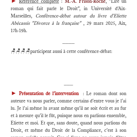
►
Référence complète
:
M.-A. Frison-Roche
, "Lire un
roman qui fait parle le Droit", in Université d'Aix-
Marseilles,
Conférence-débat autour du livre d'Eliette
Abécassis "Divorce à la française"
, 29 mars 2025, Aix,
17h-19h.
____
🪑🪑🪑🪑participent aussi à cette conférence-débat:
___
►
Présentation de l'intervention
: Le roman dont son
auteure va nous parler, comme certains d'entre vous je l'ai
lu. Je l'ai même lu avant même qu'il ne soit écrit et au fur
et à mesure qu'il le fût, puisque nous en parlions ensemble,
Eliette et moi. Et que, sans doute, quand nous parlions du
Droit, et même du Droit de la Compliance, c'est à son