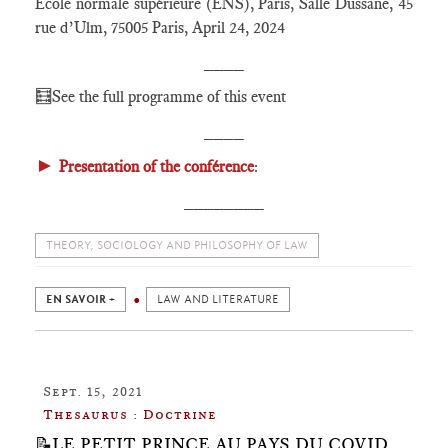
École normale supérieure (ENS), Paris, Salle Dussane, 45
rue d’Ulm, 75005 Paris, April 24, 2024
____
🧮
See the full programme of this event
____
►
Presentation of the conférence
:
________
THEORY, SOCIOLOGY AND PHILOSOPHY OF LAW
EN SAVOIR +
LAW AND LITERATURE
Sept. 15, 2021
Thesaurus : Doctrine
📝LE PETIT PRINCE AU PAYS DU COVID