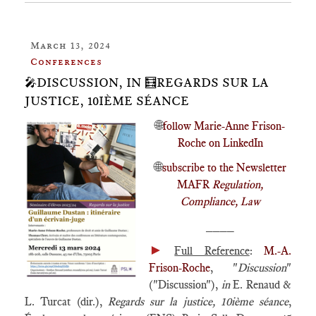
March 13, 2024
Conferences
🎤DISCUSSION, IN 🧮REGARDS SUR LA
JUSTICE, 10IÈME SÉANCE
🌐
follow Marie-Anne Frison-
Roche on LinkedIn
🌐
subscribe to the Newsletter
MAFR
Regulation,
Compliance, Law
____
►
Full Reference
:
M.-A.
Frison-Roche
, "
Discussion
"
("Discussion"),
in
E. Renaud &
L. Turcat (dir.),
Regards sur la justice, 10ième séance
,