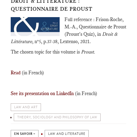
DROIT & LITTÉRATURE :
QUESTIONNAIRE DE PROUST
Full reference : Frison-Roche,
M.-A., Questionnaire de Proust
(Proust's Quiz), in
Droit &
Littérature
, n°5, p.37-38, Lextenso, 2021.
The chosen topic for this volume is
Proust
.
Read
(in French)
See its presentation on LinkedIn
(in French)
LAW AND ART
THEORY, SOCIOLOGY AND PHILOSOPHY OF LAW
EN SAVOIR +
LAW AND LITERATURE