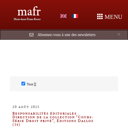
mafr
MENU
Marie-Anne Frison-Roche
Cl
×
Abonnez-vous à une des newsletters
Tous []
20 août 2025
Responsabilités éditoriales :
Direction de la collection "Cours-
Série Droit privé", Editions Dalloz
(34)