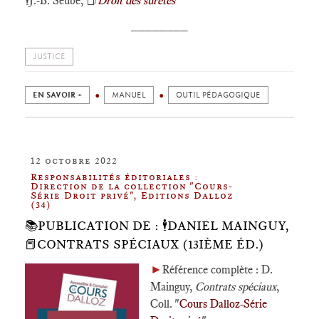
🕴️
J.-B. Seube,
📕
Droit des sûretés
________
JUSTICE
EN SAVOIR +
MANUEL
OUTIL PÉDAGOGIQUE
12 octobre 2022
Responsabilités éditoriales :
Direction de la collection "Cours-
Série Droit privé", Editions Dalloz
(34)
📚PUBLICATION DE : 🕴️DANIEL MAINGUY,
📕CONTRATS SPÉCIAUX (13IÈME ÉD.)
►
Référence complète : D.
Mainguy,
Contrats spéciaux
,
Coll. "
Cours Dalloz-Série