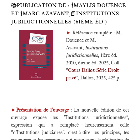
📚PUBLICATION DE : 🕴️MAYLIS DOUENCE
ET 🕴️MARC AZAVANT,📕INSTITUTIONS
JURIDICTIONNELLES (6IÈME ÉD.)
►
Référence complète
: M.
Douence et M.
Azavant,
Institutions
juridictionnelles
, 1ière éd.
2010, 6ième éd. 2025, Coll.
"
Cours Dalloz-Série Droit
privé
", Dalloz, 2025, 425 p.
____
►
Présentation de l'ouvrage
: La nouvelle édition de cet
ouvrage expose les "Institutions juridictionnelles",
expression qui a remplacé heureusement celle
"d'Institutions judiciaires", c'est-à-dire les principes, les
structures et les personnes qui permettent la réalisation de