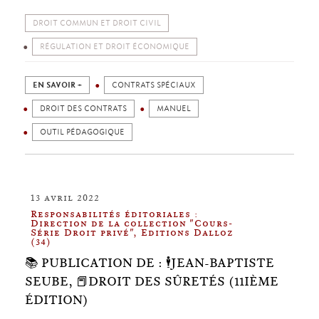
DROIT COMMUN ET DROIT CIVIL
RÉGULATION ET DROIT ÉCONOMIQUE
EN SAVOIR +
CONTRATS SPÉCIAUX
DROIT DES CONTRATS
MANUEL
OUTIL PÉDAGOGIQUE
13 avril 2022
Responsabilités éditoriales :
Direction de la collection "Cours-
Série Droit privé", Editions Dalloz
(34)
📚 PUBLICATION DE : 🕴️JEAN-BAPTISTE
SEUBE, 📕DROIT DES SÛRETÉS (11IÈME
ÉDITION)