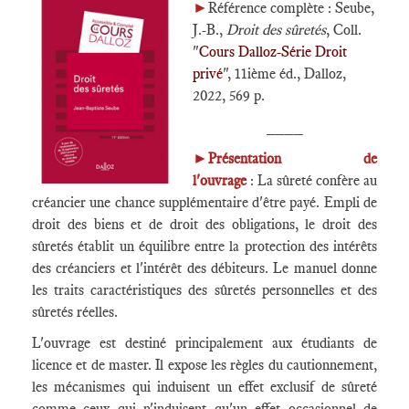
►
Référence complète : Seube,
J.-B.,
Droit des sûretés
, Coll.
"
Cours Dalloz-Série Droit
privé
", 11ième éd., Dalloz,
2022, 569 p.
____
►
Présentation de
l'ouvrage
: La sûreté confère au
créancier une chance supplémentaire d'être payé. Empli de
droit des biens et de droit des obligations, le droit des
sûretés établit un équilibre entre la protection des intérêts
des créanciers et l'intérêt des débiteurs. Le manuel donne
les traits caractéristiques des sûretés personnelles et des
sûretés réelles.
L'ouvrage est destiné principalement aux étudiants de
licence et de master. Il expose les règles du cautionnement,
les mécanismes qui induisent un effet exclusif de sûreté
comme ceux qui n'induisent qu'un effet occasionnel de