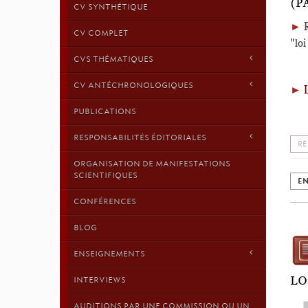
(P
CV SYNTHÉTIQUE
►
CV COMPLET
"lo
CVS THÉMATIQUES
CV ANTÉCHRONOLOGIQUES
►
L
PUBLICATIONS
RESPONSABILITÉS ÉDITORIALES
RÉ
ORGANISATION DE MANIFESTATIONS
SCIENTIFIQUES
EN
CONFÉRENCES
BLOG
ENSEIGNEMENTS
LO
INTERVIEWS
AUDITIONS PAR UNE COMMISSION OU UN