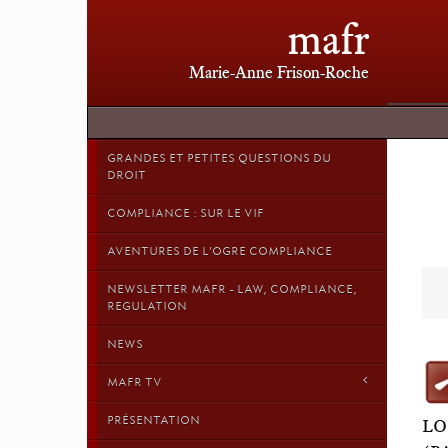
mafr
Marie-Anne Frison-Roche
GRANDES ET PETITES QUESTIONS DU
DROIT
COMPLIANCE : SUR LE VIF
AVENTURES DE L'OGRE COMPLIANCE
NEWSLETTER MAFR - LAW, COMPLIANCE,
REGULATION
NEWS
MAFR TV
PRÉSENTATION
LO