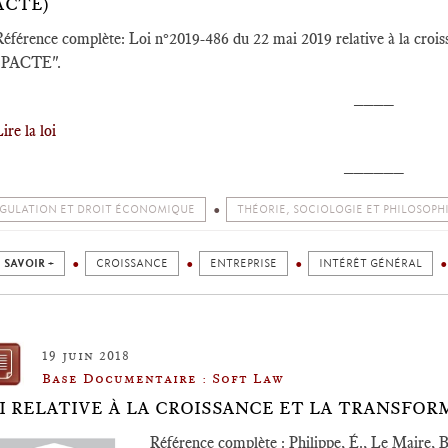
ACTE)
Référence complète: Loi n°2019-486 du 22 mai 2019 relative à la croiss
i PACTE".
____
ire la loi
______
GULATION ET DROIT ÉCONOMIQUE
THÉORIE, SOCIOLOGIE ET PHILOSOPH
 SAVOIR +
CROISSANCE
ENTREPRISE
INTÉRÊT GÉNÉRAL
19 juin 2018
Base Documentaire : Soft Law
I RELATIVE À LA CROISSANCE ET LA TRANSFOR
Référence complète : Philippe, É., Le Maire, 