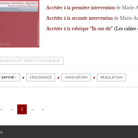
Accéder à la première intervention
de Marie-A
Accéder à la seconde intervention
de Marie-A
Accéder à la rubrique "Ils ont dit"
(Les cahier 
GULATION ET DROIT ÉCONOMIQUE
 SAVOIR +
CROISSANCE
INNOVATION
RÉGULATION
«
←
1
→
»
es