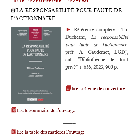
Base Documentaire : Doctrine
📗LA RESPONSABILITÉ POUR FAUTE DE
L'ACTIONNAIRE
►
Référence complète
: Th.
Duchesne,
La responsabilité
pour faute de l'actionnaire
,
préf. A. Gaudemet, LGDJ,
coll. "Bibliothèque de droit
privé", t. 636, 2023, 900 p.
____
📗
lire la 4ième de couverture
____
📗
lire le sommaire de l'ouvrage
____
📗
lire la table des matières l'ouvrage