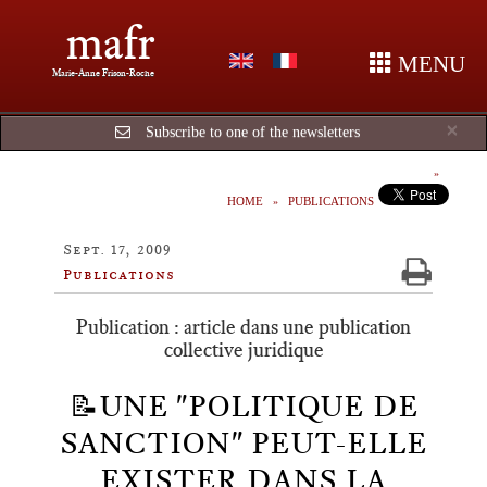
mafr
MENU
Marie-Anne Frison-Roche
Cl
×
Subscribe to one of the newsletters
HOME
PUBLICATIONS
Sept. 17, 2009
Publications
Publication : article dans une publication
collective juridique
📝UNE "POLITIQUE DE
SANCTION" PEUT-ELLE
EXISTER DANS LA