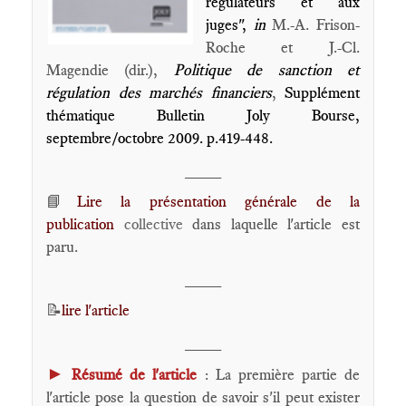
régulateurs et aux
juges",
in
M.-A. Frison-
Roche et J.-Cl.
Magendie (dir.),
Politique de sanction et
régulation des marchés financiers
,
Supplément
thématique Bulletin Joly Bourse,
septembre/octobre 2009. p.419-448.
____
📘
Lire la présentation générale de la
publication
collective
dans laquelle l'article est
paru.
____
📝
lire l'article
____
►
Résumé de l'article
: La première partie de
l'article pose la question de savoir s'il peut exister