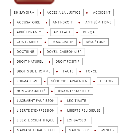
EN SAVOIR +
ACCÈS À LA JUSTICE
ACCIDENT
ACCUSATOIRE
ANTI-DROIT
ANTISÉMITISME
ARRÊT BRANLY
ARTEFACT
BURQA
CONTRAINTE
DÉMOCRATIE
DÉSUÉTUDE
DOCTRINE
DOYEN CARBONNIER
DROIT NATUREL
DROIT POSITIF
DROITS DE L’HOMME
FAUTE
FORCE
FORMALISME
GÉNOCIDE ARMÉNIEN
HISTOIRE
HOMOSEXUALITÉ
INCONTESTABILITÉ
JUGEMENT FAURISSON
LÉGITIMITÉ
LIBERTÉ D'EXPRESSION
LIBERTÉ RELIGIEUSE
LIBERTÉ SCIENTIFIQUE
LOI GAYSSOT
MARIAGE HOMOSEXUEL
MAX WEBER
MINEUR