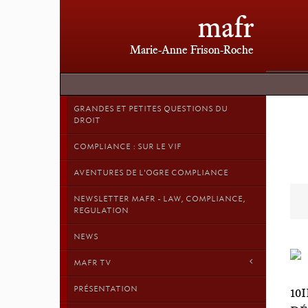
mafr
Marie-Anne Frison-Roche
GRANDES ET PETITES QUESTIONS DU
DROIT
COMPLIANCE : SUR LE VIF
AVENTURES DE L'OGRE COMPLIANCE
NEWSLETTER MAFR - LAW, COMPLIANCE,
REGULATION
NEWS
MAFR TV
PRÉSENTATION
10