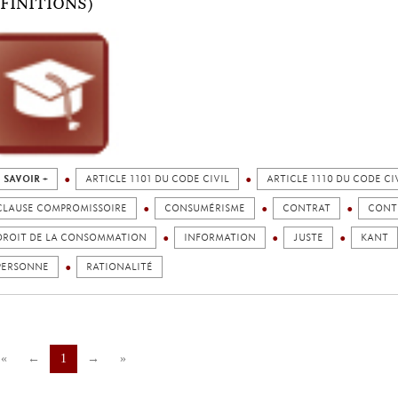
FINITIONS)
 SAVOIR +
ARTICLE 1101 DU CODE CIVIL
ARTICLE 1110 DU CODE CI
CLAUSE COMPROMISSOIRE
CONSUMÉRISME
CONTRAT
CONT
DROIT DE LA CONSOMMATION
INFORMATION
JUSTE
KANT
PERSONNE
RATIONALITÉ
«
←
1
→
»