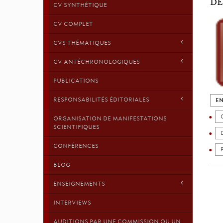
DÉ
CV SYNTHÉTIQUE
CV COMPLET
CVS THÉMATIQUES
CV ANTÉCHRONOLOGIQUES
PUBLICATIONS
RESPONSABILITÉS ÉDITORIALES
EN
ORGANISATION DE MANIFESTATIONS
SCIENTIFIQUES
CONFÉRENCES
BLOG
ENSEIGNEMENTS
INTERVIEWS
AUDITIONS PAR UNE COMMISSION OU UN