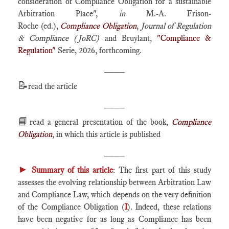
consideration of Compliance Obligation for a sustainable
Arbitration Place",
in
M.-A. Frison-
Roche (ed.),
Compliance Obligation
,
Journal of Regulation
& Compliance (JoRC)
and Bruylant,
"Compliance &
Regulation"
Serie, 2026, forthcoming.
____
📝
read the article
____
📘
read a general presentation of the book,
Compliance
Obligation
, in which this article is published
____
►
Summary of this article
: The first part of this study
assesses the evolving relationship between Arbitration Law
and Compliance Law, which depends on the very definition
of the Compliance Obligation (
I
). Indeed, these relations
have been negative for as long as Compliance has been