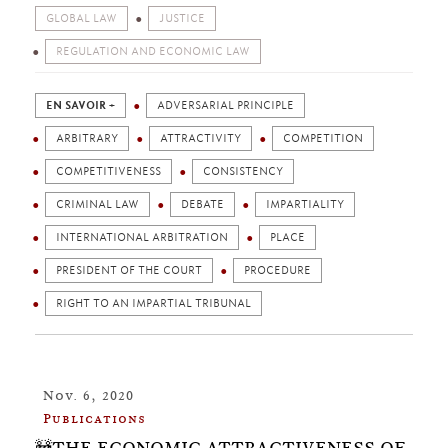
GLOBAL LAW
JUSTICE
REGULATION AND ECONOMIC LAW
EN SAVOIR +
ADVERSARIAL PRINCIPLE
ARBITRARY
ATTRACTIVITY
COMPETITION
COMPETITIVENESS
CONSISTENCY
CRIMINAL LAW
DEBATE
IMPARTIALITY
INTERNATIONAL ARBITRATION
PLACE
PRESIDENT OF THE COURT
PROCEDURE
RIGHT TO AN IMPARTIAL TRIBUNAL
Nov. 6, 2020
Publications
🚧THE ECONOMIC ATTRACTIVENESS OF