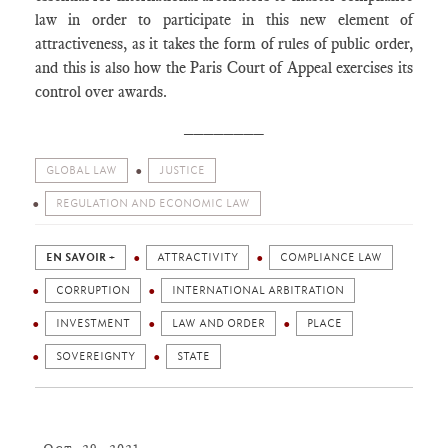
law in order to participate in this new element of
attractiveness, as it takes the form of rules of public order,
and this is also how the Paris Court of Appeal exercises its
control over awards.
________
GLOBAL LAW
JUSTICE
REGULATION AND ECONOMIC LAW
EN SAVOIR +
ATTRACTIVITY
COMPLIANCE LAW
CORRUPTION
INTERNATIONAL ARBITRATION
INVESTMENT
LAW AND ORDER
PLACE
SOVEREIGNTY
STATE
Oct. 29, 2021