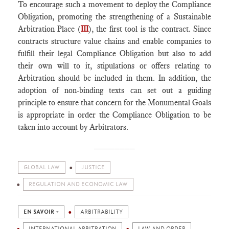
To encourage such a movement to deploy the Compliance
Obligation, promoting the strengthening of a Sustainable
Arbitration Place (
III
), the first tool is the contract. Since
contracts structure value chains and enable companies to
fulfill their legal Compliance Obligation but also to add
their own will to it, stipulations or offers relating to
Arbitration should be included in them. In addition, the
adoption of non-binding texts can set out a guiding
principle to ensure that concern for the Monumental Goals
is appropriate in order the Compliance Obligation to be
taken into account by Arbitrators.
________
GLOBAL LAW
JUSTICE
REGULATION AND ECONOMIC LAW
EN SAVOIR +
ARBITRABILITY
INTERNATIONAL ARBITRATION
LAW AND ORDER