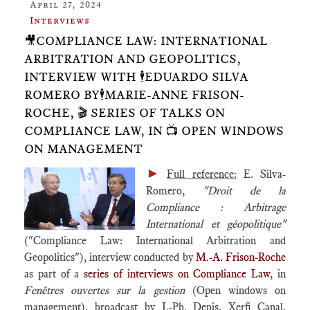
April 27, 2024
Interviews
🎥COMPLIANCE LAW: INTERNATIONAL
ARBITRATION AND GEOPOLITICS,
INTERVIEW WITH 🕴️EDUARDO SILVA
ROMERO BY🕴️MARIE-ANNE FRISON-
ROCHE, 🎬 SERIES OF TALKS ON
COMPLIANCE LAW, IN 📺 OPEN WINDOWS
ON MANAGEMENT
►
Full reference:
E. Silva-
Romero,
"Droit de la
Compliance : Arbitrage
International et géopolitique"
("Compliance Law: International Arbitration and
Geopolitics"), interview conducted by
M.-A. Frison-Roche
as part of a
series of interviews on Compliance Law
, in
Fenêtres ouvertes sur la gestion
(Open windows on
management), broadcast by J.-Ph. Denis, Xerfi Canal,