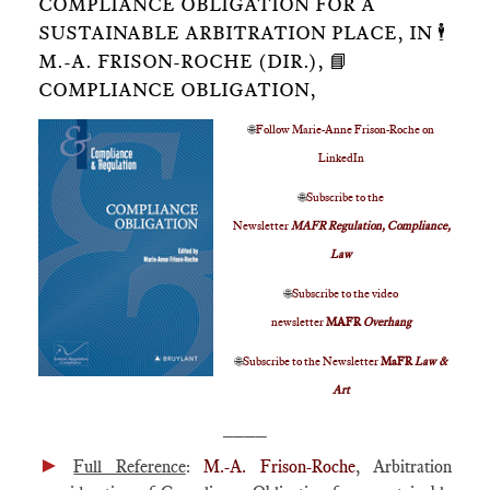
COMPLIANCE OBLIGATION FOR A
SUSTAINABLE ARBITRATION PLACE, IN 🕴️
M.-A. FRISON-ROCHE (DIR.), 📘
COMPLIANCE OBLIGATION,
🌐
Follow Marie-Anne Frison-Roche on
LinkedIn
🌐
Subscribe to the
Newsletter
MAFR Regulation, Compliance,
Law
🌐
Subscribe to the video
newsletter
MAFR
Overhang
🌐
Subscribe to the Newsletter
MaFR
Law &
Art
____
►
Full Reference
:
M.-A. Frison-Roche
, Arbitration