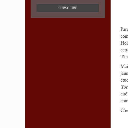
SUBSCRIBE
Parc
comm
Holm
cett
Tan
Mais
jeun
étud
Yor
cité
com
C'es