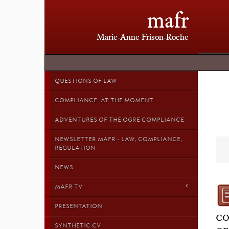
mafr
Marie-Anne Frison-Roche
QUESTIONS OF LAW
COMPLIANCE: AT THE MOMENT
ADVENTURES OF THE OGRE COMPLIANCE
NEWSLETTER MAFR - LAW, COMPLIANCE,
REGULATION
NEWS
MAFR TV
PRESENTATION
CO
SYNTHETIC CV