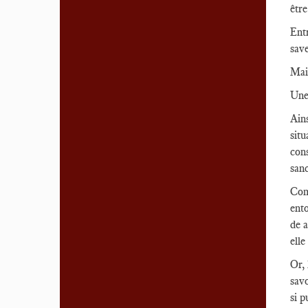
être
Entr
sav
Mais
Une 
Ains
situ
cons
sanc
Comm
ent
de a
elle
Or, 
savo
si p