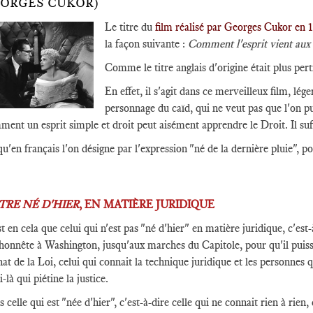
ORGES CUKOR)
Le titre du
film réalisé par Georges Cukor en
la façon suivante :
Comment l'esprit vient aux
Comme le titre anglais d'origine était plus pert
En effet, il s'agit dans ce merveilleux film, lé
personnage du caïd, qui ne veut pas que l'on p
ent un esprit simple et droit peut aisément apprendre le Droit. Il suffi
u'en français l'on désigne par l'expression "né de la dernière pluie", p
TRE NÉ D'HIER
, EN MATIÈRE JURIDIQUE
t en cela que celui qui n'est pas "né d'hier" en matière juridique, c'est
honnête à Washington, jusqu'aux marches du Capitole, pour qu'il puiss
hat de la Loi, celui qui connait la technique juridique et les personnes qu
i-là qui piétine la justice.
 celle qui est "née d'hier", c'est-à-dire celle qui ne connait rien à rien, 