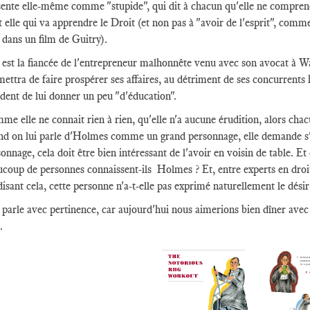
ente elle-même comme "stupide", qui dit à chacun qu'elle ne comprend ri
t elle qui va apprendre le Droit (et non pas à "avoir de l'esprit", com
 dans un film de Guitry).
e est la fiancée de l'entrepreneur malhonnête venu avec son avocat à 
ettra de faire prospérer ses affaires, au détriment de ses concurrents h
dent de lui donner un peu "d'éducation".
e elle ne connait rien à rien, qu'elle n'a aucune érudition, alors chacun
d on lui parle d'Holmes comme un grand personnage, elle demande s'il 
onnage, cela doit être bien intéressant de l'avoir en voisin de table. E
ucoup de personnes connaissent-ils Holmes ? Et, entre experts en droi
isant cela, cette personne n'a-t-elle pas exprimé naturellement le désir
 parle avec pertinence, car aujourd'hui nous aimerions bien dîner ave
.