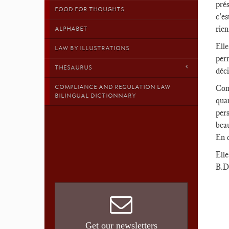
prés
FOOD FOR THOUGHTS
c'es
rien
ALPHABET
Ell
LAW BY ILLUSTRATIONS
perm
THESAURUS
déci
COMPLIANCE AND REGULATION LAW
Comm
BILINGUAL DICTIONNARY
quan
pers
bea
En d
Elle
B.D
Get our newsletters