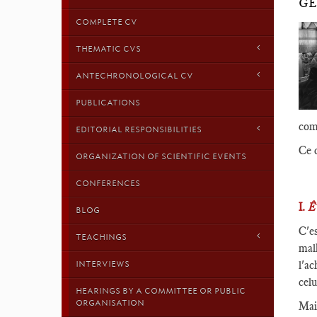
GE
COMPLETE CV
THEMATIC CVS
ANTECHRONOLOGICAL CV
PUBLICATIONS
comm
EDITORIAL RESPONSIBILITIES
Ce q
ORGANIZATION OF SCIENTIFIC EVENTS
CONFERENCES
I.
Ê
BLOG
C'es
TEACHINGS
mal
l'ac
INTERVIEWS
celu
HEARINGS BY A COMMITTEE OR PUBLIC
ORGANISATION
Mais