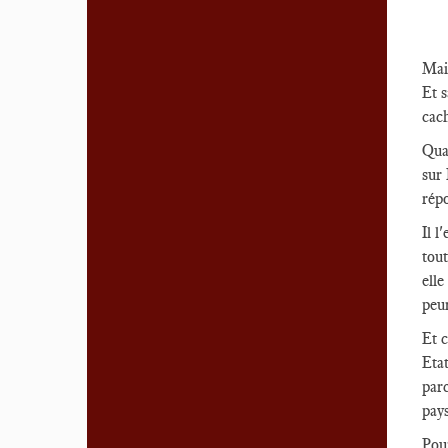
Mais
Et s
cach
Quan
sur 
répo
Il l
tout
elle
peur
Et c
Etat
parc
pays
Pour