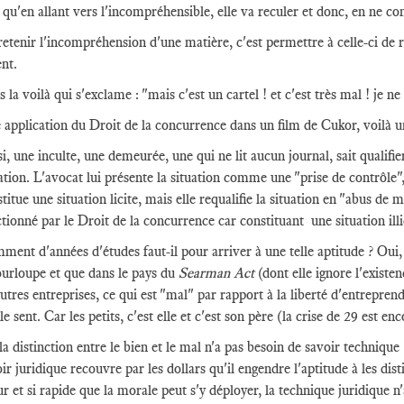
 qu'en allant vers l'incompréhensible, elle va reculer et donc, en ne co
etenir l'incompréhension d'une matière, c'est permettre à celle-ci de ré
ent.
 la voilà qui s'exclame : "mais c'est un cartel ! et c'est très mal ! je ne
application du Droit de la concurrence dans un film de Cukor, voilà un
i, une inculte, une demeurée, une qui ne lit aucun journal, sait qualifie
ation. L'avocat lui présente la situation comme une "prise de contrôle", 
titue une situation licite, mais elle requalifie la situation en "abus de 
tionné par le Droit de la concurrence car constituant une situation illi
ent d'années d'études faut-il pour arriver à une telle aptitude ? Oui, ma
ourloupe et que dans le pays du
Searman Act
(dont elle ignore l'exist
utres entreprises, ce qui est "mal" par rapport à la liberté d'entrepren
 le sent. Car les petits, c'est elle et c'est son père (la crise de 29 est enc
la distinction entre le bien et le mal n'a pas besoin de savoir techniq
ir juridique recouvre par les dollars qu'il engendre l'aptitude à les disti
ur et si rapide que la morale peut s'y déployer, la technique juridique n