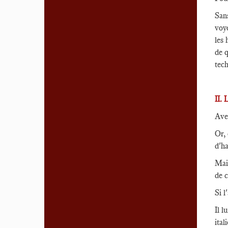
San
voyo
les 
de q
tech
II
Avec
Or, 
d'ha
Mais
de c
Si l
Il l
ital