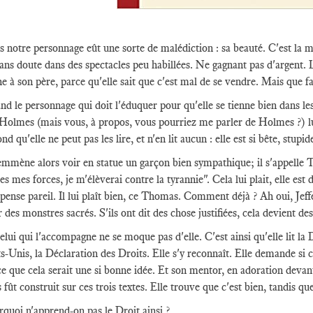
 notre personnage eût une sorte de malédiction : sa beauté. C'est la 
ans doute dans des spectacles peu habillées. Ne gagnant pas d'argent. 
e à son père, parce qu'elle sait que c'est mal de se vendre. Mais que fa
d le personnage qui doit l'éduquer pour qu'elle se tienne bien dans le
Holmes (mais vous, à propos, vous pourriez me parler de Holmes ?) lui d
nd qu'elle ne peut pas les lire, et n'en lit aucun : elle est si bête, stupide
'emmène alors voir en statue un garçon bien sympathique; il s'appelle 
es mes forces, je m'élèverai contre la tyrannie". Cela lui plait, elle est
 pense pareil. Il lui plaît bien, ce Thomas. Comment déjà ? Ah oui, Jeff
 des monstres sacrés. S'ils ont dit des chose justifiées, cela devient de
elui qui l'accompagne ne se moque pas d'elle. C'est ainsi qu'elle lit la
s-Unis, la Déclaration des Droits. Elle s'y reconnaît. Elle demande si 
e que cela serait une si bonne idée. Et son mentor, en adoration devant 
 fût construit sur ces trois textes. Elle trouve que c'est bien, tandis qu
quoi n'apprend-on pas le Droit ainsi ?