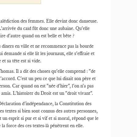
malédiction des femmes. Elle devint donc danseuse.
L'arrivée du caïd fût donc une aubaine. Qu'elle
ire d'autre quand on est belle et bête ?
s diners en ville et ne recommence pas la bourde
emande si elle lit les journaux, elle s'effraie et
 et sa tête est si vide.
Thomas. Il a dit des choses qu'elle comprend : "de
 d'accord. C'est un peu ce que lui disait son père et
erson. Car quand on est "née d'hier", l'on n'a pas
s amis. L'histoirer du Droit est un "droit vivant".
 Déclaration d'indépendance, la Constitution des
ces textes si bien sont connus des autres personnes,
un esprit si pur et si vif et si moral, répond que le
e la force des ces textes-là pénètrent en elle.