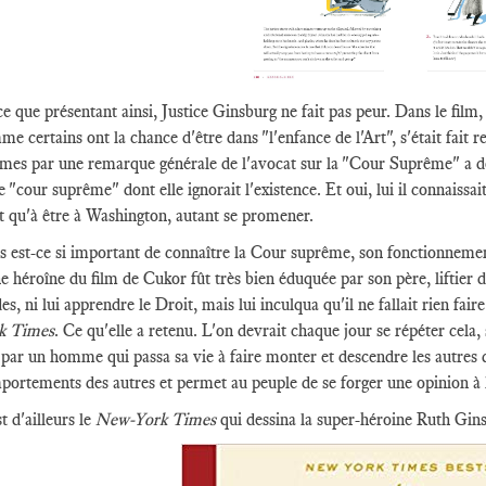
e que présentant ainsi, Justice Ginsburg ne fait pas peur. Dans le film, 
e certains ont la chance d'être dans "l'enfance de l'Art", s'était fait
es par une remarque générale de l'avocat sur la "Cour Suprême" a dema
e "cour suprême" dont elle ignorait l'existence. Et oui, lui il connaissa
t qu'à être à Washington, autant se promener.
 est-ce si important de connaître la Cour suprême, son fonctionnemen
e héroîne du film de Cukor fût très bien éduquée par son père, liftier d
es, ni lui apprendre le Droit, mais lui inculqua qu'il ne fallait rien fair
k Times
. Ce qu'elle a retenu. L'on devrait chaque jour se répéter cela, 
 par un homme qui passa sa vie à faire monter et descendre les autres d
portements des autres et permet au peuple de se forger une opinion à
t d'ailleurs le
New-York Times
qui dessina la super-héroine Ruth Gin