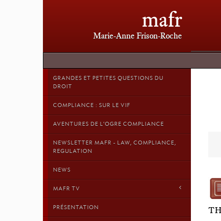
mafr
Marie-Anne Frison-Roche
GRANDES ET PETITES QUESTIONS DU
DROIT
COMPLIANCE : SUR LE VIF
AVENTURES DE L'OGRE COMPLIANCE
NEWSLETTER MAFR - LAW, COMPLIANCE,
REGULATION
NEWS
MAFR TV
PRÉSENTATION
TH