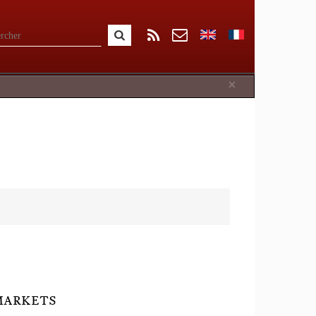
Close
×
 MARKETS