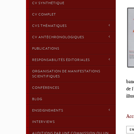
CV SYNTHÉTIQUE
CV COMPLET
CVS THÉMATIQUES
CV ANTÉCHRONOLOGIQUES
PUBLICATIONS
RESPONSABILITÉS ÉDITORIALES
ORGANISATION DE MANIFESTATIONS
SCIENTIFIQUES
banq
CONFÉRENCES
de l
illu
BLOG
ENSEIGNEMENTS
Accé
INTERVIEWS
EN
AUDITIONS PAR UNE COMMISSION OU UN