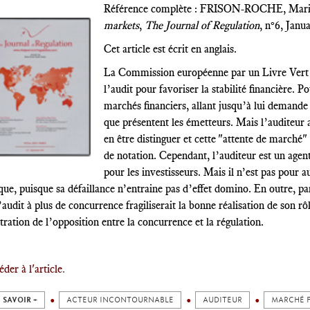
Référence complète : FRISON-ROCHE, Mar
markets
,
The Journal of Regulation
, n°6, Janu
Cet article est écrit en anglais.
La Commission européenne par un Livre Vert d
l’audit pour favoriser la stabilité financière. Po
marchés financiers, allant jusqu’à lui demande 
que présentent les émetteurs. Mais l’auditeur a
en être distinguer et cette "attente de marché"
de notation. Cependant, l’auditeur est un agent
pour les investisseurs. Mais il n’est pas pour a
ue, puisque sa défaillance n’entraine pas d’effet domino. En outre, pa
’audit à plus de concurrence fragiliserait la bonne réalisation de son r
stration de l’opposition entre la concurrence et la régulation.
der à l'article
.
 SAVOIR +
ACTEUR INCONTOURNABLE
AUDITEUR
MARCHÉ 