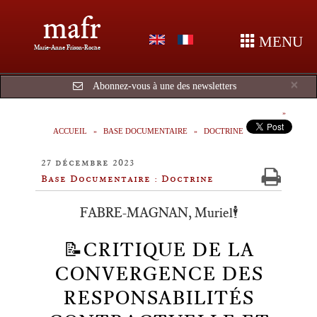
mafr
MENU
Marie-Anne Frison-Roche
Cl
×
Abonnez-vous à une des newsletters
ACCUEIL
BASE DOCUMENTAIRE
DOCTRINE
27 décembre 2023
Base Documentaire : Doctrine
FABRE-MAGNAN, Muriel🕴️
📝CRITIQUE DE LA
CONVERGENCE DES
RESPONSABILITÉS