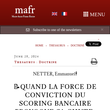
mafr
MENU
Marie-Anne Frison-Roche
Cl
×
Subscribe to one of the newsletters
HOME
THESAURUS
DOCTRINE
June 28, 2024
Thesaurus : Doctrine
NETTER, Emmanuel🕴️
📝QUAND LA FORCE DE
CONVICTION DU
SCORING BANCAIRE