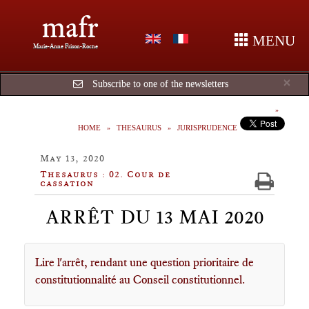
mafr
MENU
Marie-Anne Frison-Roche
Cl
×
Subscribe to one of the newsletters
HOME
THESAURUS
JURISPRUDENCE
May 13, 2020
Thesaurus : 02. Cour de
cassation
ARRÊT DU 13 MAI 2020
Lire l'arrêt, rendant une question prioritaire de
constitutionnalité au Conseil constitutionnel.