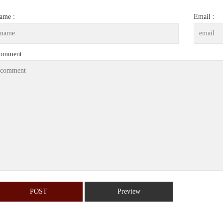
ame :
Email :
omment :