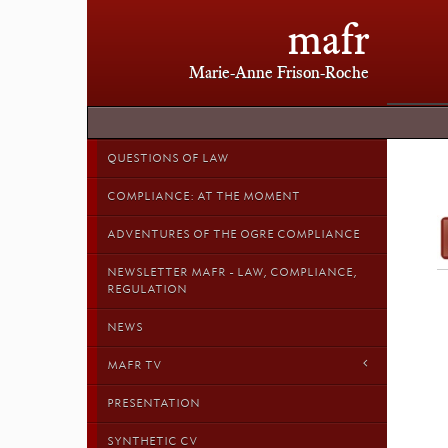
mafr
Marie-Anne Frison-Roche
QUESTIONS OF LAW
COMPLIANCE: AT THE MOMENT
ADVENTURES OF THE OGRE COMPLIANCE
NEWSLETTER MAFR - LAW, COMPLIANCE,
REGULATION
NEWS
MAFR TV
PRESENTATION
SYNTHETIC CV