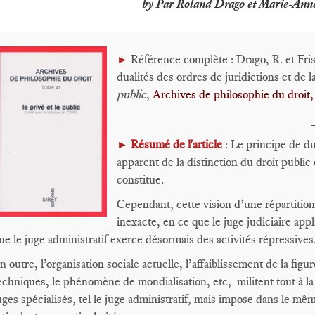
by Par Roland Drago et Marie-Ann
Référence complète : Drago, R. et Fri
►
dualités des ordres de juridictions et de l
public
,
Archives de philosophie du droit, 
Résumé de l'article
: Le principe de du
►
apparent de la distinction du droit public 
constitue.
Cependant, cette vision d’une répartitio
inexacte, en ce que le juge judiciaire appl
ue le juge administratif exerce désormais des activités répressives
n outre, l’organisation sociale actuelle, l’affaiblissement de la figu
echniques, le phénomène de mondialisation, etc, militent tout à la
uges spécialisés, tel le juge administratif, mais impose dans le mê