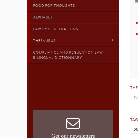
a
FOOD FOR THOUGHTS
ALPHABET
LAW BY ILLUSTRATIONS
THESAURUS
COMPLIANCE AND REGULATION LAW
BILINGUAL DICTIONNARY
TH
JU
TAG
DU
Get our newsletters