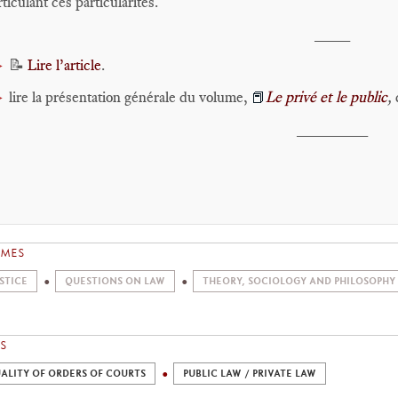
rticulant ces particularités.
____
📝
Lire l’article
.
►
lire la présentation générale du volume,
Le privé et le public
,
►
📕
________
EMES
STICE
QUESTIONS ON LAW
THEORY, SOCIOLOGY AND PHILOSOPHY
S
ALITY OF ORDERS OF COURTS
PUBLIC LAW / PRIVATE LAW