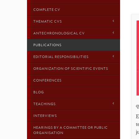
COMPLETE CV
THEMATIC CVS
ANTECHRONOLOGICAL CV
PUBLICATIONS
EDITORIAL RESPONSIBILITIES
ORGANIZATION OF SCIENTIFIC EVENTS
CONFERENCES
BLOG
TEACHINGS
q
E
INTERVIEWS
t
HEARINGS BY A COMMITTEE OR PUBLIC
j
ORGANISATION