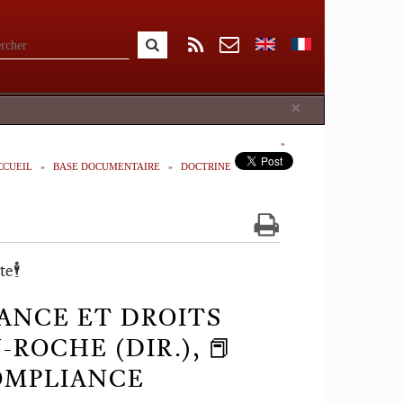
Close
×
CCUEIL
BASE DOCUMENTAIRE
DOCTRINE
🕴️
ANCE ET DROITS
N-ROCHE (DIR.), 📕
OMPLIANCE