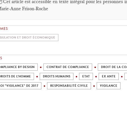
🦉
Cet article est accessible en texte intégral pour les personnes
arie-Anne Frison-Roche
ÈMES
GULATION ET DROIT ÉCONOMIQUE
S
MPLIANCE BY DESIGN
CONTRAT DE COMPLIANCE
DROIT DE LA C
DROITS DE L’HOMME
DROITS HUMAINS
ETAT
EX ANTE
LOI "VIGILANCE" DE 2017
RESPONSABILITÉ CIVILE
VIGILANCE