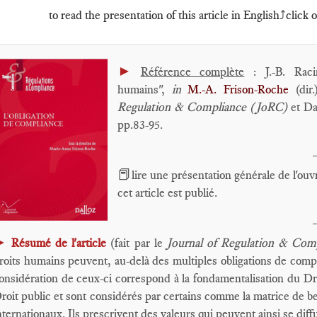
to read the presentation of this article in English⤴️click o
►
Référence complète
: J.-B. Raci
humains",
in
M.-A. Frison-Roche
(dir
Regulation & Compliance (JoRC)
et Dal
pp.83-95.
📕
lire une présentation générale de l'ou
cet article est publié.
►
Résumé de l'article
(fait par le
Journal of Regulation & Com
roits humains peuvent, au-delà des multiples obligations de comp
onsidération de ceux-ci correspond à la fondamentalisation du Droi
roit public et sont considérés par certains comme la matrice de 
nternationaux. Ils prescrivent des valeurs qui peuvent ainsi se diff