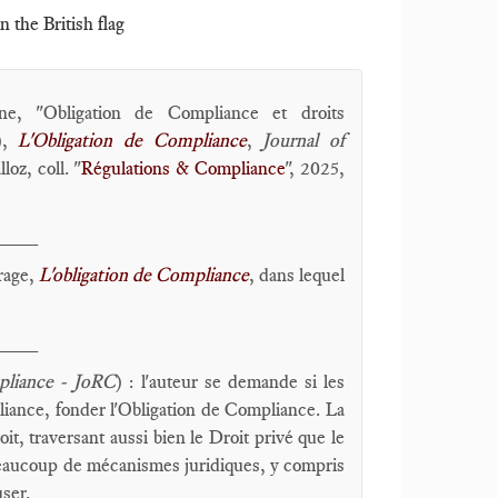
n the British flag
ne, "Obligation de Compliance et droits
.),
L'Obligation de Compliance
,
Journal of
loz, coll. "
Régulations & Compliance
", 2025,
____
vrage,
L'obligation de Compliance
, dans lequel
____
pliance - JoRC
) : l'auteur se demande si les
liance, fonder l'Obligation de Compliance. La
t, traversant aussi bien le Droit privé que le
beaucoup de mécanismes juridiques, y compris
user.