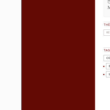
M
TH
RÉ
TAG
CO