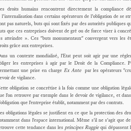
es droits humains rencontrent directement la compliance dès
 l’internalisation dans certains opérateurs de l’obligation de se s
ont pas naturels, buts qui sont fixés par des autorités publiques 
uts que ces entreprises doivent de gré ou de force viser à concrét
es atteindre ». Ces "buts monumentaux" convergent vers les êt
roits grâce aux entreprises.
ans un contexte mondialisé, l'Etat peut soit agir par une réglem
bliger les entreprises à agir par le Droit de la Compliance. Pou
ermettant une prise en charge
Ex Ante
par les opérateurs "cru
evoir de vigilance.
ette obligation se concrétise à la fois comme une obligation léga
ue l'on retrouve par exemple dans le devoir de vigilance, et dan
'obligation que l'entreprise établit, notamment par des contrats.
es obligations légales se justifient en ce que la protection des d
otamment dans l'espace international. Même s'il ne s'agit que de
etrouve cette tendance dans les
principes Ruggie
qui dépassent l'