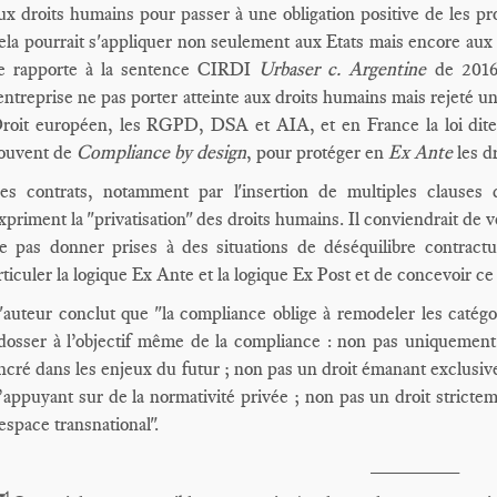
ux droits humains pour passer à une obligation positive de les pr
ela pourrait s'appliquer non seulement aux Etats mais encore aux 
e rapporte à la sentence CIRDI
Urbaser c. Argentine
de 2016
'entreprise ne pas porter atteinte aux droits humains mais rejeté u
roit européen, les RGPD, DSA et AIA, et en France la loi dite V
ouvent de
Compliance by design
, pour protéger en
Ex Ante
les d
es contrats, notamment par l'insertion de multiples clauses 
xpriment la "privatisation" des droits humains. Il conviendrait de v
e pas donner prises à des situations de déséquilibre contractuel
rticuler la logique Ex Ante et la logique Ex Post et de concevoir c
'auteur conclut que "la compliance oblige à remodeler les catégor
dosser à l’objectif même de la compliance : non pas uniquement 
ncré dans les enjeux du futur ; non pas un droit émanant exclusiv
’appuyant sur de la normativité privée ; non pas un droit strictem
’espace transnational".
________