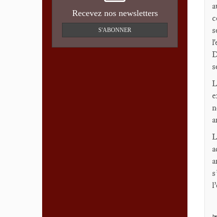
a
Recevez nos newsletters
c
s
S'ABONNER
l
D
s
L
e
n
a
L
a
a
s
l