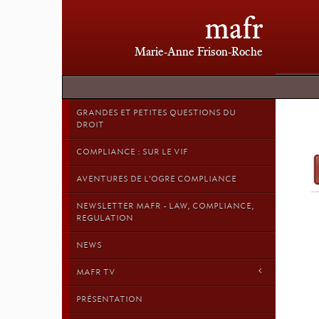
mafr
Marie-Anne Frison-Roche
GRANDES ET PETITES QUESTIONS DU
DROIT
COMPLIANCE : SUR LE VIF
AVENTURES DE L'OGRE COMPLIANCE
NEWSLETTER MAFR - LAW, COMPLIANCE,
REGULATION
NEWS
MAFR TV
PRÉSENTATION