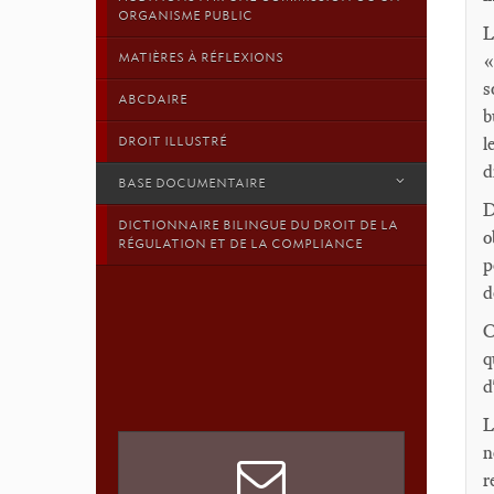
ORGANISME PUBLIC
L
MATIÈRES À RÉFLEXIONS
«
s
ABCDAIRE
b
l
DROIT ILLUSTRÉ
d
BASE DOCUMENTAIRE
D
DICTIONNAIRE BILINGUE DU DROIT DE LA
o
RÉGULATION ET DE LA COMPLIANCE
p
d
C
q
d
L
n
r