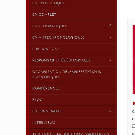
CV SYNTHÉTIQUE
CV COMPLET
CVS THÉMATIQUES
CV ANTÉCHRONOLOGIQUES
PUBLICATIONS
RESPONSABILITÉS ÉDITORIALES
ORGANISATION DE MANIFESTATIONS
SCIENTIFIQUES
CONFÉRENCES
BLOG
d
ENSEIGNEMENTS
c
INTERVIEWS
D
i
AUDITIONS PAR UNE COMMISSION OU UN