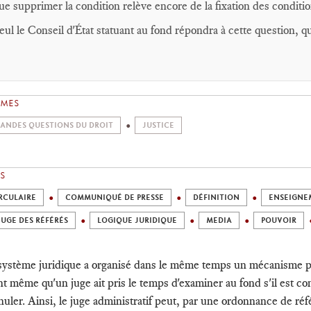
ue supprimer la condition relève encore de la fixation des conditio
eul le Conseil d'État statuant au fond répondra à cette question, qu
ÈMES
ANDES QUESTIONS DU DROIT
JUSTICE
S
RCULAIRE
COMMUNIQUÉ DE PRESSE
DÉFINITION
ENSEIGNE
JUGE DES RÉFÉRÉS
LOGIQUE JURIDIQUE
MEDIA
POUVOIR
système juridique a organisé dans le même temps un mécanisme pour 
nt même qu'un juge ait pris le temps d'examiner au fond s'il est c
nnuler. Ainsi, le juge administratif peut, par une ordonnance de ré