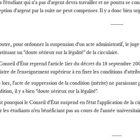
rs l'étudiant qui n'a pas d'argent devra travailler et ne pourra se c
eption d'argent par la suite ne peut compenser. Il y a donc bien ur
____
outre, pour ordonner la suspension d'un acte administratif, le jug
tituant un "doute sérieux sur la légalité" de la circulaire.
Conseil d'État reprend l'article 1ier du décret du 18 septembre 2008
istre de l'enseignement supérieur à en fixer les conditions d'attrib
 lors, l'acte de suppression de la condition (mérite) ne paraissant 
ition, il y a bien "doute sérieux sur la légalité".
t pourquoi le Conseil d'État suspend en l'état l'application de la c
r les étudiants n'en bénéficiant pas au cours de l'année universita
___