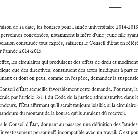
____
raison de sa date, les bourses pour l'année universitaire 2014-2015 
 personnes concernées, notamment la mère d'une jeune fille ayant
ociation constituée tout exprès, saisirent le Conseil d'État en référ
r l'année 2014-2015.
effet, les circulaires qui produisent des effets de droit et modifien
idique que des directives, constituent des actes juridiques à part e
bunaux et dont on peut, comme en l'espèce, demander la suspensio
Conseil d'État accueille favorablement cette demande. Pourtant, la
érale par l'article 521-1 du Code de la justice administrative dans 
ndeurs, l'État affirmant qu'il serait toujours loisible si la circulai
andeurs du montant de la bourse qu'ils auraient dû recevoir.
s le Conseil d'État, donnant au passage une définition des "études 
"investissement personnel", incompatible avec un travail. C'est pou