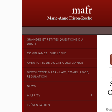
mafr
Marie-Anne Frison-Roche
GRANDES ET PETITES QUESTIONS DU
DROIT
COMPLIANCE : SUR LE VIF
AVENTURES DE L'OGRE COMPLIANCE
NEWSLETTER MAFR - LAW, COMPLIANCE,
REGULATION
NEWS
C
MAFR TV
PRÉSENTATION