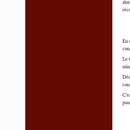
alo
réc
En 
cons
Le 
min
Dès
cond
C'es
pou