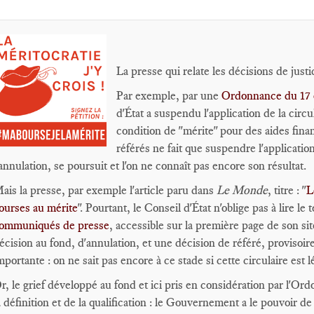
La presse qui relate les décisions de justi
Par exemple, par une
Ordonnance du 17 
d'État a suspendu l'application de la circu
condition de "mérite" pour des aides fina
référés ne fait que suspendre l'application
'annulation, se poursuit et l'on ne connaît pas encore son résultat.
ais la presse, par exemple l'article paru dans
Le Monde
, titre : "
L
ourses au mérite
". Pourtant, le Conseil d'État n'oblige pas à lire l
ommuniqués de presse
, accessible sur la première page de son sit
écision au fond, d'annulation, et une décision de référé, provisoir
mportante : on ne sait pas encore à ce stade si cette circulaire est lé
r, le grief développé au fond et ici pris en considération par l'Or
a définition et de la qualification : le Gouvernement a le pouvoir de