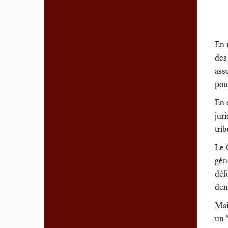
En 
des
ass
pou
En 
jur
tri
Le 
gén
défe
dem
Mai
un 