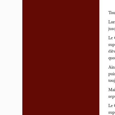
Tout
Lor
jus
Le 
sup
élè
quo
Ain
pui
tou
Mai
sep
Le 
sup