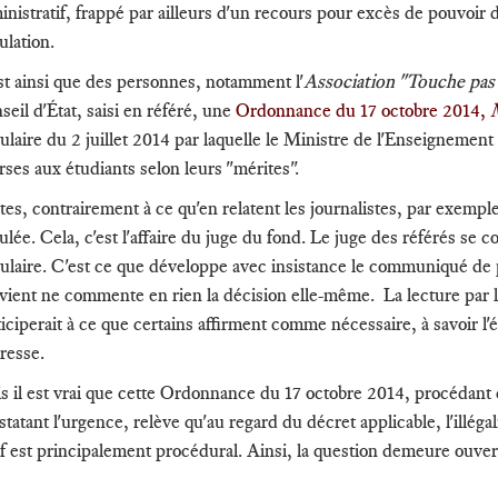
inistratif, frappé par ailleurs d'un recours pour excès de pouvoir d
ulation.
st ainsi que des personnes, notamment l'
Association "Touche pas 
seil d'État, saisi en référé, une
Ordonnance du 17 octobre 2014,
culaire du 2 juillet 2014 par laquelle le Ministre de l'Enseignement
rses aux étudiants selon leurs "mérites".
tes, contrairement à ce qu'en relatent les journalistes, par exemp
ulée. Cela, c'est l'affaire du juge du fond. Le juge des référés se c
culaire. C'est ce que développe avec insistance le communiqué de 
vient ne commente en rien la décision elle-même. La lecture par l
ticiperait à ce que certains affirment comme nécessaire, à savoir l'
éresse.
s il est vrai que cette Ordonnance du 17 octobre 2014, procédant c
tatant l'urgence, relève qu'au regard du décret applicable, l'illégal
ef est principalement procédural. Ainsi, la question demeure ouver