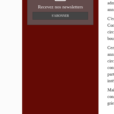
adm
Recevez nos newsletters
ann
S'ABONNER
C'e
Con
cir
bou
Cer
ann
cir
con
par
int
Mai
cons
gri