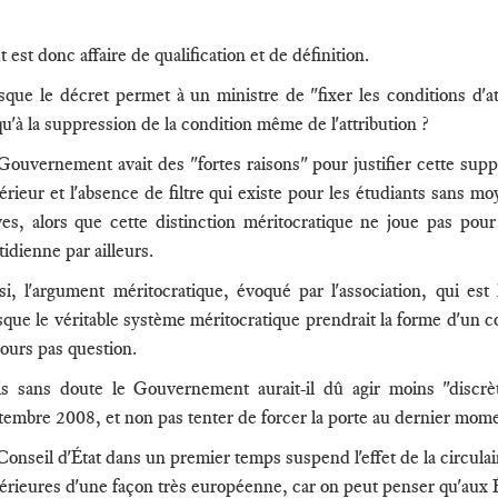
 est donc affaire de qualification et de définition.
sque le décret permet à un ministre de "fixer les conditions d'att
qu'à la suppression de la condition même de l'attribution ?
Gouvernement avait des "fortes raisons" pour justifier cette suppr
érieur et l'absence de filtre qui existe pour les étudiants sans m
ves, alors que cette distinction méritocratique ne joue pas pou
tidienne par ailleurs.
si, l'argument méritocratique, évoqué par l'association, qui e
sque le véritable système méritocratique prendrait la forme d'un con
jours pas question.
s sans doute le Gouvernement aurait-il dû agir moins "discrèt
tembre 2008, et non pas tenter de forcer la porte au dernier moment
Conseil d'État dans un premier temps suspend l'effet de la circulair
érieures d'une façon très européenne, car on peut penser qu'aux Ét