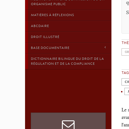
q
ORGANISME PUBLIC
S
MATIÈRES À RÉFLEXIONS
ABCDAIRE
DROIT ILLUSTRÉ
TH
BASE DOCUMENTAIRE
GR
DICTIONNAIRE BILINGUE DU DROIT DE LA
RÉGULATION ET DE LA COMPLIANCE
TAG
CI
Le 
ava
l'a