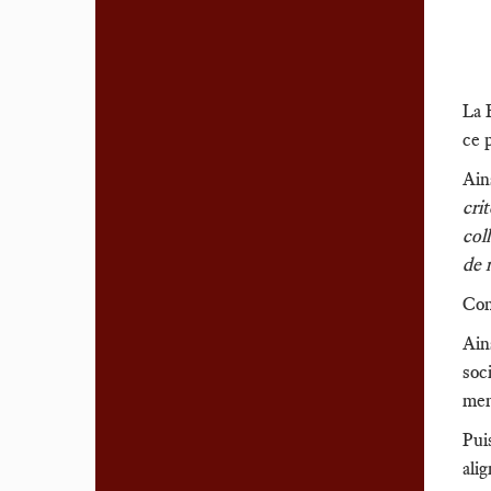
La 
ce 
Ain
cri
col
de 
Com
Ain
soci
men
Pui
ali