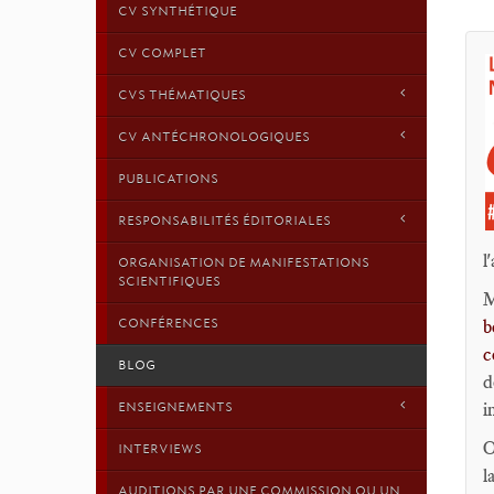
CV SYNTHÉTIQUE
CV COMPLET
CVS THÉMATIQUES
CV ANTÉCHRONOLOGIQUES
PUBLICATIONS
RESPONSABILITÉS ÉDITORIALES
l
ORGANISATION DE MANIFESTATIONS
SCIENTIFIQUES
M
CONFÉRENCES
b
c
BLOG
d
i
ENSEIGNEMENTS
O
INTERVIEWS
l
AUDITIONS PAR UNE COMMISSION OU UN